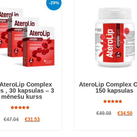
-29%
 AteroLip Complex
AteroLip Complex C
s , 30 kapsulas – 3
150 kapsulas
mēnešu kurss
Rated
Original
Cu
€
49.08
€
34.50
4.67
out
Rated
of 5
Original price was: €47.04.
Current price is: €31.53.
€
47.04
€
31.53
4.97
out
of 5