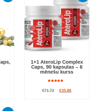
aps,
1+1 AteroLip Complex
Caps, 90 kapsulas – 6
mēnešu kurss
 price was: €15.68.
rrent price is: €9.41.
Rated
Original price was: €71.72.
Current price is: €35.
€
71.72
€
35.86
4.94
out
of 5