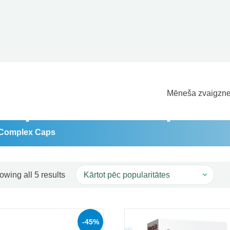
Mēneša zvaigzne
āti priekš: Aterolip Co
p Complex Caps
Sorted by popularity
owing all 5 results
-45%