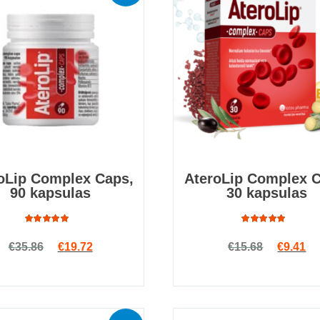
oLip Complex Caps,
AteroLip Complex C
90 kapsulas
30 kapsulas
Rated
Rated
Original price was: €35.86.
Current price is: €19.72.
Original
Cu
€
35.86
€
19.72
€
15.68
€
9.41
4.83
out
4.44
of 5
out of 5