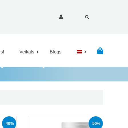
s!
Veikals
Blogs
mplex Caps
-40%
-50%