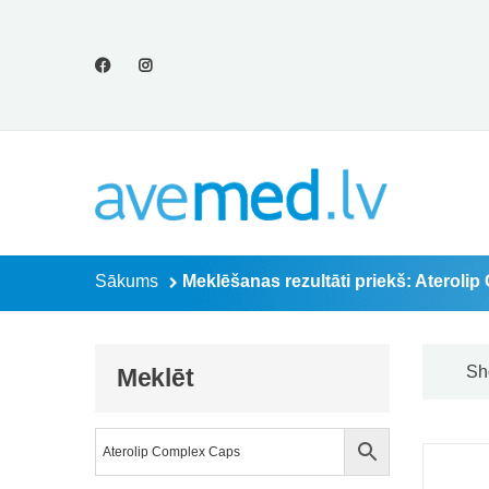
Meklēšanas rezult
Sākums
Meklēšanas rezultāti priekš: Ateroli
Sh
Meklēt