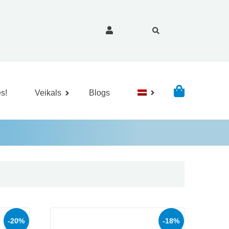
s!
Veikals
Blogs
o
-20%
-18%