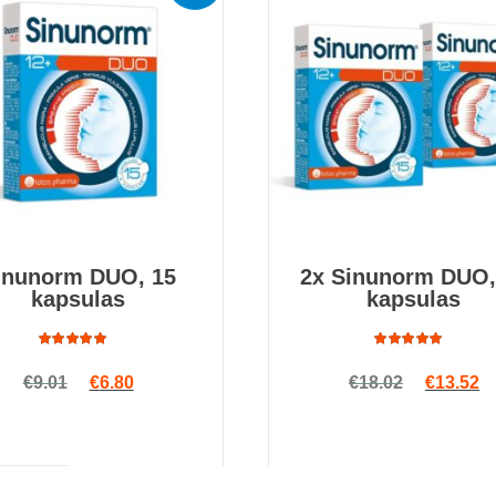
inunorm DUO, 15
2x Sinunorm DUO,
kapsulas
kapsulas
Rated
Rated
Original price was: €9.01.
Current price is: €6.80.
Original
Cu
€
9.01
€
6.80
€
18.02
€
13.52
4.78
out
4.94
out
of 5
of 5