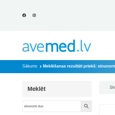
Meklēšanas rezult
Sākums
Meklēšanas rezultāti priekš: sinuno
Sh
Meklēt