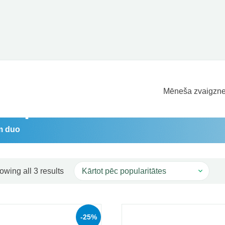
Mēneša zvaigzne
āti priekš: sinunorm du
rm duo
Sorted by popularity
owing all 3 results
-25%