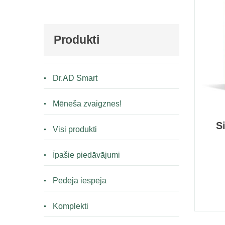
Produkti
Dr.AD Smart
Mēneša zvaigznes!
S
Visi produkti
Īpašie piedāvājumi
Pēdējā iespēja
Komplekti