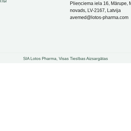
кты
Plieņciema iela 16, Mārupe,
novads, LV-2167, Latvija
avemed@lotos-pharma.com
SIA Lotos Pharma, Visas Tiesības Aizsargātas