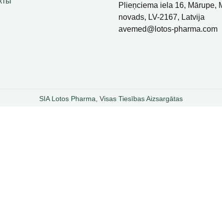
кты
Plieņciema iela 16, Mārupe,
novads, LV-2167, Latvija
avemed@lotos-pharma.com
SIA Lotos Pharma, Visas Tiesības Aizsargātas