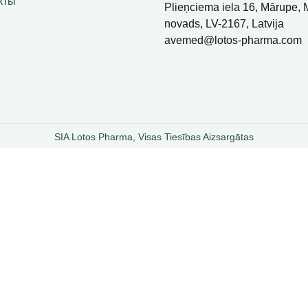
кты
Plieņciema iela 16, Mārupe,
novads, LV-2167, Latvija
avemed@lotos-pharma.com
SIA Lotos Pharma, Visas Tiesības Aizsargātas