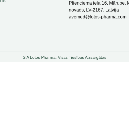
кты
Plieņciema iela 16, Mārupe,
novads, LV-2167, Latvija
avemed@lotos-pharma.com
SIA Lotos Pharma, Visas Tiesības Aizsargātas