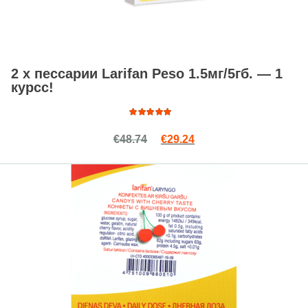
2 x пессарии Larifan Peso 1.5мг/5гб. — 1
курсс!
Оценка
Первоначальная цена сост
Текущая цена: €29.24
€
48.74
€
29.24
4.97
из
5