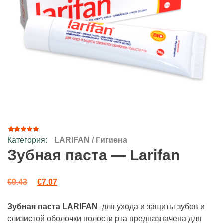
Категория:
LARIFAN / Гигиена
67
Рейтинг
4.84
из
Зубная паста — Larifan
5 на
основе
опроса
Первоначальная цена составляла €9.43.
Текущая цена: €7.07.
пользователей
€
9.43
€
7.07
Зубная паста LARIFAN
для ухода и защиты зубов и
слизистой оболочки полости рта предназначена для