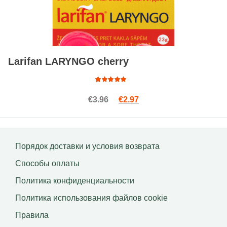
Larifan LARYNGO cherry
Оценка
Первоначальная цена сост
Текущая цена: €2.97.
€
3.96
€
2.97
4.64
из
5
Порядок доставки и условия возврата
Способы оплаты
Политика конфиденциальности
Политика использования файлов сookie
Правила