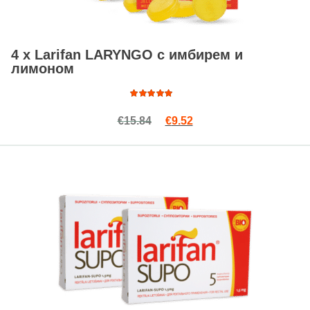
4 x Larifan LARYNGO с имбирем и
лимоном
Оценка
Первоначальная цена сост
Текущая цена: €9.52.
€
15.84
€
9.52
4.93
из
5