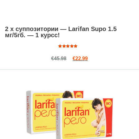
2 x суппозитории — Larifan Supo 1.5
мг/5гб. — 1 курсс!
Оценка
Первоначальная цена сост
Текущая цена: €22.99
€
45.98
€
22.99
4.87
из
5