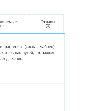
даваемые
Отзывы
росы
(0)
 растения (сосна, чабрец)
ыхательных путей, что может
ает дыхание.