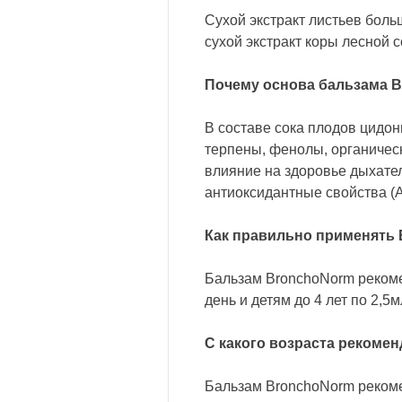
Сухой экстракт листьев боль
сухой экстракт коры лесной с
Почему основа бальзама B
В составе сока плодов цидо
терпены, фенолы, органическ
влияние на здоровье дыхател
антиоксидантные свойства (As
Как правильно применять
Бальзам BronchoNorm рекомен
день и детям до 4 лет по 2,5м
С какого возраста рекоме
Бальзам BronchoNorm рекоме