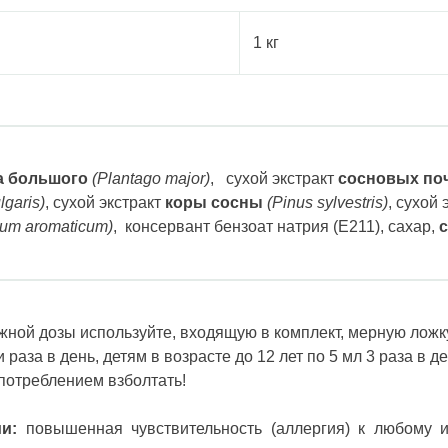
1 кг
а большого
(Plantago major)
, сухой экстракт
сосновых по
lgaris)
, сухой экстракт
коры сосны
(Pinus sylvestris)
, сухой 
ium aromaticum)
, консервант бензоат натрия (Е211), cахар,
жной дозы используйте, входящую в комплект, мерную ложк
раза в день, детям в возрасте до 12 лет по 5 мл 3 раза в де
употреблением взболтать!
и:
повышенная чувствительность (аллергия) к любому и