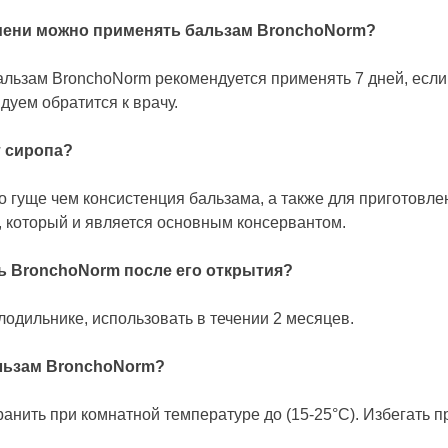
емени можно применять бальзам BronchoNorm?
бальзам BronchoNorm рекомендуется применять 7 дней, есл
дуем обратится к врачу.
т сиропа?
 гуще чем консистенция бальзама, а также для приготовле
, который и является основным консервантом.
ь BronchoNorm после его открытия?
лодильнике, использовать в течении 2 месяцев.
льзам BronchoNorm?
анить при комнатной температуре до (15-25°C). Избегать п