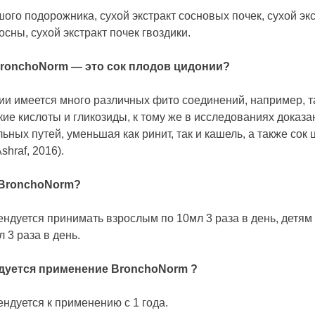
шого подорожника, сухой экстракт сосновых почек, сухой эк
осны, сухой экстракт почек гвоздики.
ronchoNorm — это сок плодов цидонии?
нии имеется много различных фито соединений, например, 
ие кислоты и гликозиды, к тому же в исследованиях доказ
ьных путей, уменьшая как ринит, так и кашель, а также сок
hraf, 2016).
 BronchoNorm?
дуется принимать взрослым по 10мл 3 раза в день, детям д
л 3 раза в день.
ндуется применение BronchoNorm ?
ндуется к применению с 1 года.