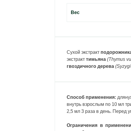
Вес
Cухой экстракт
подорожник
экстракт
тимьяна
(Thymus vu
гвоздичного дерева
(Syzyg
Способ применения:
для
ну
внутрь взрослым по 10 мл три 
2,5 мл 3 раза в день. Перед 
Ограничения в применени