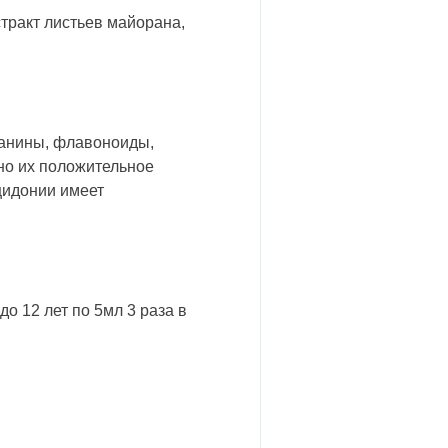
стракт листьев майорана,
танины, флавоноиды,
ано их положительное
 цидонии имеет
о 12 лет по 5мл 3 раза в