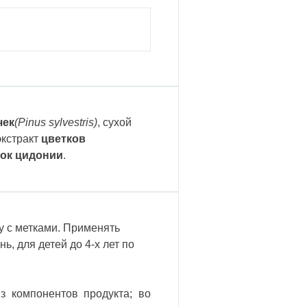
чек
(Pinus sylvestris)
, сухой
экстракт
цветков
сок цидонии
.
у с метками. Применять
нь, для детей до 4-х лет по
з компонентов продукта; во