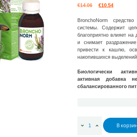
Первоначальная
Текущая ц
€
14.06
€
10.54
BronchoNorm средство
системы. Содержит цел
благоприятно влияет на 
и снимает раздражение
привести к кашлю, ос
накопившихся выделений 
Биологически актив
активная добавка н
сбалансированного пит
Количество товара 2x Bro
В корзи