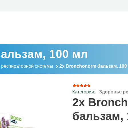
альзам, 100 мл
 респираторной системы
2x Bronchonorm бальзам, 100
Категория:
Здоровье р
7
Рейтинг
4.86
из
2x Bronc
5 на
основе
опроса
бальзам, 
пользователей