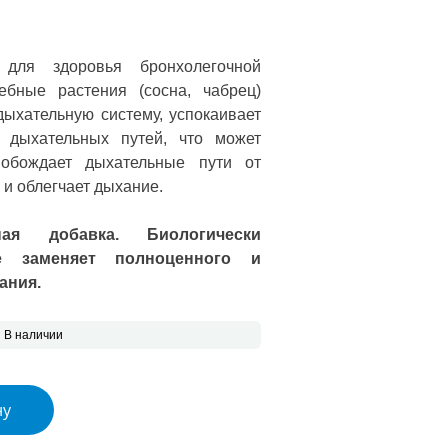
 цена составляла €14.06.
ена: €10.54.
 для здоровья бронхолегочной
ебные растения (сосна, чабрец)
дыхательную систему, успокаивает
 дыхательных путей, что может
вобождает дыхательные пути от
и облегчает дыхание.
ная добавка. Биологически
е заменяет полноценного и
ания.
В наличии
nchonorm бальзам, 100 мл
ну