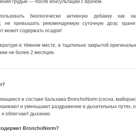
ения грудью — после консультации с врачом.
ользовать
биологически активную
добавку как за
я
;
не превышать рекомендуемую
суточную дозу; хран
т может содержать осадок!
ературе в тёмном месте, в тщательно закрытой оригинальн
ике не более 2 месяцев.
m?
еющиеся в составе бальзама BronchoNorm (сосна, майоран)
каивают и уменьшают раздражение в дыхательных путях,
а и облегчают дыхание.
 содержит BronchoNorm?