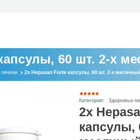
капсулы, 60 шт. 2-х м
 печени
2x Hepasan Forte капсулы, 60 шт. 2-х месячны
Категория:
Здоровье п
1
Рейтинг
5.00
из
2x Hepasa
5 на
основе
опроса
капсулы, 
пользователя