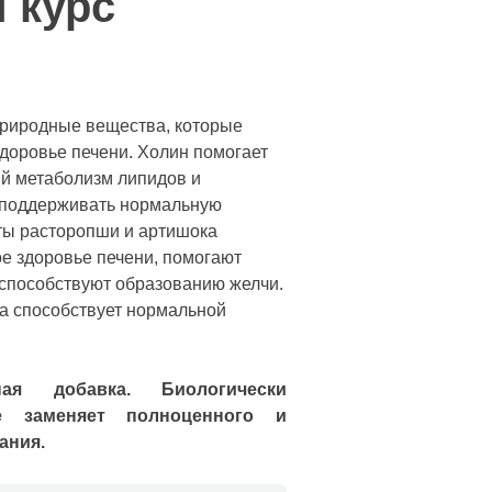
 курс
 цена составляла €32.30.
ена: €16.16.
природные вещества, которые
доровье печени. Холин помогает
й метаболизм липидов и
 поддерживать нормальную
ты расторопши и артишока
 здоровье печени, помогают
 способствуют образованию желчи.
ка способствует нормальной
ная добавка. Биологически
е заменяет полноценного и
ания.