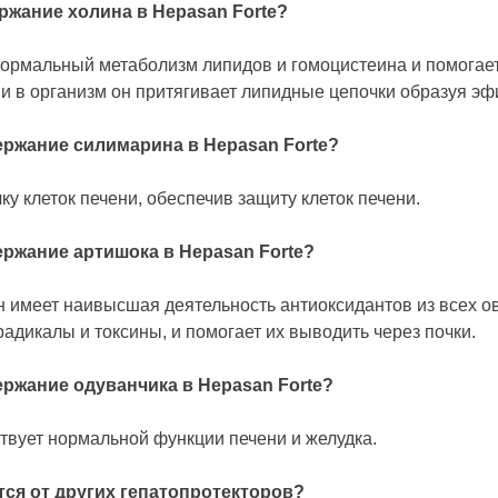
ржание холина в Hepasan Forte?
нормальный метаболизм липидов и гомоцистеина и помога
ии в организм он притягивает липидные цепочки образуя 
ржание силимарина в Hepasan Forte?
у клеток печени, обеспечив защиту клеток печени.
ржание артишока в Hepasan Forte?
н имеет наивысшая деятельность антиоксидантов из всех ов
адикалы и токсины, и помогает их выводить через почки.
ржание одуванчика в Hepasan Forte?
твует нормальной функции печени и желудка.
тся от других гепатопротекторов?