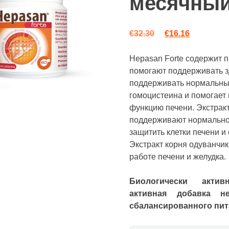
месячный
Первоначальная
Текущая ц
€
32.30
€
16.16
Hepasan Forte содержит 
помогают поддерживать з
поддерживать нормальны
гомоцистеина и помогает
функцию печени. Экстрак
поддерживают нормальное
защитить клетки печени и
Экстракт корня одуванчи
работе печени и желудка.
Биологически актив
активная добавка н
сбалансированного пит