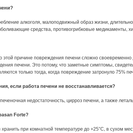
чени?
ребление алкоголя, малоподвижный образ жизни, длительн
езболивающие средства, противогрибковые медикаменты, хи
по этой причине повреждения печени сложно своевременно
ения печени. Это потому, что заметные симптомы, свидет
ляются только тогда, когда повреждение затронуло 75% пе
ия, если работа печени не восстанавливается?
 печеночная недостаточность, цирроз печени, а также летал
asan Forte?
 хранить при комнатной температуре до +25°C, в сухом ме