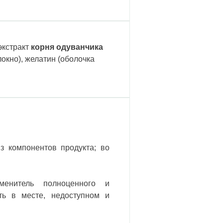
экстракт
корня одуванчика
локно)
,
желатин (оболочка
з компонентов продукта; во
менитель полноценного и
ть в месте,
недоступном и