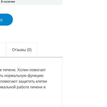
В наличии
san Forte капсулы, 60 шт. 2-х месячный курс
ну
Отзывы (0)
е печени. Холин помогает
ать нормальную функцию
помогают защитить клетки
рмальной работе печени и