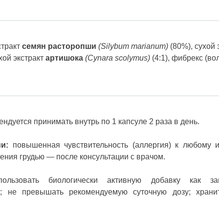
стракт
семян расторопши
(Silybum marianum)
(80%), сухой 
ухой экстракт
артишока
(Cynara scolymus)
(4:1),
фибрекс (во
ндуется принимать внутрь по 1 капсуле 2 раза в день.
и:
повышенная чувствительность (аллергия) к любому и
ения грудью — после консультации с врачом.
ользовать
биологически активную
добавку как за
я
;
не превышать рекомендуемую
суточную дозу
;
храни