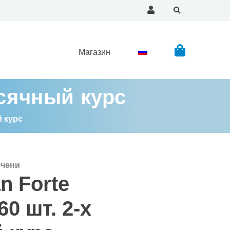
Магазин
есячный курс
й курс
ечени
n Forte
60 шт. 2-х