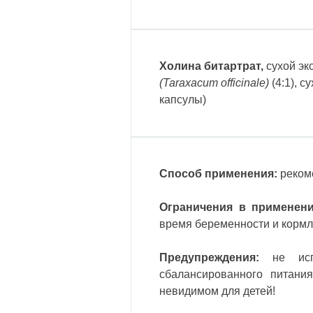
Холина битартрат,
сухой эк
(Taraxacum officinale)
(4:1), с
капсулы)
Способ применения:
рекоме
Ограничения в применени
время беременности и кормл
Предупреждения:
не исп
сбалансированного питани
невидимом
для
детей
!