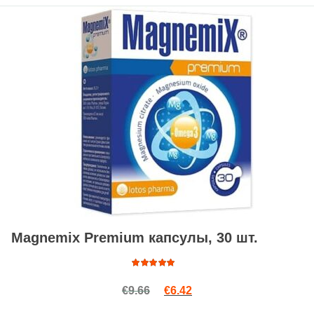
Magnemix Premium капсулы, 30 шт.
Оценка
Первоначальная цена сост
Текущая цена: €6.42.
€
9.66
€
6.42
4.89
из
5