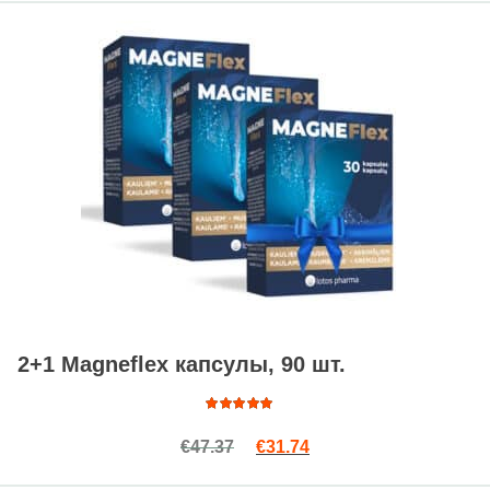
2+1 Magneflex капсулы, 90 шт.
Оценка
Первоначальная цена сост
Текущая цена: €31.74
€
47.37
€
31.74
4.71
из
5