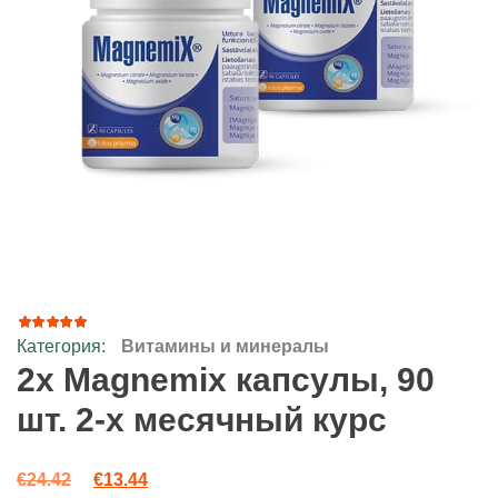
Категория:
Витамины и минералы
16
Рейтинг
4.88
из
2x Magnemix капсулы, 90
5 на
основе
шт. 2-х месячный курс
опроса
пользователей
Первоначальная цена составляла €24.42.
Текущая цена: €13.44.
€
24.42
€
13.44