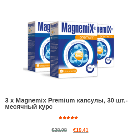
3 x Magnemix Premium капсулы, 30 шт.-
месячный курс
Оценка
Первоначальная цена сост
Текущая цена: €19.41
€
28.98
€
19.41
5.00
из
5