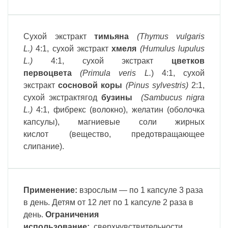
Cухой экстракт
тимьяна
(Thymus vulgaris
L.)
4:1, сухой экстракт
хмеля
(Humulus lupulus
L.)
4:1, сухой экстракт
цветков
первоцвета
(Primula veris L.
) 4:1, сухой
экстракт
сосновой коры
(Pinus sylvestris)
2:1,
сухой экстрактягод
бузины
(Sambucus nigra
L.)
4:1,
фибрекс (волокно)
,
желатин (оболочка
капсулы), магниевые соли жирных
кислот (вещество, предотвращающее
слипание).
Применение:
взрослым — по 1 капсуле 3 раза
в день. Детям от 12 лет по 1 капсуле 2 раза в
день.
Ограничения
использование:
сверхчувствительности