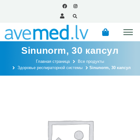
Sinunorm, 30 капсул
Главная страница
Все продукты
Здоровье респираторной системы
Sinunorm, 30 капсул