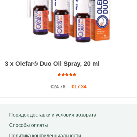
3 x Olefar® Duo Oil Spray, 20 ml
Оценка
Первоначальная цена сост
Текущая цена: €17.34
€
24.78
€
17.34
5.00
из
5
Порядок доставки и условия возврата
Способы оплаты
Политика конфиденциальности