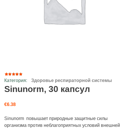
Категория:
Здоровье респираторной системы
1
Рейтинг
5.00
из
Sinunorm, 30 капсул
5 на
основе
опроса
пользователя
€
6.38
Sinunorm повышает природные защитные силы
организма против неблагоприятных условий внешней