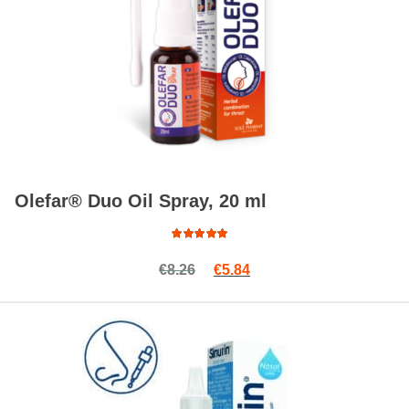
Olefar® Duo Oil Spray, 20 ml
Оценка
Первоначальная цена сост
Текущая цена: €5.84.
€
8.26
€
5.84
4.89
из
5