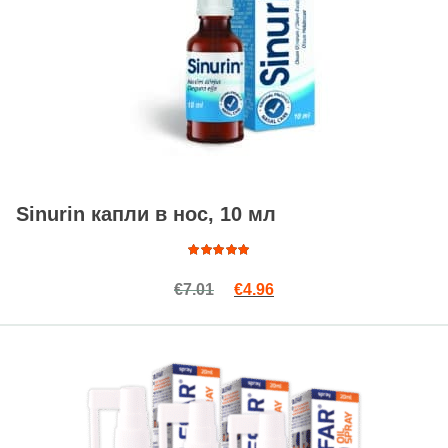
Sinurin капли в нос, 10 мл
Оценка
Первоначальная цена сост
Текущая цена: €4.96.
€
7.01
€
4.96
4.91
из
5