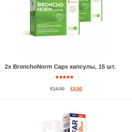
2x BronchoNorm Caps капсулы, 15 шт.
Оценка
Первоначальная цена сост
Текущая цена: €4.90.
€
14.00
€
4.90
4.85
из
5