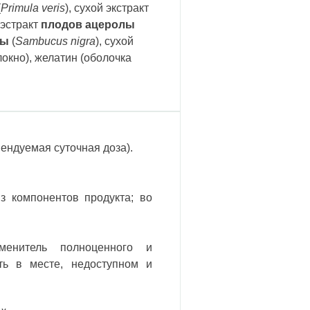
(
Primula veris
), сухой экстракт
 эстракт
плодов ацеролы
ны
(
Sambucus nigra
), сухой
локно), желатин (оболочка
ендуемая суточная доза).
з компонентов продукта; во
менитель полноценного и
ить в месте, недоступном и