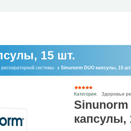
сулы, 15 шт.
 респираторной системы
Sinunorm DUO капсулы, 15 шт
Категория:
Здоровье р
18
Рейтинг
4.78
из
Sinunorm
5 на
основе
опроса
капсулы, 
пользователей