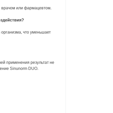
с врачом или фармацевтом.
оздействия?
 организма, что уменьшает
ней применения результат не
нение Sinunorm DUO.