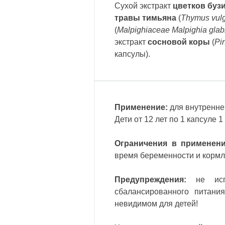
Cухой экстракт
цветков буз
травы тимьяна
(
Thymus vulg
(
Malpighiaceae Malpighia glab
экстракт
сосновой коры
(
Pin
капсулы).
Применение:
для внутреннег
Дети от 12 лет по 1 капсуле 1
Ограничения в применени
время беременности и кормл
Предупреждения:
не исп
сбалансированного питани
невидимом для детей!