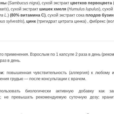
ины
(
Sambucus nigra
), сухой экстракт
цветков первоцвета
aris
), сухой экстракт
шишек хмеля
(
Humulus lupulus
), сухой
ra L
.)
(80%
витамина С
)
, сухой экстракт сока
плодов бузи
us sylvestris
),
цинк
(тригидрат цитрата цинка) , фибрекс (во
о применения. Взрослым по 1 капсуле 2 раза в день (реком
 раз в день.
и:
повышенная чувствительность (аллергия) к любому и
ения грудью — после консультации с врачом.
ользовать
биологически активную
добавку как за
я
;
не превышать рекомендуемую
суточную дозу; хран