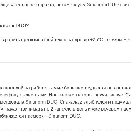
ищеварительного тракта, рекомендуем Sinunorm DUO прин
nunorm DUO?
 хранить при комнатной температуре до +25°C, в сухом ме
л помехой на работе, самые большие трудности он доставля
телефону с клиентами. Нос заложен и голос звучит иначе. С
мендовала Sinunorm DUO. Сначала z улыбнулся и подумал:
», начал принимать по 2 капсуле в день и уже вечером нас
риближается насморк – Sinunorm DUO.