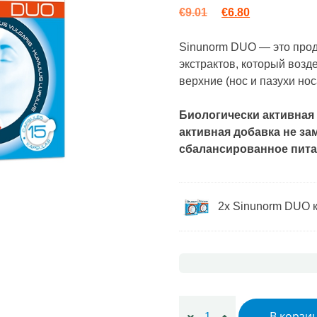
Первоначальная 
Текущая цен
€
9.01
€
6.80
Sinunorm DUO — это прод
экстрактов, который возд
верхние (нос и пазухи нос
Биологически активная
активная добавка не за
сбалансированное пита
2x Sinunorm DUO к
Количество товара Sinuno
В корзи