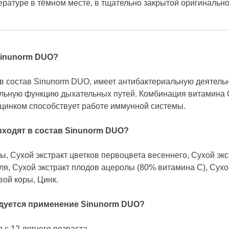
ратуре в тёмном месте, в тщательно закрытой оригинально
Sinunorm DUO?
в состав Sinunorm DUO, имеет антибактериальную деятельн
льную функцию дыхательных путей. Комбинация витамина C
 цинком способствует работе иммунной системы.
входят в состав Sinunorm DUO?
ы, Сухой экстракт цветков первоцвета весеннего, Сухой экс
ля, Сухой экстракт плодов ацеролы (80% витамина C), Сухо
вой коры, Цинк.
ндуется применение Sinunorm DUO?
с 12 летнего возраста.