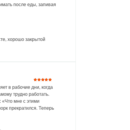
имать после еды, запивая
сте, хорошо закрытой
ет в рабочие дни, когда
Оценка
5
из 5
амому трудно работать.
 «Что мне с этими
морк прекратился. Теперь