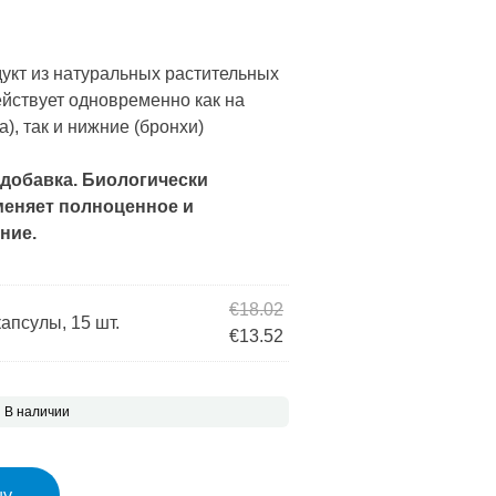
цена составляла €9.01.
а: €6.80.
укт из натуральных растительных
ействует одновременно как на
а), так и нижние (бронхи)
 добавка. Биологически
меняет полноценное и
ние.
Первоначальная цена сос
€
18.02
апсулы, 15 шт.
Текущая цена: €13.52.
€
13.52
В наличии
rm DUO капсулы, 15 шт.
ну