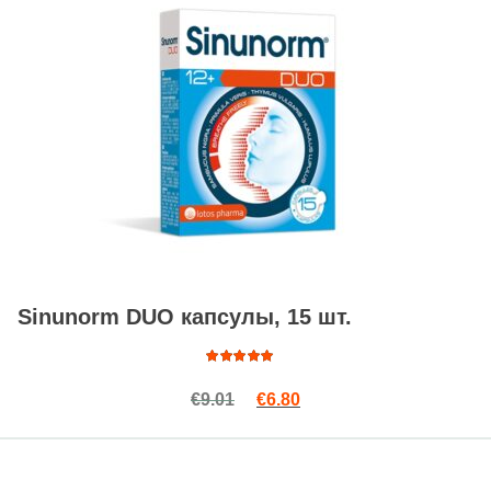
Sinunorm DUO капсулы, 15 шт.
Оценка
Первоначальная цена сост
Текущая цена: €6.80.
€
9.01
€
6.80
4.78
из
5