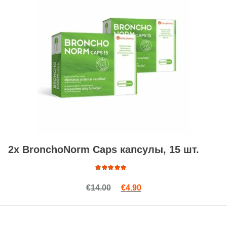
2x BronchoNorm Caps капсулы, 15 шт.
Оценка
Первоначальная цена сост
Текущая цена: €4.90.
€
14.00
€
4.90
4.85
из
5