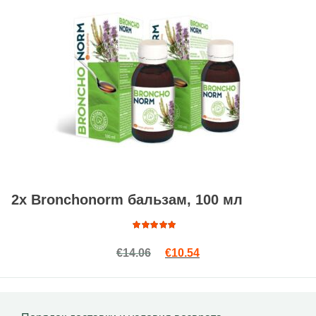
2x Bronchonorm бальзам, 100 мл
Оценка
Первоначальная цена сост
Текущая цена: €10.54
€
14.06
€
10.54
4.86
из
5