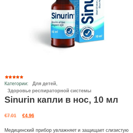
Категории:
Для детей
,
11
Рейтинг
4.91
из
Здоровье респираторной системы
5 на
Sinurin капли в нос, 10 мл
основе
опроса
пользователей
Первоначальная цена составляла €7.01.
Текущая цена: €4.96.
€
7.01
€
4.96
Медицинский прибор увлажняет и защищает слизистую