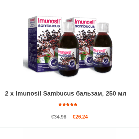
2 x Imunosil Sambucus бальзам, 250 мл
Оценка
Первоначальная цена сост
Текущая цена: €26.24
€
34.98
€
26.24
4.46
из
5