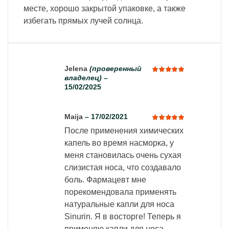
месте, хорошо закрытой упаковке, а также
избегать прямых лучей солнца.
Jelena
(проверенный
владелец)
–
Оценка
15/02/2025
5
из 5
Maija
–
17/02/2021
После применения химических
Оценка
5
из 5
капель во время насморка, у
меня становилась очень сухая
слизистая носа, что создавало
боль. Фармацевт мне
порекомендовала применять
натуральные капли для носа
Sinurin. Я в восторге! Теперь я
применяю капли для носа