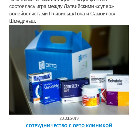
состоялась игра между Латвийскими
«
супер
»
волейболистами Плявиньш/Точа и Самоилов/
Шмединьш.
20.03.2019
СОТРУДНИЧЕСТВО С ОРТО КЛИНИКОЙ