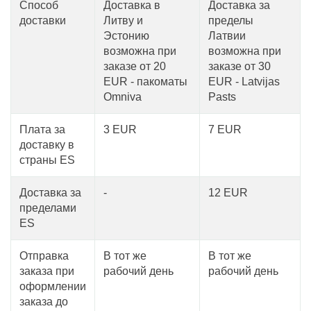
Способ
Доставка в
Доставка за
доставки
Литву и
пределы
Эстонию
Латвии
возможна при
возможна при
заказе от 20
заказе от 30
EUR - пакоматы
EUR - Latvijas
Omniva
Pasts
Плата за
3 EUR
7 EUR
доставку в
страны ЕS
Доставка за
-
12 EUR
пределами
ЕS
Отправка
В тот же
В тот же
заказа при
рабочий день
рабочий день
оформлении
заказа до