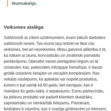
likumsakarīgs.
Veiksmes atslēga
Salīdzinoši ar citiem uzņēmumiem, esam sākuši darboties
salīdzinoši nesen. Tas mums ļauj redzēt ne tikai citu
veiksmes, bet arī neveiksmes. Mūsu galvenā atšķirība ir tā,
ka nākam ar jaunu, konceptuālu un zinātniski pamatotu
piedāvājumu. Operatīvi varam pielāgoties tirgum un tā
izmaiņām, kas, pateicoties milzīgajai hierarhijai, ir daudz
grūtāk izdarāms lielajām un vecajām kompānijām. Nav
nekāds noslēpums, ka aptiekās var nopirkt produktus,
kuriem ir pat vairāk kā 60 gadu, bet vienīgais, kas ir
mainījies šo gadu laikā, ir iepakojums. Esmu pārliecināts,
ka jebkuru produktu var padarīt klientam skaidrāku,
saprotamāku un vienkāršāk lietojamu. Piemēram,
folskābes b vitamīns
, kas ir svarīgs grūtniecēm un bērniem,