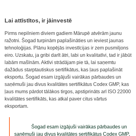
Lai attīstītos, ir jāinvestē
Pirms nepilniem diviem gadiem Mārupē atvērām jaunu
ražotni. Šogad turpinām paplašināties un ieviest jaunas
tehnoloģijas. Plānu kopējās investīcijas ir zem pusmiljons
eiro. Uzskatu, ja gribi darīt ātri, labi un kvalitatīvi, tad ir jābūt
labām mašīnām. Aktīvi strādājam pie tā, lai saņemtu
dažādus starptautiskus sertifikātus, kas ļaus paplašināt
eksportu. Šogad esam izgājuši vairākas pārbaudes un
saņēmuši jau divus kvalitātes sertifikātus Codex GMP, kas
ļaus mums pārdot tālākos tirgos, apstiprināts arī ISO 22000
kvalitātes sertifikāts, kas atkal paver citus vārtus
eksportam.
Šogad esam izgājuši vairākas pārbaudes un
saņēmuši jau divus kvalitātes sertifikātus Codex GMP,