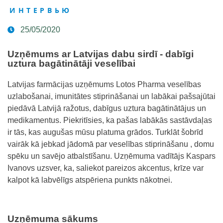
ИНТЕРВЬЮ
25/05/2020
Uzņēmums ar Latvijas dabu sirdī -
dabīgi
uztura bagātinātāji
veselībai
Latvijas farmācijas uzņēmums
Lotos Pharma
veselības
uzlabošanai,
imunitātes stiprināšanai
un labākai pašsajūtai
piedāvā Latvijā ražotus,
dabīgus uztura bagātinātājus
un
medikamentus. Piekritīsies, ka pašas labākās sastāvdaļas
ir tās, kas augušas mūsu platuma grādos. Turklāt šobrīd
vairāk kā jebkad jādomā par
veselības stiprināšanu
, domu
spēku un savējo atbalstīšanu. Uzņēmuma vadītājs Kaspars
Ivanovs uzsver, ka, saliekot pareizos akcentus, krīze var
kalpot kā labvēlīgs atspēriena punkts nākotnei.
Uzņēmuma sākums