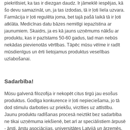
piekritīsiet, ka tas ir diezgan daudz. Ir jāmeklē iespējas, kā
šo devu samazināt, un, ja tas izdodas, tā ir ļoti liela uzvara.
Farmācija ir ļoti regulēta joma, bet tajā pašā laikā tā ir ļoti
atklāta. Medicīnas datu bāzes nemitīgi iepazīstina ar
jaunumiem. Skaidrs, ja es kā jauns uzņēmums nākšu ar
produktu, kas ir pazīstams 50-60 gadus, tad man nebūs
nekādas pievienotās vērtības. Tāpēc mūsu vēlme ir radīt
mūsdienīgus un ērti lietojamus
produktus veselības
uzlabošanai
.
Sadarbība!
Mūsu galvenā filozofija ir nekopēt citus tirgū jau esošus
produktus. Godīga konkurence ir ļoti nepieciešama, jo tā
dod stimulu darboties uz priekšu,
virzīties uz attīstību.
Jaunu produktu radīšanas procesā neiztikt bez sadarbība
ne tikai uzņēmuma iekšienē, bet arī ar speciālistiem ārpusē
- ārsti, ārstu asociācijas, universitātes Latvijā un ārzemēs.