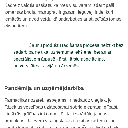
Kādreiz valdīja uzskats, ka mēs visu varam izdarīt paši,
tomēr tas brīdis, manuprāt, ir garām. Ieguvēji ir tie, kuri
iemācās un atrod veidu kā sadarboties ar attiecīgās jomas
ekspertiem.
Jaunu produktu radīšanas procesā neiztikt bez
sadarbība ne tikai uzņēmuma iekšienē, bet arī ar
speciālistiem ārpusē - ārsti, ārstu asociācijas,
universitātes Latvijā un ārzemēs.
Pandēmija un uzņēmējdarbība
Farmācijas nozarei, iespējams, ir nedaudz vieglāk, jo
līdzekļus veselības uzlabošanai šobrīd pieprasa jo īpaši.
Lielākās grūtības ir komunicēt, lai izstrādātu jaunus
produktus. Jāievēro visaugstākās drošības sistēma, lai
varētu turpināt ražot. Esam samazinājuši to cilvēku skaitu,