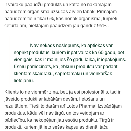
ir vairāku paaudžu produkts un katra no nākamajām
paaudzēm organismā uzsūcas arvien labāk. Pirmajām
paaudzēm tie ir tikai 6%, kas nonāk organismā, turpretī
ceturtajām, piektajām paaudzēm jau gandrīz 95% .
Nav nekāds noslēpums, ka aptiekās var
nopirkt produktus, kuriem ir pat vairāk kā 60 gadu, bet
vienīgais, kas ir mainījies šo gadu laikā, ir iepakojums.
Esmu pārliecināts, ka jebkuru produktu var padarīt
klientam skaidrāku, saprotamāku un vienkāršāk
lietojamu.
Klients to ne vienmēr zina, bet, ja esi profesionālis, tad ir
jāveido produkti ar labākām devām, lietošanu un
rezultātiem. Tieši to darām arī Lotos Pharma! Izstrādājam
produktus, kādu vēl nav tirgū, un tos veidojam ar
pārliecību, ka nekopējam jau esošu produktu. Tirgū ir
produkti, kuriem jālieto sešas kapsulas dienā, taču