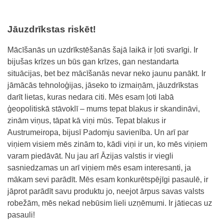
Jāuzdrīkstas riskēt!
Mācīšanās un uzdrīkstēšanās šajā laikā ir ļoti svarīgi. Ir
bijušas krīzes un būs gan krīzes, gan nestandarta
situācijas, bet bez mācīšanās nevar neko jaunu panākt. Ir
jāmācās tehnoloģijas, jāseko to izmaiņām, jāuzdrīkstas
darīt lietas, kuras nedara citi. Mēs esam ļoti labā
ģeopolitiskā stāvoklī – mums tepat blakus ir skandināvi,
zinām viņus, tāpat kā viņi mūs. Tepat blakus ir
Austrumeiropa, bijusī Padomju savienība. Un arī par
viņiem visiem mēs zinām to, kādi viņi ir un, ko mēs viņiem
varam piedāvāt. Nu jau arī Āzijas valstis ir viegli
sasniedzamas un arī viņiem mēs esam interesanti, ja
mākam sevi parādīt. Mēs esam konkurētspējīgi pasaulē, ir
jāprot parādīt savu produktu jo, neejot ārpus savas valsts
robežām, mēs nekad nebūsim lieli uzņēmumi. Ir jātiecas uz
pasauli!