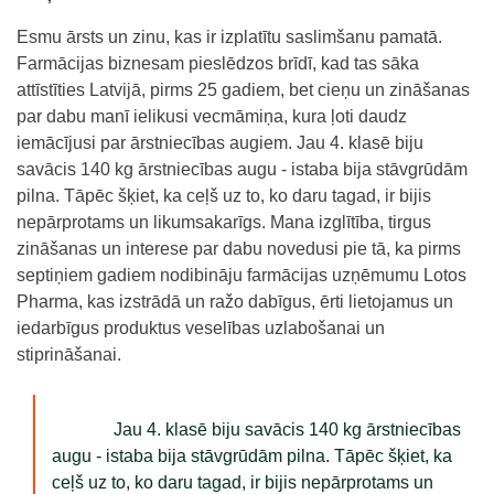
Esmu ārsts un zinu, kas ir izplatītu saslimšanu pamatā.
Farmācijas biznesam pieslēdzos brīdī, kad tas sāka
attīstīties Latvijā, pirms 25 gadiem, bet cieņu un zināšanas
par dabu manī ielikusi vecmāmiņa, kura ļoti daudz
iemācījusi par ārstniecības augiem. Jau 4. klasē biju
savācis 140 kg ārstniecības augu - istaba bija stāvgrūdām
pilna. Tāpēc šķiet, ka ceļš uz to, ko daru tagad, ir bijis
nepārprotams un likumsakarīgs. Mana izglītība, tirgus
zināšanas un interese par dabu novedusi pie tā, ka pirms
septiņiem gadiem nodibināju
farmācijas uzņēmumu Lotos
Pharma,
kas izstrādā un ražo
dabīgus
, ērti lietojamus un
iedarbīgus produktus
veselības uzlabošanai un
stiprināšanai
.
Jau 4. klasē biju savācis 140 kg ārstniecības
augu - istaba bija stāvgrūdām pilna. Tāpēc šķiet, ka
ceļš uz to, ko daru tagad, ir bijis nepārprotams un