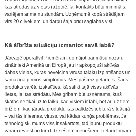
kas atrodas uz vietas ražotnē, lai kontakts būtu minimāls,
variējam ar maiņu stundām. Uzņēmumā kopā strādājam
virs 20 cilvēkiem, un darbu šajā brīdī saglabās visi.
Kā šībrīža situāciju izmantot savā labā?
Jāreaģē operatīvi! Piemēram, domājot par mūsu nozari,
zinātnieki Amerikā un Eiropā jau ir apkopojuši aktīvās
dabas vielas, kuras neveicina vīrusa tālāku izplatīšanos un
samazina pirmos simptomus. Mēs pašreiz pētām, kā šāds
produkts varētu izskatīties, kā salikt tajā visas aktīvās
lietas, lai tas strādātu. Mēs gribam būt uzņēmums, kurš
skatās ne tikai uz to laiku, kad visiem ir labi, bet arī uz tiem
brīžiem, kad jārada produkti, kas palīdzēs jebkurā situācijā
– vai tās ir
iesnas
, vīruss, vai kādas kuņģa problēmas. Ja
tehnoloģiski mums viss ir sakārtots, tad jaunu produktu
varam ieviest no trim līdz sešiem mēnešiem. Lielām firmām