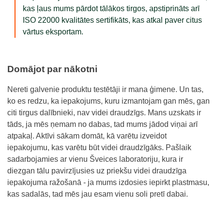
kas ļaus mums pārdot tālākos tirgos, apstiprināts arī
ISO 22000 kvalitātes sertifikāts, kas atkal paver citus
vārtus eksportam.
Domājot par nākotni
Nereti galvenie produktu testētāji ir mana ģimene. Un tas,
ko es redzu, ka iepakojums, kuru izmantojam gan mēs, gan
citi tirgus dalībnieki, nav videi draudzīgs. Mans uzskats ir
tāds, ja mēs ņemam no dabas, tad mums jādod viņai arī
atpakaļ. Aktīvi sākam domāt, kā varētu izveidot
iepakojumu, kas varētu būt videi draudzīgāks. Pašlaik
sadarbojamies ar vienu Šveices laboratoriju, kura ir
diezgan tālu pavirzījusies uz priekšu videi draudzīga
iepakojuma ražošanā - ja mums izdosies iepirkt plastmasu,
kas sadalās, tad mēs jau esam vienu soli pretī dabai.