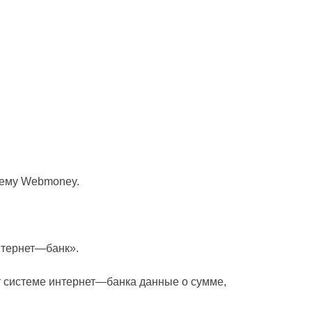
стему Webmoney.
нтернет
—
банк».
т системе интернет
—
банка данные о сумме,