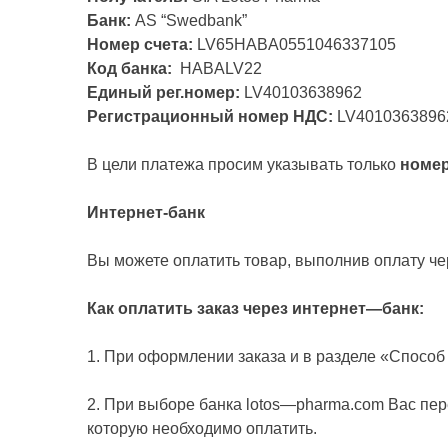
Банк:
AS “Swedbank”
Номер счета:
LV65HABA0551046337105
Код банка:
HABALV22
Единый рег.номер:
LV40103638962
Регистрационный номер НДС:
LV4010363896
В цели платежа просим указывать только
номер
Интернет-банк
Вы можете оплатить товар, выполнив оплату чер
Как оплатить заказ через интернет
—
банк:
1. При оформлении заказа и в разделе «Способ
2. При выборе банка
lotos
—
pharma
.
com
Вас пер
которую необходимо оплатить.