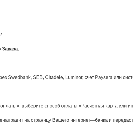
2
 Заказа.
ез Swedbank, SEB, Citadele, Luminor, счет Paysera или си
 оплаты»
,
выберите способ оплаты «Расчетная карта или и
енаправит на страницу Вашего интернет
—
банка и передас