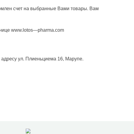
формлен счет на выбранные Вами товары. Вам
анице
www
.
lotos
—
pharma
.
com
о адресу ул. Плиеньциема 16, Марупе.