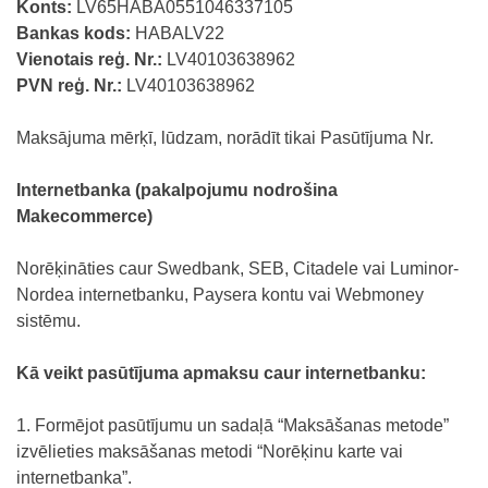
Konts:
LV65HABA0551046337105
Bankas kods:
HABALV22
Vienotais reģ. Nr.:
LV40103638962
PVN reģ. Nr.:
LV40103638962
Maksājuma mērķī, lūdzam, norādīt tikai Pasūtījuma Nr.
Internetbanka (pakalpojumu nodrošina
Makecommerce)
Norēķināties caur Swedbank, SEB, Citadele vai Luminor-
Nordea internetbanku, Paysera kontu vai Webmoney
sistēmu.
Kā veikt pasūtījuma apmaksu caur internetbanku:
1. Formējot pasūtījumu un sadaļā “Maksāšanas metode”
izvēlieties maksāšanas metodi “Norēķinu karte vai
internetbanka”.