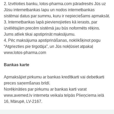
2. Izvēloties banku, lotos-pharma.com pāradresēs Jūs uz
Jūsu internetbankas lapu un nodos internetbankas
sistēmai datus par summu, kuru ir nepieciešams apmaksāt.
3. Internetbankas lapā pievienojieties kā ierasts, par
izvēlētajām precēm sistēmā jau būs noformēts rēķins.
Jums atliek tikai apstiprināt maksājumu.
4. Pēc maksājuma apstiprināšanas, noklikšķinot pogu
“Atgriezties pie tirgotāja”, un Jūs nokļūsiet atpakaļ
www.lotos-pharma.com
Bankas karte
Apmaksājiet pirkumu ar bankas kredītkarti vai debetkarti
preces saņemšanas brīdī.
Norēķināties par pirkumu ar bankas karti varat
www.avemed.lv interneta veikala telpās Plieņciema ielā
16, Mārupē, LV-2167.