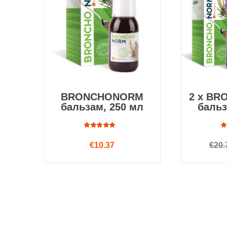
BRONCHONORM
2 x B
бальзам, 250 мл
бальз
Оценка
€
10.37
€
20.
4.75
из
5