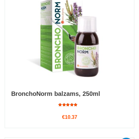
BronchoNorm balzams, 250ml
Rated
Read more
€
10.37
4.75
out
of 5