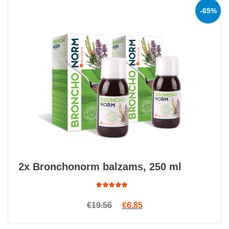
-65%
2x Bronchonorm balzams, 250 ml
Rated
Original price was: €19.56.
Current price is: €6.85.
€
19.56
€
6.85
4.88
out
of 5