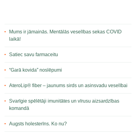
Mums ir jāmainās. Mentālās veselības sekas COVID
laikā!
Satiec savu farmaceitu
“Garā kovida” noslēpumi
AteroLip® fiber – jaunums sirds un asinsvadu veselībai
Svarīgie spēlētāji imunitātes un vīrusu aizsardzības
komandā
Augsts holesterīns. Ko nu?