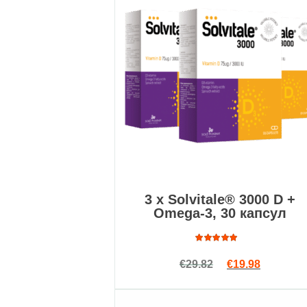
3 x Solvitale® 3000 D +
Omega-3, 30 капсул
Оценка
Первоначальна
Текущая 
€
29.82
€
19.98
4.88
из
5