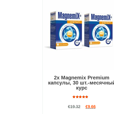
2x Magnemix Premium
капсулы, 30 шт.-месячны
курс
Оценка
Первоначальн
Текущая ц
€
19.32
€
9.66
4.75
из
5