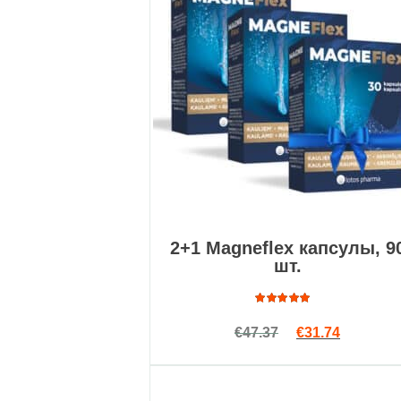
2+1 Magneflex капсулы, 9
шт.
Оценка
Первоначальна
Текущая 
€
47.37
€
31.74
4.71
из
5