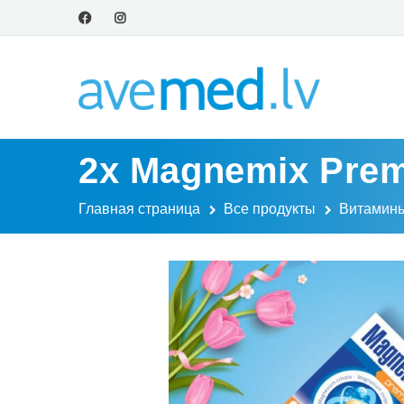
2x Magnemix Prem
Главная страница
Все продукты
Витамины