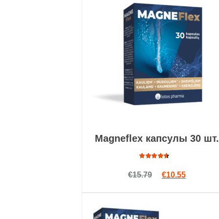
Magneflex капсулы 30 шт.
Оценка
Первоначальна
Текущая 
€
15.79
€
10.55
3.91
из 5