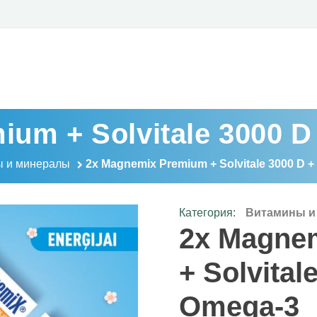
ium + Solvitale 3000 
 и минералы
2x Magnemix Premium + Solvitale 3000 D 
Категория:
Витамины и
2x Magne
+ Solvital
Omega-3