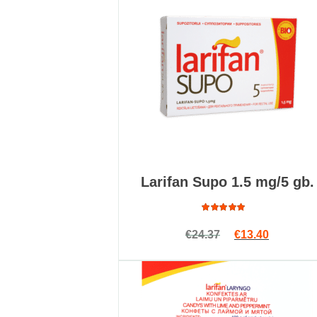
Larifan Supo 1.5 mg/5 gb.
Оценка
Первоначальна
Текущая 
€
24.37
€
13.40
4.79
из
5