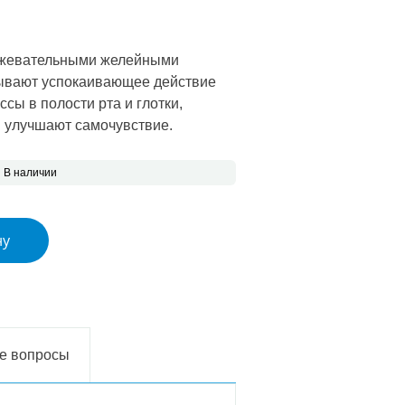
 цена составляла €15.84.
на: €9.50.
я жевательными желейными
зывают успокаивающее действие
сы в полости рта и глотки,
и улучшают самочувствие.
В наличии
rifan LARYNGO с лаймой и мятой
ну
е вопросы