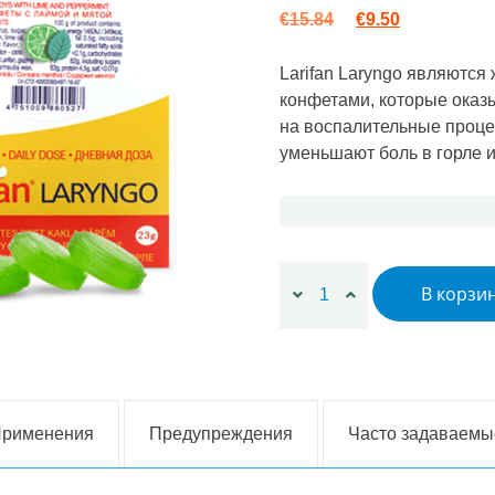
Первоначальная
Текущая це
€
15.84
€
9.50
Larifan Laryngo являютс
конфетами, которые ока
на воспалительные процес
уменьшают боль в горле 
Количество товара 4 x La
В корзи
рименения
Предупреждения
Часто задаваемы