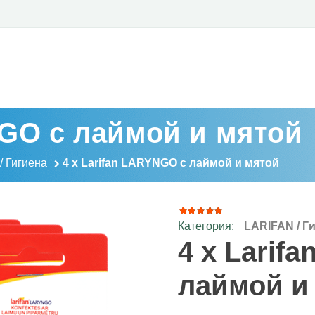
NGO с лаймой и мятой
/ Гигиена
4 x Larifan LARYNGO с лаймой и мятой
Категория:
LARIFAN / Г
17
Рейтинг
4.94
из
4 x Larif
5 на
основе
опроса
лаймой и
пользователей