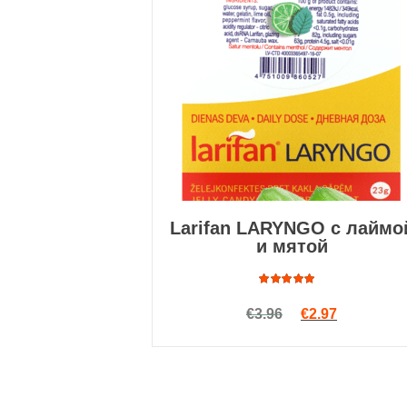
Larifan LARYNGO с лаймо
и мятой
Оценка
Первоначальна
Текущая ц
€
3.96
€
2.97
4.89
из
5