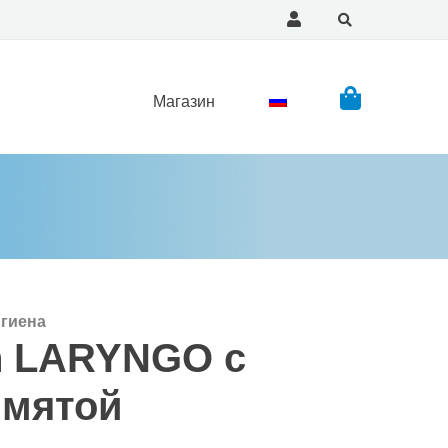
Магазин
игиена
an LARYNGO с
 мятой