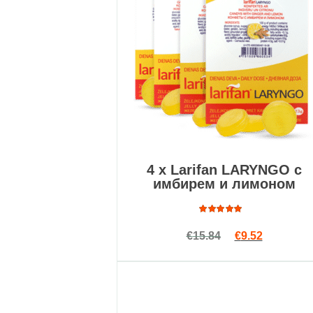
4 x Larifan LARYNGO с
имбирем и лимоном
Оценка
Первоначальн
Текущая ц
€
15.84
€
9.52
4.93
из
5