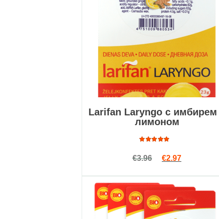
Larifan Laryngo с имбирем
лимоном
Оценка
Первоначальна
Текущая ц
€
3.96
€
2.97
4.76
из
5