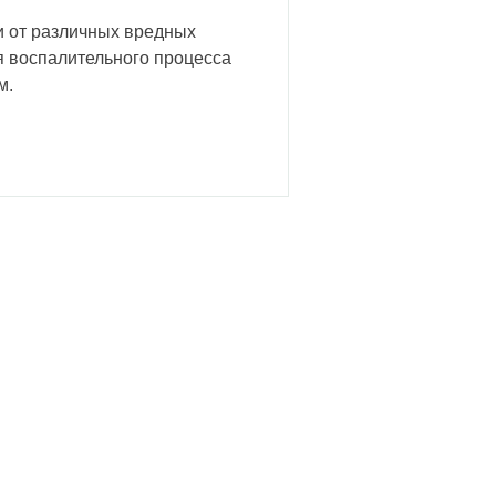
и от различных вредных
я воспалительного процесса
м.