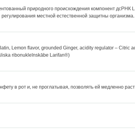
тентованный природного происхождения компонент дсРНК La
регулирования местной естественной защитны организма.
atin, Lemon flavor, grounded Ginger, acidity regulator – Citric
iska ribonukleīnskābe Larifan®)
фету в рот и, не проглатывая, позволять ей медленно раст