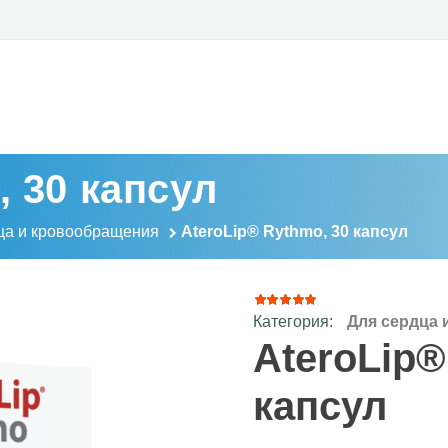
, 30 капсул
ца и кровообращения
AteroLip® Rythmo, 30 капсул
Категория:
Для сердца
11
Рейтинг
4.82
из
AteroLip®
5 на
основе
опроса
капсул
пользователей