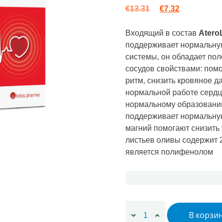
Первоначальная
Текущая це
€
13.31
€
7.32
Входящий в состав
Atero
поддерживает нормальную
системы, он обладает по
сосудов свойствами: пом
ритм, снизить кровяное д
нормальной работе сердц
нормальному образовани
поддерживает нормальну
магний помогают снизить 
листьев оливы содержит 
является полифенолом
Количество товара AteroL
В корзи