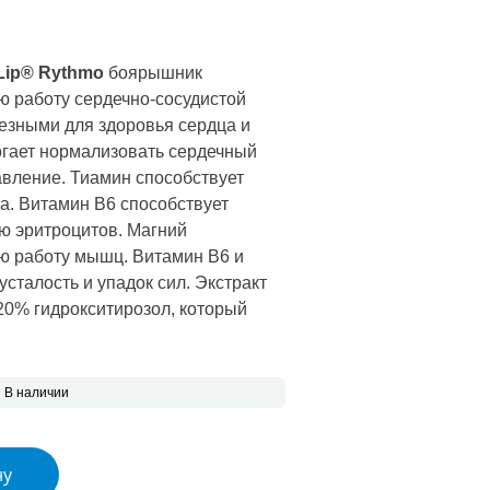
 цена составляла €13.31.
на: €7.32.
Lip® Rythmo
боярышник
 работу сердечно-сосудистой
лезными для здоровья сердца и
огает нормализовать сердечный
авление. Тиамин способствует
а. Витамин B6 способствует
ю эритроцитов. Магний
ю работу мышц. Витамин B6 и
усталость и упадок сил. Экстракт
20% гидрокситирозол, который
В наличии
ip® Rythmo, 30 капсул
ну