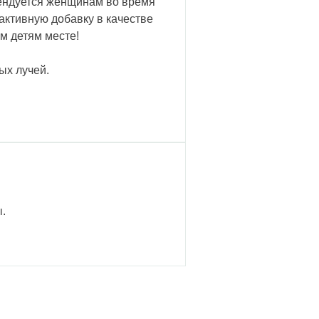
мендуется женщинам во время
активную добавку в качестве
м детям месте!
ых лучей.
.