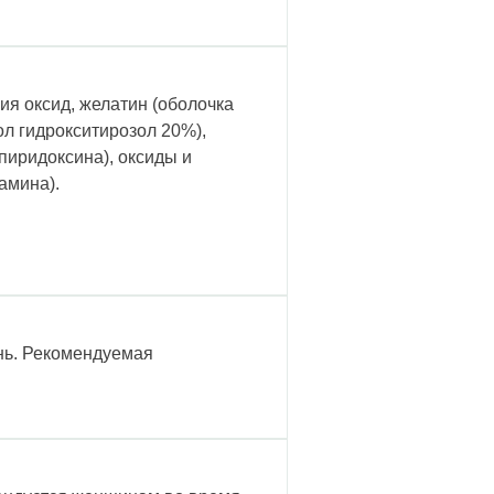
ия оксид, желатин (оболочка
ол гидрокситирозол 20%),
пиридоксина), оксиды и
амина).
ень. Рекомендуемая