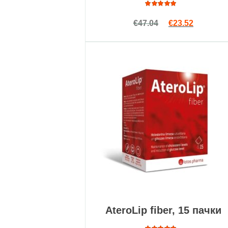
Оценка
Первоначальна
Текущая 
€
47.04
€
23.52
5.00
из
5
AteroLip fiber, 15 пачки