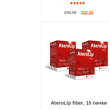
Оценка
Первоначальна
Текущая 
€
94.08
€
32.94
5.00
из
5
AteroLip fiber, 15 пачки