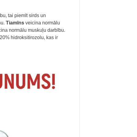
u, tai piemīt sirds un
nu.
Tiamīns
veicina normālu
cina normālu muskuļu darbību.
20% hidroksitirozolu, kas ir