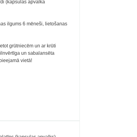
sīdi (kapsulas apvalka
anas ilgums 6 mēneši, lietošanas
etot grūtniecēm un ar krūti
ilnvērtīga un sabalansēta
pieejamā vietā!
elatīns (kapsulas apvalks),