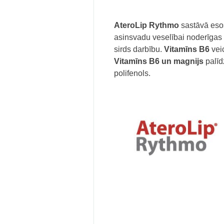
AteroLip Rythmo
sastāvā es
asinsvadu veselībai noderīgas 
sirds darbību.
Vitamīns B6
vei
Vitamīns B6 un magnijs
palīd
polifenols.