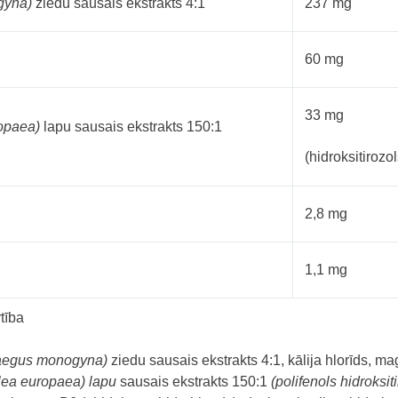
gyna)
ziedu sausais ekstrakts 4:1
237 mg
60 mg
33 mg
opaea)
lapu sausais ekstrakts 150:1
(hidroksitirozo
2,8 mg
1,1 mg
tība
aegus monogyna)
ziedu sausais ekstrakts 4:1, kālija hlorīds, ma
lea europaea) lapu
sausais ekstrakts 150:1
(polifenols hidroksit