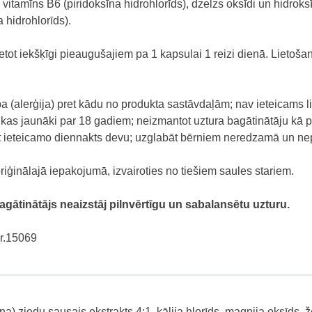
, vitamīns B6 (piridoksīna hidrohlorīds), dzelzs oksīdi un hidrok
 hidrohlorīds).
ietot iekšķīgi pieaugušajiem pa 1 kapsulai 1 reizi dienā. Lietoš
ba (alerģija) pret kādu no produkta sastāvdaļām; nav ieteicams li
kas jaunāki par 18 gadiem; neizmantot uztura bagātinātāju kā p
gt ieteicamo diennakts devu; uzglabāt bērniem neredzamā un ne
iģinālajā iepakojumā, izvairoties no tiešiem saules stariem.
agātinātājs neaizstāj pilnvērtīgu un sabalansētu uzturu.
Nr.15069
 ziedu sausais ekstrakts 4:1, kālija hlorīds, magnija oksīds, ž