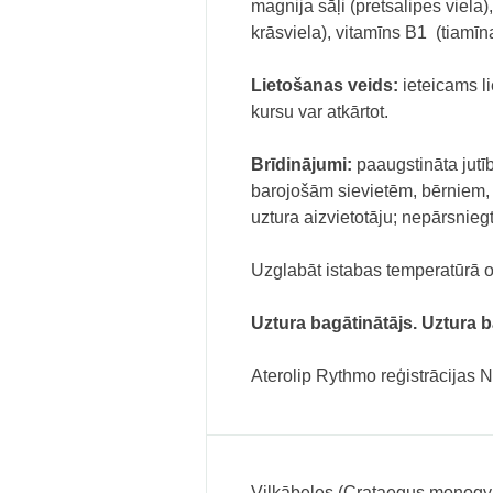
magnija sāļi (pretsalipes viela)
krāsviela), vitamīns B1 (tiamīna
Lietošanas veids:
ieteicams l
kursu var atkārtot.
Brīdinājumi:
paaugstināta jutī
barojošām sievietēm, bērniem, 
uztura aizvietotāju; nepārsnie
Uzglabāt istabas temperatūrā or
Uztura bagātinātājs. Uztura b
Aterolip Rythmo reģistrācijas 
Vilkābeles (Crataegus monogyna)