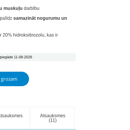
lu muskuļu
darbību
 palīdz
samazināt nogurumu un
r 20% hidroksitirozolu, kas ir
 piegāde 11-08-2026
las quantity
t grozam
Atsauksmes
Atsauksmes
(11)