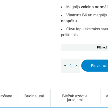
Magnijs
veicina normā
Vitamīns B6 un magnijs
nespēku
Olīvu lapu ekstrakts satu
polifenols
Plānotā
AteroLip® Rythmo, 30 kapsu
Pievieno
etošana
Brīdinājumi
Biežāk uzdotie
jautājumi