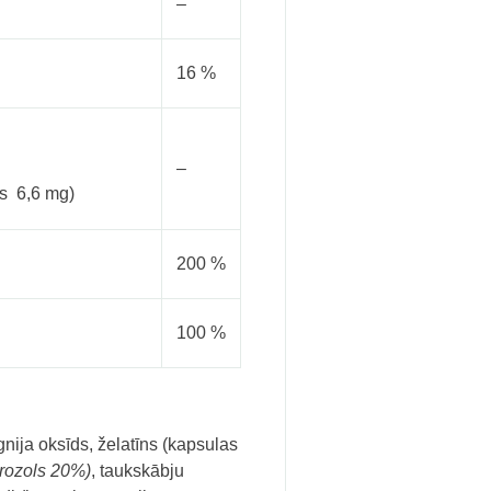
–
16 %
–
ls 6,6 mg)
200 %
100 %
gnija oksīds, želatīns (kapsulas
irozols 20%)
, taukskābju