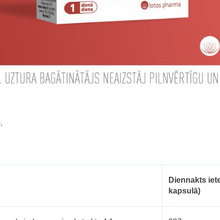
.
Diennakts ie
kapsulā)