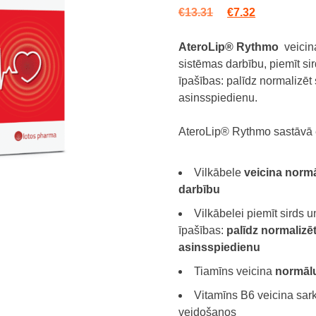
Original price wa
Current pric
€
13.31
€
7.32
AteroLip® Rythmo
veicin
sistēmas darbību, piemīt si
īpašības: palīdz normalizēt 
asinsspiedienu.
AteroLip® Rythmo sastāvā 
Vilkābele
veicina normā
darbību
Vilkābelei piemīt sirds 
īpašības:
palīdz normalizēt
asinsspiedienu
Tiamīns veicina
normālu
Vitamīns B6 veicina sa
veidošanos