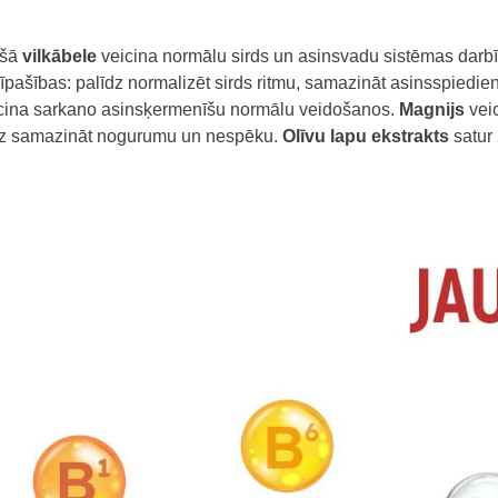
ošā
vilkābele
veicina normālu sirds un asinsvadu sistēmas darbīb
īpašības: palīdz normalizēt sirds ritmu, samazināt asinsspiedie
cina sarkano asinsķermenīšu normālu veidošanos.
Magnijs
vei
z samazināt nogurumu un nespēku.
Olīvu lapu ekstrakts
satur 