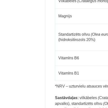
Vilkābeles
(Crataegus mono
Magnijs
Standartizēts olīvu
(
Olea eur
(hidroksitirozols 20%)
Vitamīns B6
Vitamīns B1
*NRV – uzturvielu atsauces vēr
Sastāvdaļas:
vilkābeles
(Crat
apvalks), standartizēts olīvu
(
O