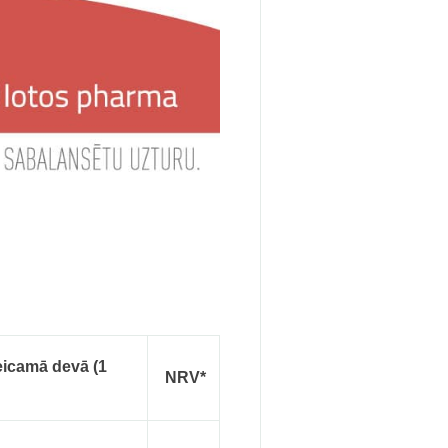
teicamā devā
(1
NRV*