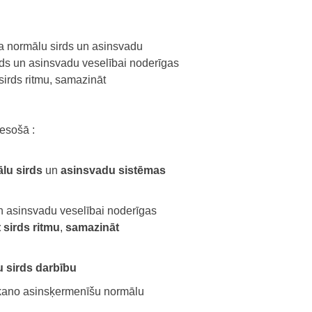
s: €13.31.
e is: €7.32.
a normālu sirds un asinsvadu
rds un asinsvadu veselībai noderīgas
sirds ritmu, samazināt
esošā :
lu sirds
un
asinsvadu sistēmas
un asinsvadu veselībai noderīgas
 sirds ritmu
,
samazināt
 sirds darbību
rkano asinsķermenīšu normālu