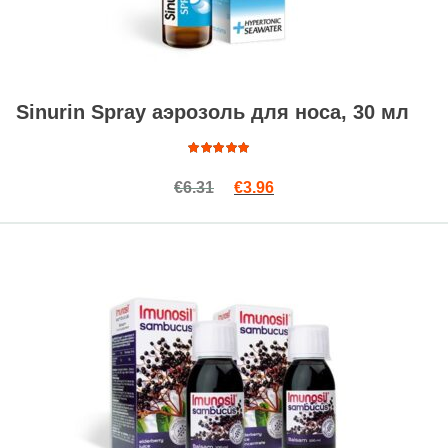
Sinurin Spray aэрозоль для носа, 30 мл
Оценка
Первоначальная цена сост
Текущая цена: €3.96.
€
6.31
€
3.96
4.88
из
5