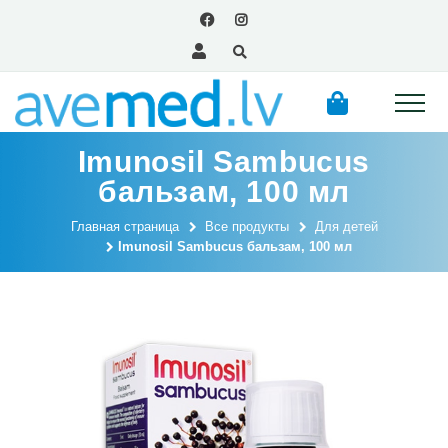
Imunosil Sambucus
бальзам, 100 мл
Главная страница
Все продукты
Для детей
Imunosil Sambucus бальзам, 100 мл