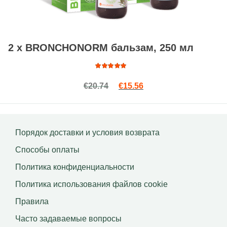
2 x BRONCHONORM бальзам, 250 мл
Оценка
Первоначальная цена сост
Текущая цена: €15.56
€
20.74
€
15.56
4.88
из
5
Порядок доставки и условия возврата
Способы оплаты
Политика конфиденциальности
Политика использования файлов сookie
Правила
Часто задаваемые вопросы