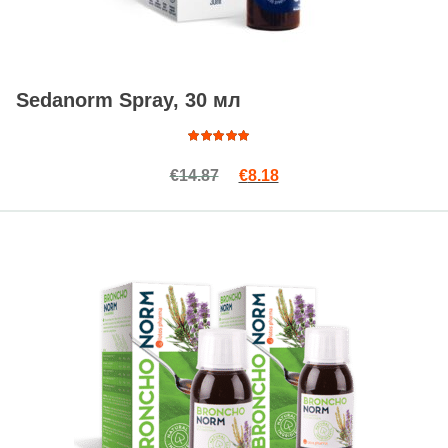
Sedanorm Spray, 30 мл
Подробнее
Оценка
Первоначальная цена сост
Текущая цена: €8.18.
€
14.87
€
8.18
4.88
из
5