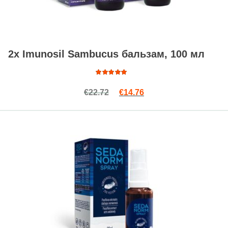
2x Imunosil Sambucus бальзам, 100 мл
Оценка
Первоначальная цена сост
Текущая цена: €14.76
€
22.72
€
14.76
5.00
из
5