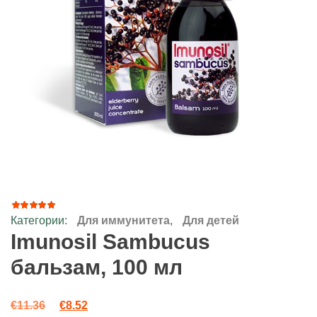
Категории:
Для иммунитета
,
Для детей
Рейтинг
22
4.64
из
Imunosil Sambucus
5 на
основе
бальзам, 100 мл
опроса
пользователей
Первоначальная цена составляла €11.36.
Текущая цена: €8.52.
€
11.36
€
8.52