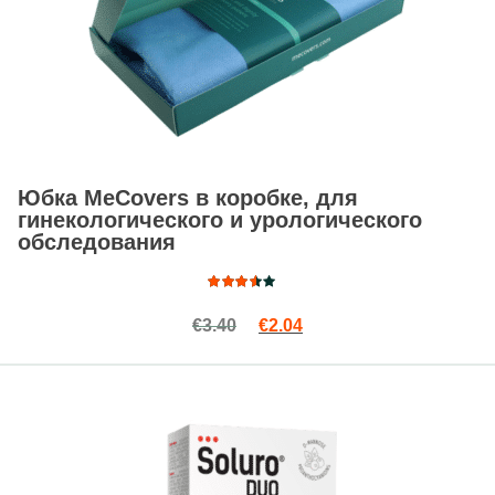
Юбка MeCovers в коробке, для
гинекологического и урологического
обследования
Оценка
Первоначальная цена сост
Текущая цена: €2.04.
€
3.40
€
2.04
3.00
из 5