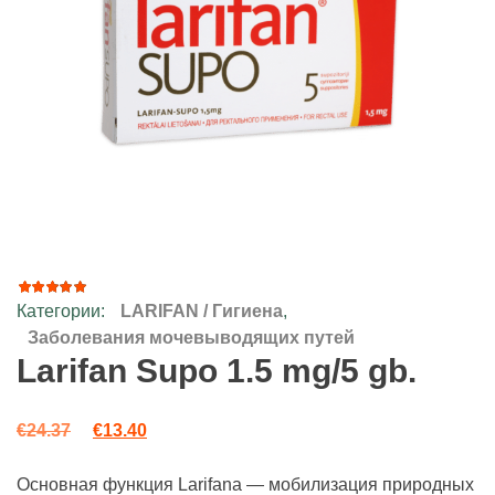
Категории:
LARIFAN / Гигиена
,
102
Рейтинг
4.79
из
Заболевания мочевыводящих путей
5 на
Larifan Supo 1.5 mg/5 gb.
основе
опроса
пользователей
Первоначальная цена составляла €24.37.
Текущая цена: €13.40.
€
24.37
€
13.40
Основная функция Larifana — мобилизация природных