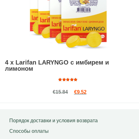
4 x Larifan LARYNGO с имбирем и
лимоном
Оценка
Первоначальная цена сост
Текущая цена: €9.52.
€
15.84
€
9.52
4.93
из
5
Порядок доставки и условия возврата
Способы оплаты