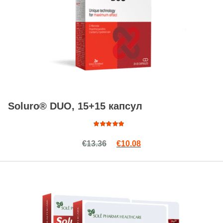
Soluro® DUO, 15+15 капсул
Оценка
Первоначальная цена сост
Текущая цена: €10.08
€
13.36
€
10.08
4.84
из
5