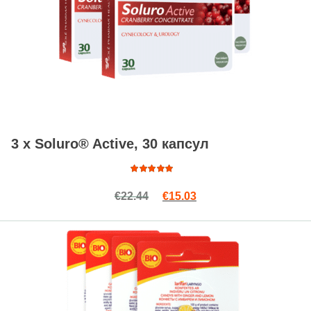
3 x Soluro® Active, 30 капсул
Оценка
Первоначальная цена сост
Текущая цена: €15.03
€
22.44
€
15.03
4.50
из
5