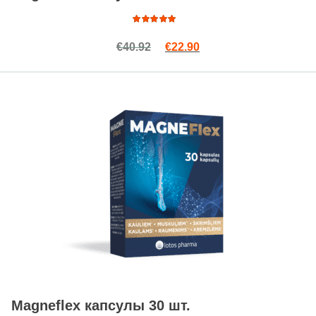
Оценка
Первоначальная цена сост
Текущая цена: €22.90
€
40.92
€
22.90
4.83
из
5
Magneflex капсулы 30 шт.