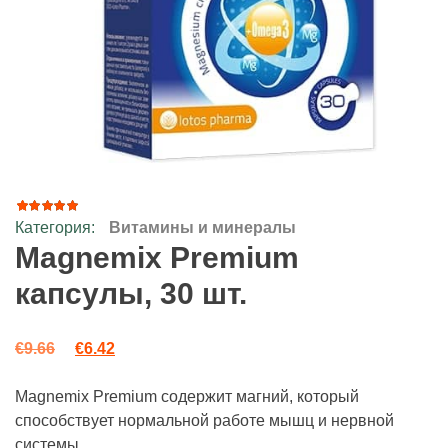
Категория:
Витамины и минералы
9
Рейтинг
4.89
из
Magnemix Premium
5 на
основе
капсулы, 30 шт.
опроса
пользователей
Первоначальная цена составляла €9.66.
Текущая цена: €6.42.
€
9.66
€
6.42
Magnemix Premium содержит магний, который
способствует нормальной работе мышц и нервной
системы.