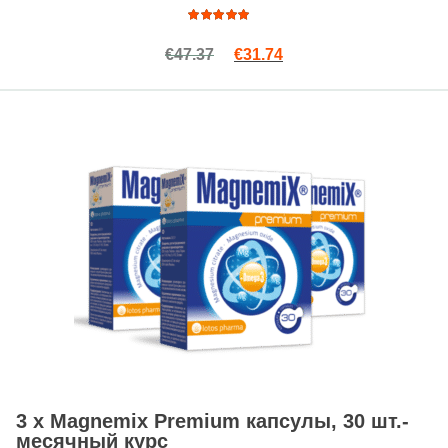
Оценка
Первоначальная цена сост
Текущая цена: €31.74
€
47.37
€
31.74
4.71
из
5
3 x Magnemix Premium капсулы, 30 шт.-
месячный курс