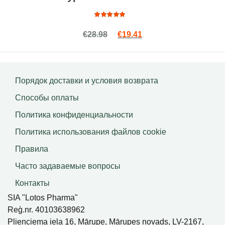
Оценка
Первоначальная цена сост
Текущая цена: €19.41
€
28.98
€
19.41
5.00
из
5
Порядок доставки и условия возврата
Способы оплаты
Политика конфиденциальности
Политика использования файлов сookie
Правила
Часто задаваемые вопросы
Контакты
SIA "Lotos Pharma"
Reģ.nr. 40103638962
Plieņciema iela 16, Mārupe, Mārupes novads, LV-2167,