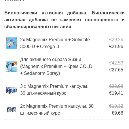
Биологически активная добавка. Биологически
активная добавка не заменяет полноценного и
сбалансированного питания.
Пе
2x Magnemix Premium + Solvitale
€
29.26
Те
3000 D + Omega-3
€
21.96
Для активного образа жизни
Пе
€
42.53
(Magnemix Premium + Крем COLD
Те
€
27.65
+ Sedanorm Spray)
Пе
3 x Magnemix Premium капсулы,
€
28.98
Те
30 шт.-месячный курс
€
19.41
Пе
2x Magnemix Premium капсулы, 30
€
19.32
Те
шт.-месячный курс
€
9.66