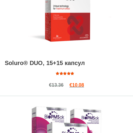
Soluro® DUO, 15+15 капсул
Оценка
Первоначальная цена сост
Текущая цена: €10.08
€
13.36
€
10.08
4.84
из
5