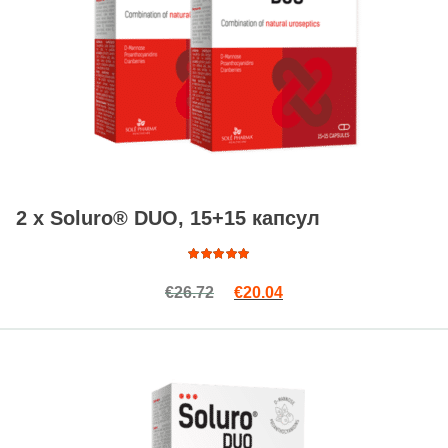
2 x Soluro® DUO, 15+15 капсул
Оценка
Первоначальная цена сост
Текущая цена: €20.04
€
26.72
€
20.04
4.80
из
5