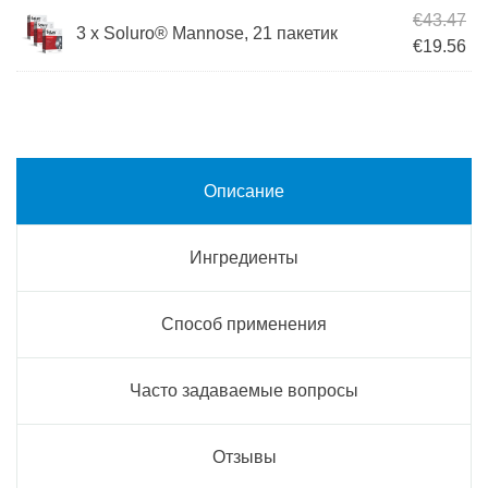
Пе
€
43.47
3 x Soluro® Mannose, 21 пакетик
Те
€
19.56
Описание
Ингредиенты
Способ применения
Часто задаваемые вопросы
Отзывы