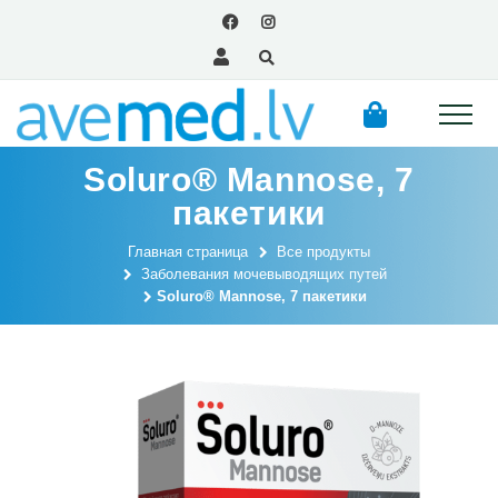
Soluro® Mannose, 7
пакетики
Главная страница
Все продукты
Заболевания мочевыводящих путей
Soluro® Mannose, 7 пакетики