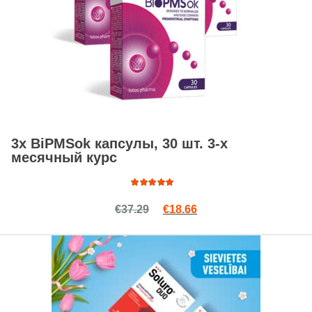
3x BiPMSok капсулы, 30 шт. 3-х
месячный курс
Оценка
Первоначальная цена сост
Текущая цена: €18.66
€
37.29
€
18.66
4.97
из
5