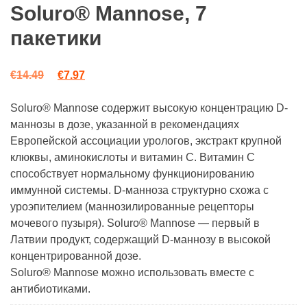
4.75
из
Soluro® Mannose, 7
5 на
основе
пакетики
опроса
пользователей
Первоначальная цена составляла €14.49.
Текущая цена: €7.97.
€
14.49
€
7.97
Soluro® Mannose содержит высокую концентрацию D-
маннозы в дозе, указанной в рекомендациях
Европейской ассоциации урологов, экстракт крупной
клюквы, аминокислоты и витамин С. Витамин С
способствует нормальному функционированию
иммунной системы. D-манноза структурно схожа с
уроэпителием (маннозилированные рецепторы
мочевого пузыря). Soluro® Mannose — первый в
Латвии продукт, содержащий D-маннозу в высокой
концентрированной дозе.
Soluro® Mannose можно использовать вместе с
антибиотиками.