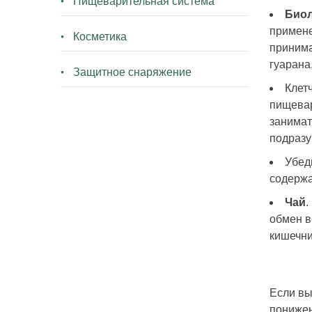
Пищеварительная система
Биол
примене
Косметика
принима
гуарана
Защитное снаряжение
Клет
пищевар
занимат
подразу
Убед
содерж
Чай
.
обмен в
кишечни
Если вы
понижен