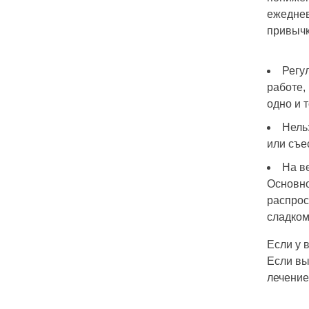
ежеднев
привычк
Регу
работе,
одно и 
Нель
или съе
На в
Основно
распрос
сладком
Если у 
Если вы
лечение