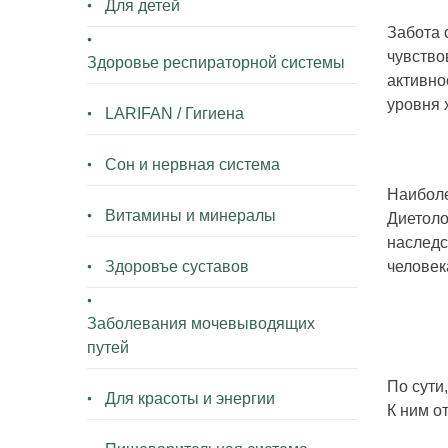
Для детей
Забота 
чувство
Здоровье респираторной системы
активно
уровня 
LARIFAN / Гигиена
Сон и нервная система
Наиболе
Витамины и минералы
Диетоло
наследс
Здоровъе суставов
человек
Заболевания мочевыводящих
путей
По сути
Для красоты и энергии
К ним о