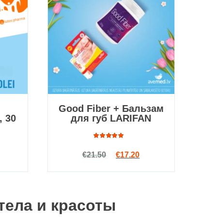
Good Fiber + Бальзам
, 30
для губ LARIFAN
чальная цена составляла €39.62.
екущая цена: €25.76.
Оценка
Первоначальная цена сост
Текущая цена: €17.2
€
21.50
€
17.20
5.00
из
5
тела и красоты