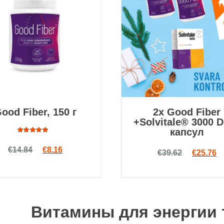
ood Fiber, 150 г
2x Good Fiber
+Solvitale® 3000 D
капсул
Оценка
Первоначальная цена составляла €14.84.
Текущая цена: €8.16.
€
14.84
€
8.16
4.67
из
Первона
Т
€
39.62
€
25.76
5
Витамины для энергии 