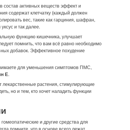
 в состав активных веществ эффект и
ния содержат клетчатку (каждый должен
олировать вес, такие как гарциния, шафран,
й
уксус
и так далее.
альную функцию кишечника, улучшает
ледует помнить, что вам всё равно необходимо
ивных добавок. Эффективное похудение
ринимаете для уменьшения симптомов ПМС,
н Е
.
ат лекарственные растения, стимулирующие
еть, но и тем, кто хочет наладить функции
ни
е гомеопатические и другие средства для
егда помните, что в основе всего лежат