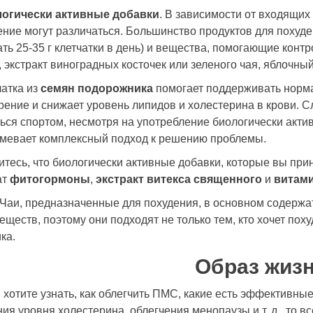
огически активные добавки
. В зависимости от входящих
ние могут различаться. Большинство продуктов для похуде
ть 25-35 г клетчатки в день) и вещества, помогающие контр
, экстракт виноградных косточек или зеленого чая, яблочны
чатка из
семян подорожника
помогает поддерживать норм
ение и снижает уровень липидов и холестерина в крови. С
ься спортом, несмотря на употребление биологически акт
мевает комплексный подход к решению проблемы.
итесь, что биологически активные добавки, которые вы п
ат
фитогормоны
,
экстракт витекса священного
и
витами
 Чаи, предназначенные для похудения, в основном содерж
еществ, поэтому они подходят не только тем, кто хочет похуд
ка.
Образ жиз
 хотите узнать, как облегчить ПМС, какие есть эффективны
ия уровня холестерина, облегчения менопаузы и т. д., то вс