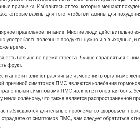
ные привычки. Избавьтесь от тех, которые мешают похуде
ах, которые важны для того, чтобы
витамины для похудени
лярное правильное питание. Многие люди действительно еж
 но употреблять полезные продукты нужно и в выходные, и 
тоже время.
зя есть больше во время стресса. Лучше справляться с ним
сть фрукт.
ес и аппетит влияют различные изменения в организме же
й причиной симптомов ПМС являются колебания гормонов 
траненными симптомами ПМС являются головная боль, бесс
у и/или солёному, что также является распространенной пр
вас наблюдаются длительные проблемы со здоровьем, прок
 страдаете от симптомов ПМС, вам следует обратиться к ги
.