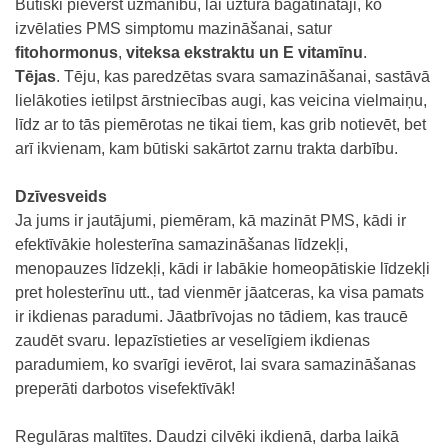
Būtiski pievērst uzmanību, lai uztura bagātinātāji, ko
izvēlaties PMS simptomu mazināšanai, satur
fitohormonus
,
viteksa ekstraktu un E vitamīnu
.
Tējas
. Tēju, kas paredzētas svara samazināšanai, sastāvā
lielākoties ietilpst ārstniecības augi, kas veicina vielmaiņu,
līdz ar to tās piemērotas ne tikai tiem, kas grib notievēt, bet
arī ikvienam, kam būtiski sakārtot zarnu trakta darbību.
Dzīvesveids
Ja jums ir jautājumi, piemēram, kā mazināt PMS, kādi ir
efektīvākie holesterīna samazināšanas līdzekļi,
menopauzes līdzekļi, kādi ir labākie homeopātiskie līdzekļi
pret holesterīnu utt., tad vienmēr jāatceras, ka visa pamats
ir ikdienas paradumi. Jāatbrīvojas no tādiem, kas traucē
zaudēt svaru. Iepazīstieties ar veselīgiem ikdienas
paradumiem, ko svarīgi ievērot, lai svara samazināšanas
preperāti darbotos visefektīvāk!
Regulāras maltītes. Daudzi cilvēki ikdienā, darba laikā