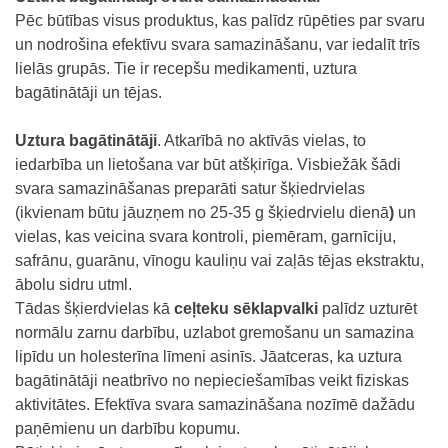
Pēc būtības visus produktus, kas palīdz rūpēties par svaru
un nodrošina efektīvu svara samazināšanu, var iedalīt trīs
lielās grupās. Tie ir recepšu medikamenti, uztura
bagātinātāji un tējas.
Uztura bagātinātāji
. Atkarībā no aktīvās vielas, to
iedarbība un lietošana var būt atšķirīga. Visbiežāk šādi
svara samazināšanas preparāti satur šķiedrvielas
(ikvienam būtu jāuzņem no 25-35 g šķiedrvielu dienā
)
un
vielas, kas veicina svara kontroli, piemēram, garnīciju,
safrānu, guarānu, vīnogu kauliņu vai zaļās tējas ekstraktu,
ābolu sidru utml.
Tādas šķierdvielas kā
ceļteku sēklapvalki
palīdz uzturēt
normālu zarnu darbību, uzlabot gremošanu un samazina
lipīdu un holesterīna līmeni asinīs. Jāatceras, ka uztura
bagātinātāji neatbrīvo no nepieciešamības veikt fiziskas
aktivitātes. Efektīva svara samazināšana nozīmē dažādu
paņēmienu un darbību kopumu.