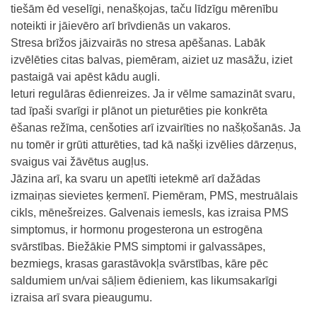
tiešām ēd veselīgi, nenašķojas, taču līdzīgu mērenību
noteikti ir jāievēro arī brīvdienās un vakaros.
Stresa brīžos jāizvairās no stresa apēšanas. Labāk
izvēlēties citas balvas, piemēram, aiziet uz masāžu, iziet
pastaigā vai apēst kādu augli.
Ieturi regulāras ēdienreizes. Ja ir vēlme samazināt svaru,
tad īpaši svarīgi ir plānot un pieturēties pie konkrēta
ēšanas režīma, cenšoties arī izvairīties no našķošanās. Ja
nu tomēr ir grūti atturēties, tad kā našķi izvēlies dārzeņus,
svaigus vai žāvētus augļus.
Jāzina arī, ka svaru un apetīti ietekmē arī dažādas
izmaiņas sievietes ķermenī. Piemēram, PMS, mestruālais
cikls, mēnešreizes. Galvenais iemesls, kas izraisa PMS
simptomus, ir hormonu progesterona un estrogēna
svārstības. Biežākie PMS simptomi ir galvassāpes,
bezmiegs, krasas garastāvokļa svārstības, kāre pēc
saldumiem un/vai sāļiem ēdieniem, kas likumsakarīgi
izraisa arī svara pieaugumu.