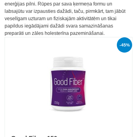
enerģijas pilni. Rūpes par sava ķermeņa formu un
labsajūtu var izpausties dažādi, taču, pirmkārt, tam jābūt
veselīgam uzturam un fiziskajām aktivitātēm un tikai
papildus iegādājami dažādi svara samazināšanas
preparāti un zāles holesterīna pazemināšanai.
-45%