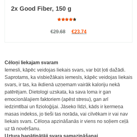
2x Good Fiber, 150 g
Rated
Original price was: €29.68.
Current price is: €23.7
€
29.68
€
23.74
3.75
out of
5
Cēloņi liekajam svaram
Iemesli, kāpēc veidojas liekais svars, var būt ļoti dažādi.
Saprotams, ka visbiežākais iemesls, kāpēc veidojas liekais
svars, ir tas, ka ikdienā uzņemam vairāk kaloriju nekā
patērējam. Dietologi uzskata, ka sava loma ir gan
emocionālajiem faktoriem (apēst stresu), gan arī
iedzimtībai un fizioloģijai. Jāseko līdzi, kāds ir ķermeņa
masas indekss, jo tieši tas norāda, vai cilvēkam ir vai nav
liekais svars. Cēloņa apzināšanās ir viens no soļiem ceļā
uz tā novēršanu.
Uztura bagātinātāji svara samazināšanai