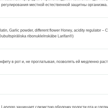
регулирования местной естественной защитны организма.
tin, Garlic powder, different flower Honey, acidity regulator – Ci
ultspirāliska ribonukleīnskābe Larifan®)
фету в рот и, не проглатывая, позволять ей медленно раст
 Laryngo защищает слизистую оболочку полости рта и глотк