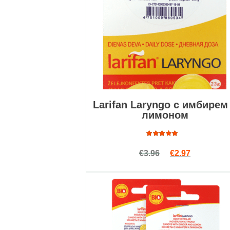
Larifan Laryngo с имбирем
лимоном
Подробнее
Оценка
Первоначальна
Текущая ц
€
3.96
€
2.97
4.76
из
5