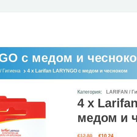
NGO с медом и чеснок
/ Гигиена
4 x Larifan LARYNGO с медом и чесноком
Категория:
LARIFAN / Г
4 x Larif
медом и 
Первоначальная
Текущая ц
€
12.80
€
10.24