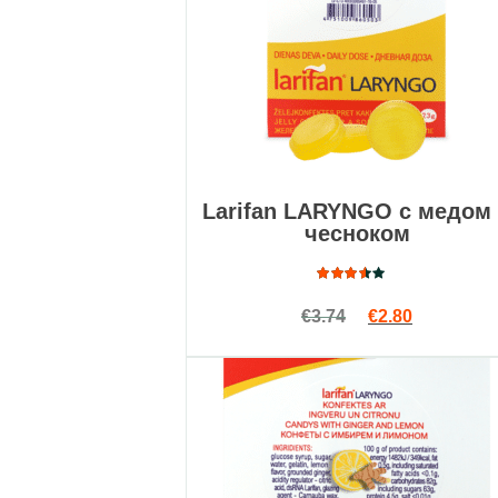
Larifan LARYNGO с медом
чесноком
Оценка
Первоначальна
Текущая ц
€
3.74
€
2.80
3.00
из 5