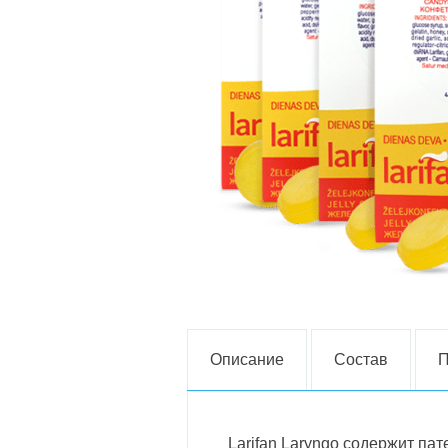
Описание
Состав
П
Larifan Laryngo содержит па