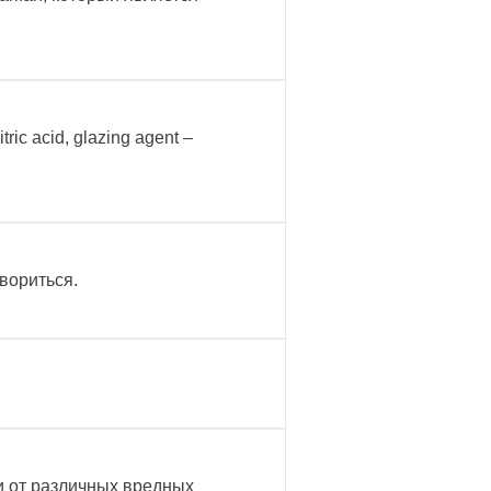
tric acid, glazing agent –
вориться.
и от различных вредных