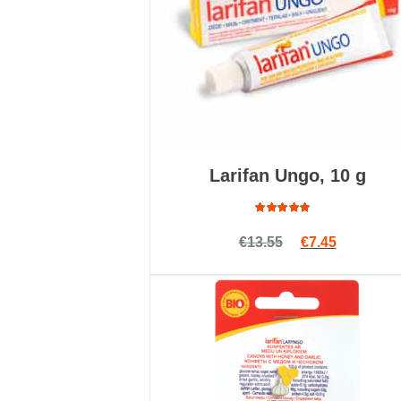
Larifan Ungo, 10 g
Подробнее
Оценка
Первоначальн
Текущая ц
€
13.55
€
7.45
4.90
из
5