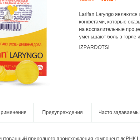
Larifan Laryngo являютс
конфетами, которые ока
на воспалительные процес
уменьшают боль в горле 
IZPĀRDOTS!
рименения
Предупреждения
Часто задаваемы
тентованный природного происхождения компонент дсРНК La