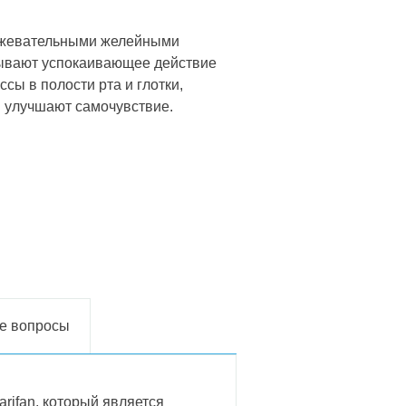
я жевательными желейными
зывают успокаивающее действие
сы в полости рта и глотки,
и улучшают самочувствие.
е вопросы
rifan, который является