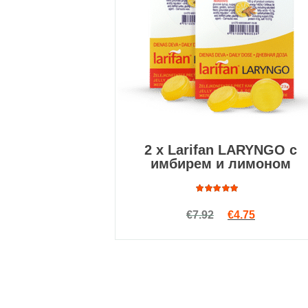
2 x Larifan LARYNGO с
имбирем и лимоном
Оценка
Первоначальна
Текущая ц
€
7.92
€
4.75
4.50
из
5