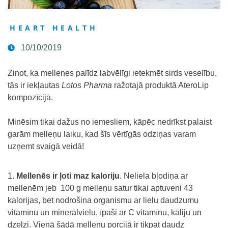
HEART HEALTH
10/10/2019
Zinot, ka mellenes palīdz labvēlīgi ietekmēt sirds veselību,
tās ir iekļautas
Lotos Pharma
ražotajā produktā
AteroLip
kompozīcijā.
Minēsim tikai dažus no iemesliem, kāpēc nedrīkst palaist
garām melleņu laiku, kad šīs vērtīgās odziņas varam
uzņemt svaigā veidā!
Mellenēs ir ļoti maz kaloriju
. Neliela bļodiņa ar
mellenēm jeb 100 g melleņu satur tikai aptuveni 43
kalorijas, bet nodrošina organismu ar lielu daudzumu
vitamīnu un minerālvielu, īpaši ar C vitamīnu, kāliju un
dzelzi. Vienā šādā melleņu porcijā ir tikpat daudz