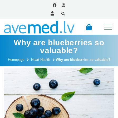
Why are blueberries so
valuable?
Homepage
Heart Health
Why are blueberries so valuable?