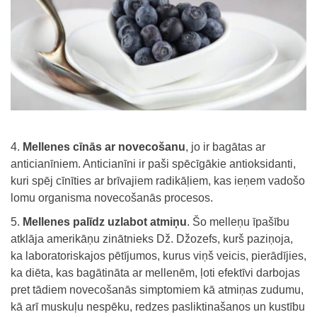
Mellenes cīnās ar novecošanu
, jo ir bagātas ar
anticianīniem. Anticianīni ir paši spēcīgākie antioksidanti,
kuri spēj cīnīties ar brīvajiem radikāļiem, kas ieņem vadošo
lomu organisma novecošanās procesos.
Mellenes palīdz uzlabot atmiņu
. Šo melleņu īpašību
atklāja amerikāņu zinātnieks Dž. Džozefs, kurš paziņoja,
ka laboratoriskajos pētījumos, kurus viņš veicis, pierādījies,
ka diēta, kas bagātināta ar mellenēm, ļoti efektīvi darbojas
pret tādiem novecošanās simptomiem kā atmiņas zudumu,
kā arī muskuļu nespēku, redzes pasliktinašanos un kustību