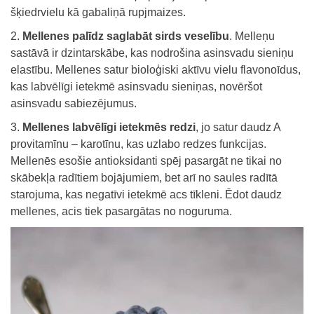
šķiedrvielu kā gabaliņā rupjmaizes.
Mellenes palīdz saglabāt sirds veselību
. Melleņu
sastāvā ir dzintarskābe, kas nodrošina asinsvadu sieniņu
elastību. Mellenes satur bioloģiski aktīvu vielu flavonoīdus,
kas labvēlīgi ietekmē asinsvadu sieniņas, novēršot
asinsvadu sabiezējumus.
Mellenes labvēlīgi ietekmēs redzi
, jo satur daudz A
provitamīnu – karotīnu, kas uzlabo redzes funkcijas.
Mellenēs esošie antioksidanti spēj pasargāt ne tikai no
skābekļa radītiem bojājumiem, bet arī no saules radītā
starojuma, kas negatīvi ietekmē acs tīkleni. Ēdot daudz
mellenes, acis tiek pasargātas no noguruma.