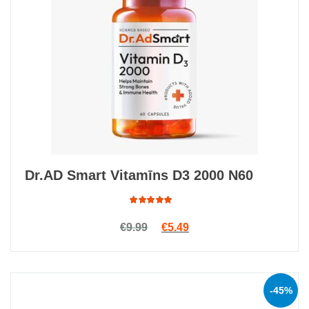
Dr.AD Smart Vitamīns D3 2000 N60
Rated
Original price was: €9.99.
Current price is: €5.49.
€
9.99
€
5.49
5.00
out
of 5
-45%