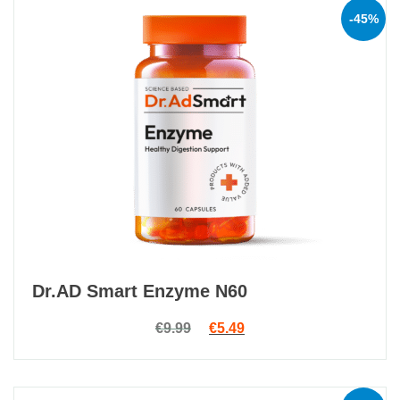
-45%
Dr.AD Smart Enzyme N60
Original price was: €9.99.
Current price is: €5.49.
€
9.99
€
5.49