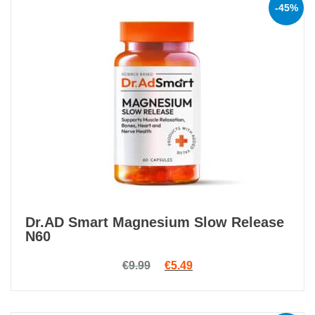
-45%
Dr.AD Smart Magnesium Slow Release
N60
Original price was: €9.99.
Current price is: €5.49.
€
9.99
€
5.49