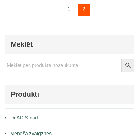
←
1
2
Meklēt
Produkti
Dr.AD Smart
Mēneša zvaigznes!