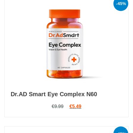
-45%
Dr.AD Smart Eye Complex N60
Original price was: €9.99.
Current price is: €5.49.
€
9.99
€
5.49