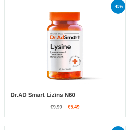
-45%
Dr.AD Smart Lizīns N60
Original price was: €9.99.
Current price is: €5.49.
€
9.99
€
5.49