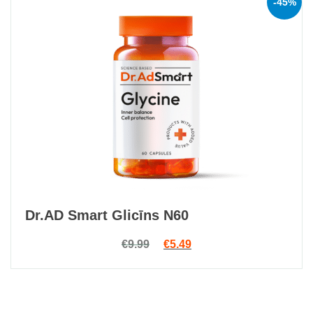
-45%
Dr.AD Smart Glicīns N60
Original price was: €9.99.
Current price is: €5.49.
€
9.99
€
5.49