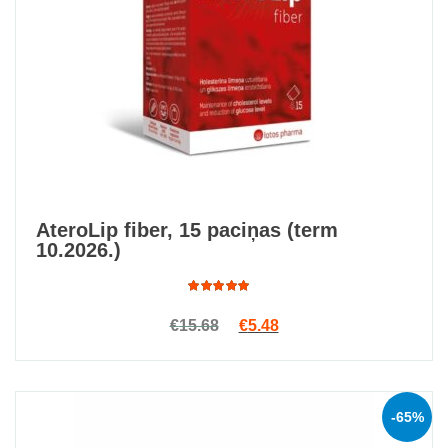
AteroLip fiber, 15 paciņas (term
10.2026.)
Rated
Original price was: €15.68.
Current price is: €5.48.
€
15.68
€
5.48
4.80
out
of 5
-65%