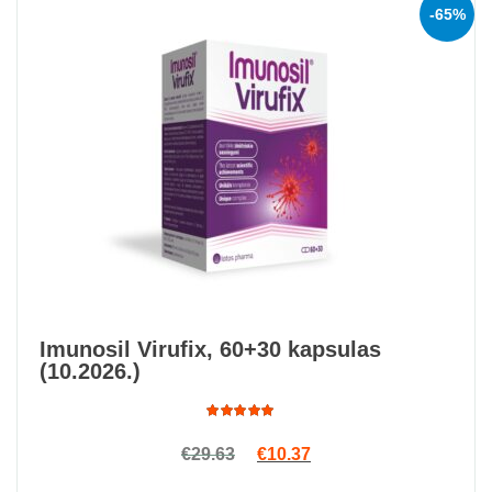
-65%
Imunosil Virufix, 60+30 kapsulas
(10.2026.)
Rated
Original price was: €29.63.
Current price is: €10.3
€
29.63
€
10.37
5.00
out
of 5