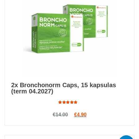
2x Bronchonorm Caps, 15 kapsulas
(term 04.2027)
Rated
Original price was: €14.00.
Current price is: €4.90.
€
14.00
€
4.90
4.85
out
of 5