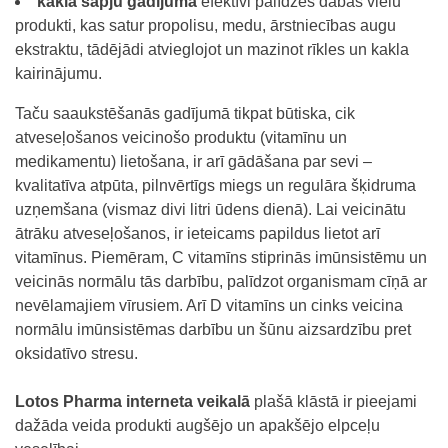
kakla sāpju gadījumā
efektīvi palīdzēs dabas vielu
produkti, kas satur propolisu, medu, ārstniecības augu
ekstraktu, tādējādi atvieglojot un mazinot rīkles un kakla
kairinājumu.
Taču saaukstēšanās gadījumā tikpat būtiska, cik
atveseļošanos veicinošo produktu (vitamīnu un
medikamentu) lietošana, ir arī gādāšana par sevi –
kvalitatīva atpūta, pilnvērtīgs miegs un regulāra šķidruma
uzņemšana (vismaz divi litri ūdens dienā). Lai veicinātu
ātrāku atveseļošanos, ir ieteicams papildus lietot arī
vitamīnus. Piemēram, C vitamīns stiprinās imūnsistēmu un
veicinās normālu tās darbību, palīdzot organismam cīņā ar
nevēlamajiem vīrusiem. Arī D vitamīns un cinks veicina
normālu imūnsistēmas darbību un šūnu aizsardzību pret
oksidatīvo stresu.
Lotos Pharma interneta veikalā
plašā klāstā ir pieejami
dažāda veida produkti augšējo un apakšējo elpceļu