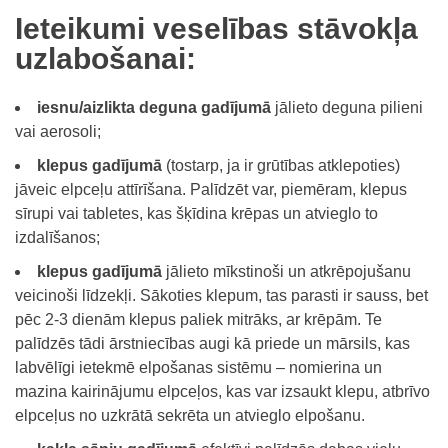
Ieteikumi veselības stāvokļa
uzlabošanai:
iesnu/aizlikta deguna gadījumā
jālieto deguna pilieni
vai aerosoli;
klepus gadījumā
(tostarp, ja ir grūtības atklepoties)
jāveic elpceļu attīrīšana. Palīdzēt var, piemēram, klepus
sīrupi vai tabletes, kas šķīdina krēpas un atvieglo to
izdalīšanos;
klepus gadījumā
jālieto mīkstinoši un atkrēpojušanu
veicinoši līdzekļi. Sākoties klepum, tas parasti ir sauss, bet
pēc 2-3 dienām klepus paliek mitrāks, ar krēpām. Te
palīdzēs tādi ārstniecības augi kā priede un mārsils, kas
labvēlīgi ietekmē elpošanas sistēmu – nomierina un
mazina kairinājumu elpceļos, kas var izsaukt klepu, atbrīvo
elpceļus no uzkrātā sekrēta un atvieglo elpošanu.