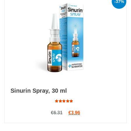
-37%
Sinurin Spray, 30 ml
Rated
Original price was: €6.31.
Current price is: €3.96.
€
6.31
€
3.96
4.88
out
of 5