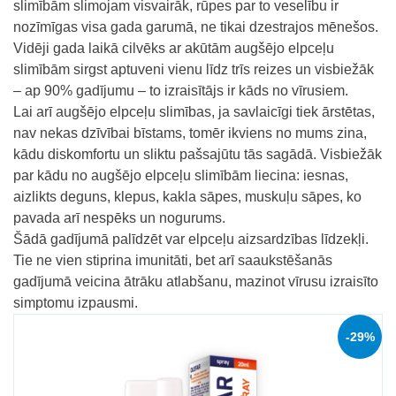
slimībām slimojam visvairāk, rūpes par to veselību ir
nozīmīgas visa gada garumā, ne tikai dzestrajos mēnešos.
Vidēji gada laikā cilvēks ar akūtām augšējo elpceļu
slimībām sirgst aptuveni vienu līdz trīs reizes un visbiežāk
– ap 90% gadījumu – to izraisītājs ir kāds no vīrusiem.
Lai arī augšējo elpceļu slimības, ja savlaicīgi tiek ārstētas,
nav nekas dzīvībai bīstams, tomēr ikviens no mums zina,
kādu diskomfortu un sliktu pašsajūtu tās sagādā. Visbiežāk
par kādu no augšējo elpceļu slimībām liecina: iesnas,
aizlikts deguns, klepus, kakla sāpes, muskuļu sāpes, ko
pavada arī nespēks un nogurums.
Šādā gadījumā palīdzēt var elpceļu aizsardzības līdzekļi.
Tie ne vien stiprina imunitāti, bet arī saaukstēšanās
gadījumā veicina ātrāku atlabšanu, mazinot vīrusu izraisīto
simptomu izpausmi.
-29%