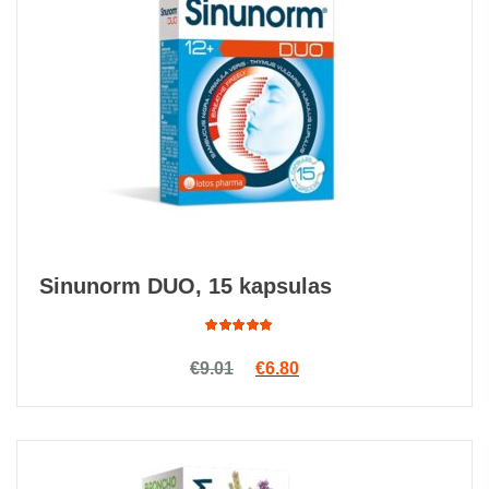
Sinunorm DUO, 15 kapsulas
Rated
Original price was: €9.01.
Current price is: €6.80.
Skatīt
€
9.01
€
6.80
4.78
out
of 5