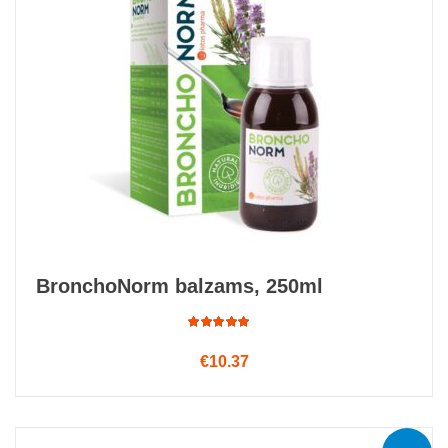
BronchoNorm balzams, 250ml
Rated
€
10.37
4.75
out
of 5