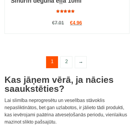
Sinurin deguna eļļa 10ml
Rated
Original price was: €7.01.
Current price is: €4.96.
€
7.01
€
4.96
4.91
out
of 5
1
2
→
Kas jāņem vērā, ja nācies
saaukstēties?
Lai slimība neprogresētu un veselības stāvoklis
nepasliktinātos, bet gan uzlabotos, ir jālieto tādi produkti,
kas ievērojami paātrina atveseļošanās periodu, vienlaikus
mazinot slikto pašsajūtu.