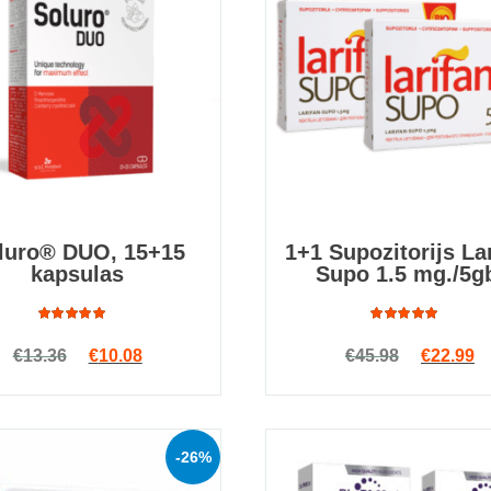
luro® DUO, 15+15
1+1 Supozitorijs La
kapsulas
Supo 1.5 mg./5g
Rated
Rated
Original price was: €13.36.
Current price is: €10.08.
Original
Cu
€
13.36
€
10.08
€
45.98
€
22.99
4.84
out
4.87
out
of 5
of 5
-26%