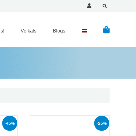
s!
Veikals
Blogs
-45%
-25%