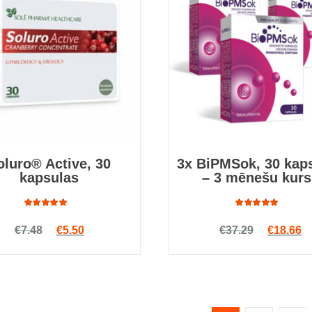
oluro® Active, 30
3x BiPMSok, 30 kap
kapsulas
– 3 mēnešu kurs
Rated
Rated
Original price was: €7.48.
Current price is: €5.50.
Original
Cu
€
7.48
€
5.50
€
37.29
€
18.66
4.70
out
4.97
out
of 5
of 5