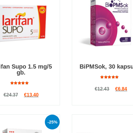
ifan Supo 1.5 mg/5
BiPMSok, 30 kapsu
gb.
Rated
Original
Cu
€
12.43
€
6.84
4.80
out
Rated
of 5
Original price was: €24.37.
Current price is: €13.40.
€
24.37
€
13.40
4.79
out
of 5
-25%