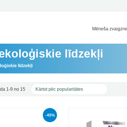
Mēneša zvaigzne
ekoloģiskie līdzekļi
oģiskie līdzekļi
Sorted by popularity
da 1-9 no 15
-45%