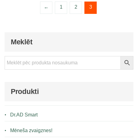
←
1
2
3
Meklēt
Produkti
Dr.AD Smart
Mēneša zvaigznes!