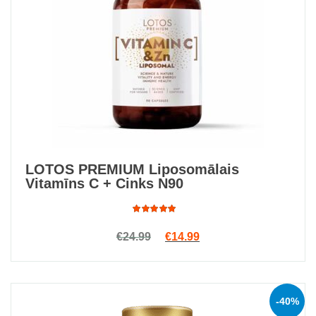
LOTOS PREMIUM Liposomālais
Vitamīns C + Cinks N90
Rated
Original price was: €24.99.
Current price is: €14.9
€
24.99
€
14.99
5.00
out
of 5
-40%