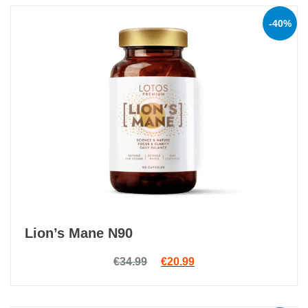
-40%
Lion’s Mane N90
Original price was: €34.99.
Current price is: €20.9
€
34.99
€
20.99