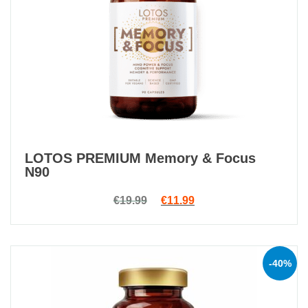
LOTOS PREMIUM Memory & Focus
N90
Original price was: €19.99.
Current price is: €11.9
€
19.99
€
11.99
-40%