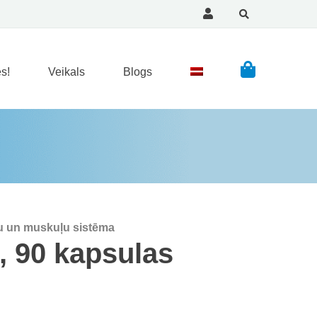
s!
Veikals
Blogs
lu un muskuļu sistēma
 90 kapsulas
s: €12.21.
e is: €7.50.