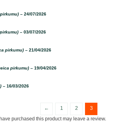
 pirkumu)
–
24/07/2026
 pirkumu)
–
03/07/2026
ca pirkumu)
–
21/04/2026
veica pirkumu)
–
19/04/2026
)
–
16/03/2026
←
1
2
3
have purchased this product may leave a review.