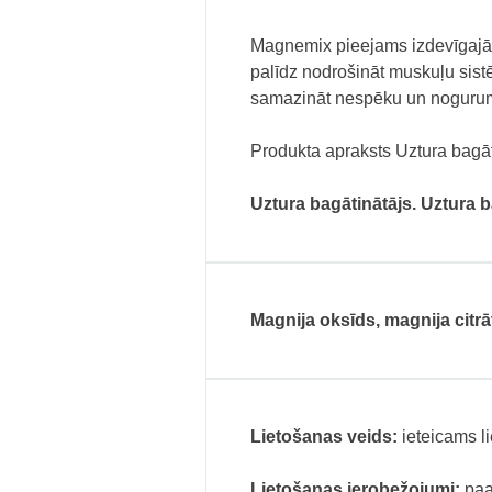
Magnemix pieejams izdevīgajā 
palīdz nodrošināt muskuļu sis
samazināt nespēku un noguru
Produkta apraksts Uztura bagāt
Uztura bagātinātājs. Uztura b
Magnija oksīds, magnija citrā
Lietošanas veids:
ieteicams li
Lietošanas ierobežojumi:
paau