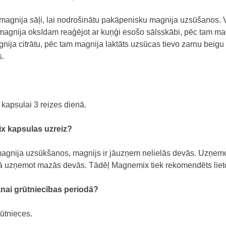
 magnija sāļi, lai nodrošinātu pakāpenisku magnija uzsūšanos.
 magnija oksīdam reaģējot ar kuņģi esošo sālsskābi, pēc tam ma
ija citrātu, pēc tam magnija laktāts uzsūcas tievo zarnu beigu 
s.
 kapsulai 3 reizes dienā.
ix kapsulas uzreiz?
magnija uzsūkšanos, magnijs ir jāuzņem nelielās devās. Uzņemo
 uzņemot mazās devās. Tādēļ Magnemix tiek rekomendēts lietot
anai grūtniecības periodā?
rūtnieces.