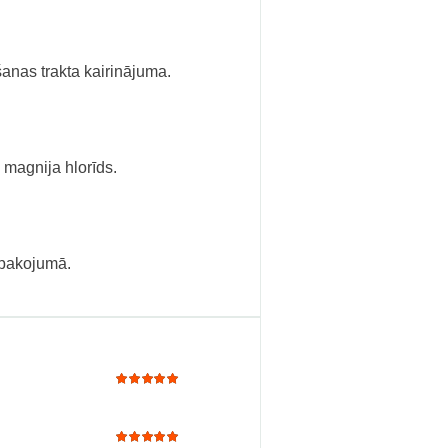
šanas trakta kairinājuma.
 magnija hlorīds.
epakojumā.
Rated
5
out of 5