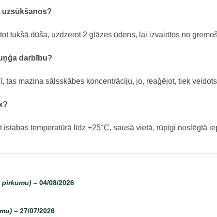
x uzsūkšanos?
ot tukšā dūša, uzdzerot 2 glāzes ūdens, lai izvairītos no gremo
kuņģa darbību?
tas mazina sālsskābes koncentrāciju, jo, reaģējot, tiek veidots
x?
 istabas temperatūrā līdz +25°C, sausā vietā, rūpīgi noslēgtā i
a pirkumu)
–
04/08/2026
umu)
–
27/07/2026