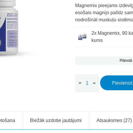
Magnemix pieejams izdevīg
esošais magnijs palīdz sa
nodrošināt muskuļu sistēm
2x Magnemix, 90 k
kurss
Plānotā
Magnemix, 90 kapsulas qua
Pievieno
etošana
Biežāk uzdotie jautājumi
Atsauksmes (27)