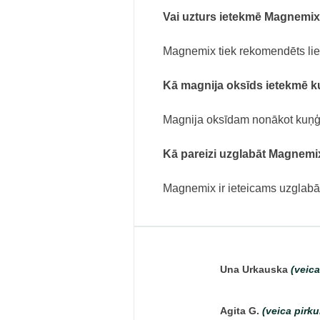
Vai uzturs ietekmē Magnemi
Magnemix tiek rekomendēts liet
Kā magnija oksīds ietekmē 
Magnija oksīdam nonākot kuņģī, 
Kā pareizi uzglabāt Magnemi
Magnemix ir ieteicams uzglabāt
Una Urkauska
(veic
Agita G.
(veica pirk