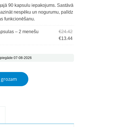
ajā 90 kapsulu iepakojums. Sastāvā
mazināt nespēku un nogurumu, palīdz
as funkcionēšanu.
Original price was: €24.42.
apsulas – 2 menešu
€
24.42
Current price is: €13.44.
€
13.44
 piegāde 07-08-2026
ntity
t grozam