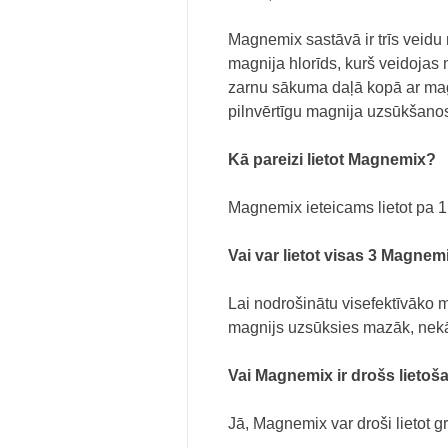
Magnemix sastāvā ir trīs veidu
magnija hlorīds, kurš veidojas
zarnu sākuma daļā kopā ar magn
pilnvērtīgu magnija uzsūkšano
Kā pareizi lietot Magnemix?
Magnemix ieteicams lietot pa 1
Vai var lietot visas 3 Magnem
Lai nodrošinātu visefektīvāko 
magnijs uzsūksies mazāk, nekā
Vai Magnemix ir drošs lietoš
Jā, Magnemix var droši lietot g