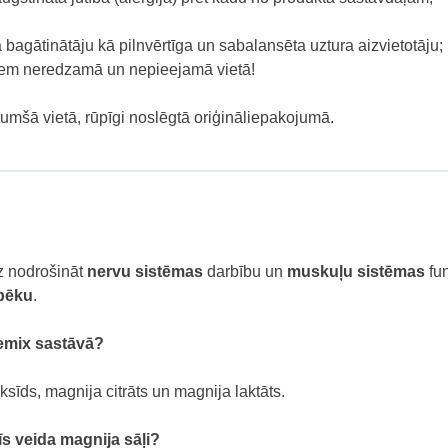
bagātinātāju kā pilnvērtīga un sabalansēta uztura aizvietotāju;
iem neredzamā un nepieejamā vietā!
tumšā vietā, rūpīgi noslēgtā oriģināliepakojumā.
?
z nodrošināt
nervu sistēmas
darbību un
muskuļu sistēmas
fun
pēku
.
nemix sastāvā?
sīds, magnija citrāts un magnija laktāts.
īs veida magnija sāļi?