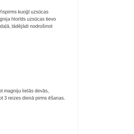
 Vispirms kuņģī uzsūcas
gnija hlorīds uzsūcas tievo
daļā, tādējādi nodrošinot
t magniju lielās devās,
 3 reizes dienā pirms ēšanas.