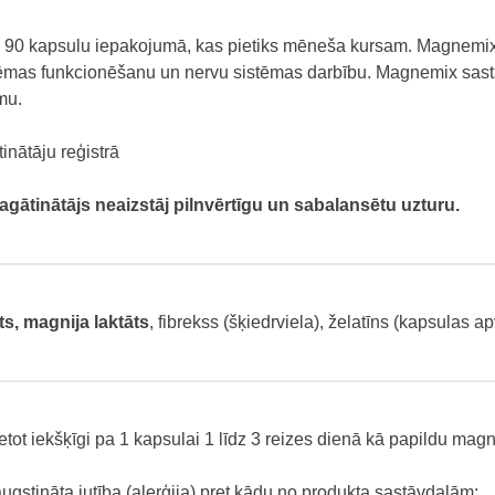
90 kapsulu iepakojumā, kas pietiks mēneša kursam. Magnemix s
tēmas funkcionēšanu un nervu sistēmas darbību. Magnemix sast
mu.
inātāju reģistrā
agātinātājs neaizstāj pilnvērtīgu un sabalansētu uzturu.
ts, magnija laktāts
, fibrekss (šķiedrviela), želatīns (kapsulas ap
etot iekšķīgi pa 1 kapsulai 1 līdz 3 reizes dienā kā papildu magn
gstināta jutība (alerģija) pret kādu no produkta sastāvdaļām;