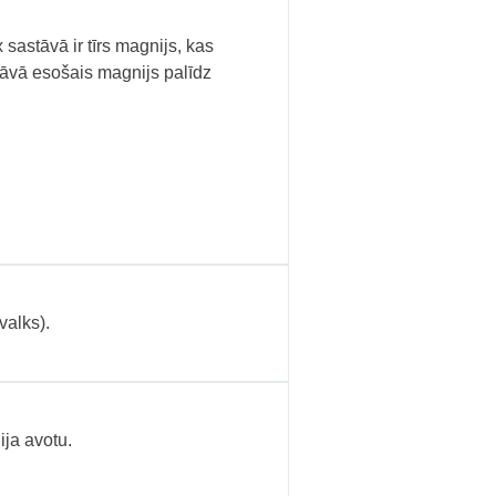
astāvā ir tīrs magnijs, kas
āvā esošais magnijs palīdz
valks).
ija avotu.