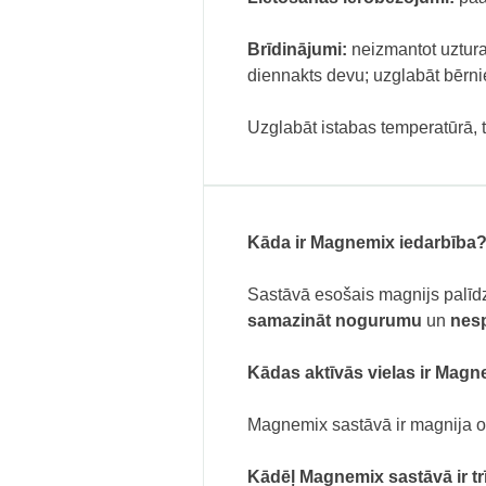
Brīdinājumi:
neizmantot uztura 
diennakts devu; uzglabāt bērn
Uzglabāt istabas temperatūrā, 
Kāda ir Magnemix iedarbība
Sastāvā esošais magnijs palīd
samazināt nogurumu
un
nes
Kādas aktīvās vielas ir Mag
Magnemix sastāvā ir magnija ok
Kādēļ Magnemix sastāvā ir tr