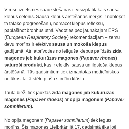
Vīrusu izcelsmes saaukstēšanās ir visizplatītākais sausa
klepus cēlonis. Sausa klepus ārstēšanas mērķis ir nobloķēt
tā tālāko progresēšanu, nomācot klepus refleksu,
paplašinot bronhus utml. Vadoties pēc jaunākajām ERS
(
European Respir
atory Society
) rekomendācijām – zemu
devu morfīns ir efektīvs
sausa un mokoša klepus
gadījumā. Ātri atbrīvoties no ieilguša klepus palīdzēs
zīda
magones jeb kukurūzas magones
(Papaver rhoea
s)
saturoši produkti
, kas ir efektīvi sausa un ilgstoša klepus
ārstēšanā. Tās gadsimtiem tiek izmantotas medicīniskos
nolūkos, lai ārstētu plašu slimību klāstu.
Tautā bieži tiek jauktas
zīda magones jeb kukurūzas
magones (
Papaver rhoeas
)
ar
opija magonēm (
Papaver
somniferum
).
No opija magonēm (
Papaver somniferum
) tiek iegūts
morfīns. Šīs magones Lielbritānijā 17. gadsimtā tika ļoti