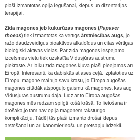
plaši izmantotas opija iegūšanai, klepus un dizentērijas
terapijai.
Zīda magones jeb kukurūzas magones (
Papaver
rhoeas
)
tiek izmantotas kā vērtīgs
ārstniecības augs,
jo
ražo daudzveidīgus bioaktīvos alkaloīdus un citas vērtīgas
bioloģiski aktīvas vielas. Par zīda magones iespējamo
izcelsmes vietu tiek uzskatīta Vidusjūras austrumu
piekraste. Ar laiku zīda magones kļuva plaši pieejamas arī
Eiropā. Interesanti, ka dabiskās atlases ceļā, izplatoties uz
Eiropu, magone mainīja savu krāsu, jo Eiropā augošas
magones citādāk atspoguļo gaismu kā magones, kas aug
Vidusjūras austrumu daļā. Līdz ar to Eiropā augošās
magones mēs redzam spilgti košā krāsā. To lietošana ir
drošāka,jo tām nav opija magonēm raksturīgo
komplikāciju. Tādēļ tās plaši izmanto drošai klepus
ārstēšanai un arī kānomierinošu un pretsāpju līdzekli.