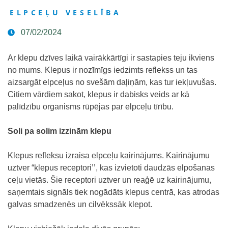
ELPCEĻU VESELĪBA
07/02/2024
Ar klepu dzīves laikā vairākkārtīgi ir sastapies teju ikviens
no mums. Klepus ir nozīmīgs iedzimts reflekss un tas
aizsargāt elpceļus no svešām daļiņām, kas tur iekļuvušas.
Citiem vārdiem sakot, klepus ir dabisks veids ar kā
palīdzību organisms rūpējas par elpceļu tīrību.
Soli pa solim izzinām klepu
Klepus refleksu izraisa elpceļu kairinājums. Kairinājumu
uztver “klepus receptori’’, kas izvietoti daudzās elpošanas
ceļu vietās. Šie receptori uztver un reaģē uz kairinājumu,
saņemtais signāls tiek nogādāts klepus centrā, kas atrodas
galvas smadzenēs un cilvēkssāk klepot.