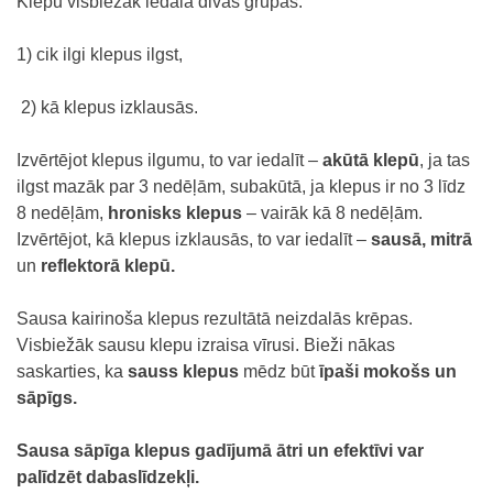
Klepu visbiežāk iedala divās grupās:
1) cik ilgi klepus ilgst,
2) kā klepus izklausās.
Izvērtējot klepus ilgumu, to var iedalīt –
akūtā klepū
, ja tas
ilgst mazāk par 3 nedēļām, subakūtā, ja klepus ir no 3 līdz
8 nedēļām,
hronisks klepus
– vairāk kā 8 nedēļām.
Izvērtējot, kā klepus izklausās, to var iedalīt –
sausā, mitrā
un
reflektorā klepū.
Sausa kairinoša klepus rezultātā neizdalās krēpas.
Visbiežāk sausu klepu izraisa vīrusi. Bieži nākas
saskarties, ka
sauss klepus
mēdz būt
īpaši mokošs un
sāpīgs.
Sausa sāpīga klepus gadījumā ātri un efektīvi var
palīdzēt dabas
līdzekļi.