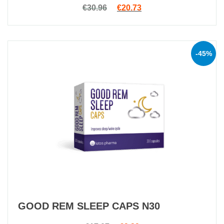
Rated
Original price was: €30.96.
Current price is: €20.7
€
30.96
€
20.73
4.94
out
of 5
-45%
GOOD REM SLEEP CAPS N30