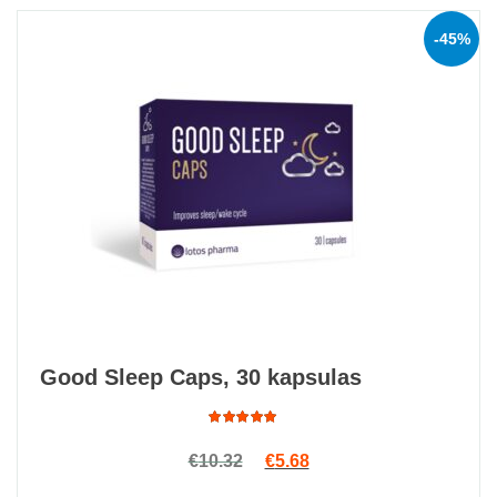
-45%
Good Sleep Caps, 30 kapsulas
Rated
Original price was: €10.32.
Current price is: €5.68.
€
10.32
€
5.68
4.69
out
of 5