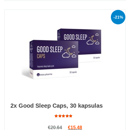
-21%
2x Good Sleep Caps, 30 kapsulas
Rated
Original price was: €20.64.
Current price is: €15.4
€
20.64
€
15.48
4.82
out