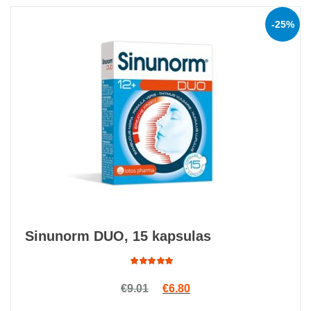
-25%
Sinunorm DUO, 15 kapsulas
Rated
Original price was: €9.01.
Current price is: €6.80.
€
9.01
€
6.80
4.78
out
of 5