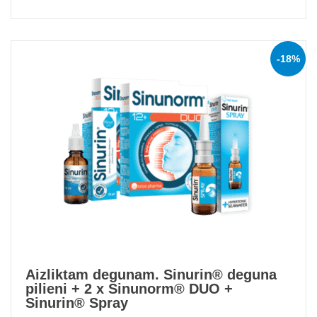
of 5
-18%
Aizliktam degunam. Sinurin® deguna
pilieni + 2 x Sinunorm® DUO +
Sinurin® Spray