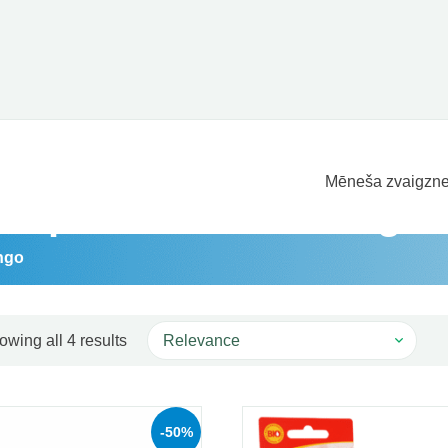
Mēneša zvaigzne
ti priekš: larifan ungo
ungo
Sorted by popularity
owing all 4 results
-50%