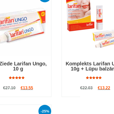
Ziede Larifan Ungo,
Komplekts Larifan 
10 g
10g + Lūpu balz
Rated
Rated
Original price was: €27.10.
Current price is: €13.55.
Original
Cu
€
27.10
€
13.55
€
22.03
€
13.22
5.00
out
5.00
out
of 5
of 5
-25%