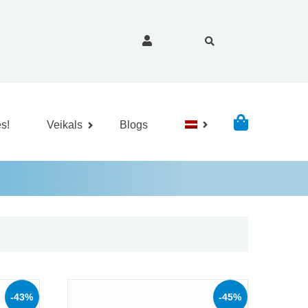
s!
Veikals
Blogs
-43%
-45%