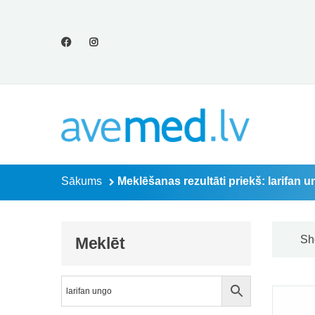
Meklēšanas rezultā
Sākums
Meklēšanas rezultāti priekš: larifan 
Sh
Meklēt