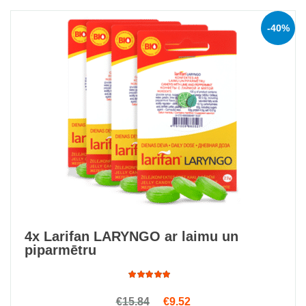
-40%
4x Larifan LARYNGO ar laimu un
piparmētru
Rated
Original price was: €15.84.
Current price is: €9.52.
€
15.84
€
9.52
4.94
out