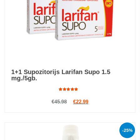
1+1 Supozitorijs Larifan Supo 1.5
mg./5gb.
Rated
Original price was: €45.98.
Current price is: €22.9
Skatīt
€
45.98
€
22.99
4.87
out
of 5
-25%