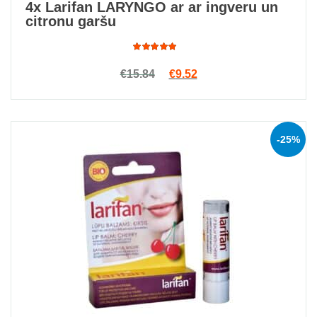
4x Larifan LARYNGO ar ar ingveru un
citronu garšu
Rated
Original price was: €15.84.
Current price is: €9.52.
€
15.84
€
9.52
4.93
out
of 5
-25%