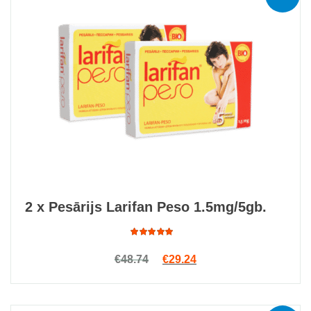
2 x Pesārijs Larifan Peso 1.5mg/5gb.
Rated
Original price was: €48.74.
Current price is: €29.2
€
48.74
€
29.24
4.97
out
of 5