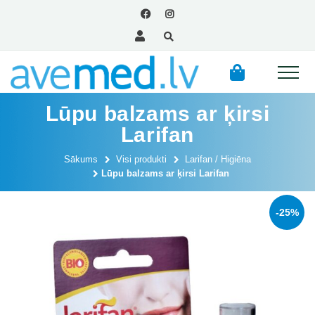
Lūpu balzams ar ķirsi
Larifan
Sākums
Visi produkti
Larifan / Higiēna
Lūpu balzams ar ķirsi Larifan
-25%