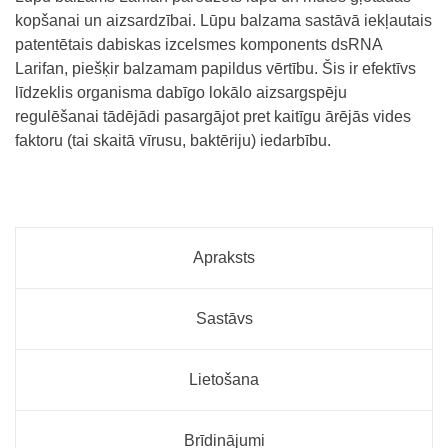
kopšanai un aizsardzībai. Lūpu balzama sastāvā iekļautais
patentētais dabiskas izcelsmes komponents dsRNA
Larifan, piešķir balzamam papildus vērtību. Šis ir efektīvs
līdzeklis organisma dabīgo lokālo aizsargspēju
regulēšanai tādējādi pasargājot pret kaitīgu ārējās vides
faktoru (tai skaitā vīrusu, baktēriju) iedarbību.
Apraksts
Sastāvs
Lietošana
Brīdinājumi