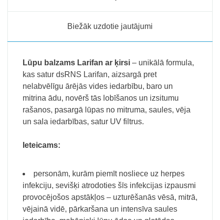
Biežāk uzdotie jautājumi
Lūpu balzams Larifan ar ķirsi
– unikālā formula,
kas satur dsRNS
Larifan
, aizsargā pret
nelabvēlīgu ārējās vides iedarbību, baro un
mitrina ādu, novērš tās lobīšanos un izsitumu
rašanos, pasargā lūpas no mitruma, saules, vēja
un sala iedarbības, satur UV filtrus.
Ieteicams:
personām, kurām piemīt nosliece uz herpes
infekciju, sevišķi atrodoties šīs infekcijas izpausmi
provocējošos apstākļos – uzturēšanās vēsā, mitrā,
vējainā vidē, pārkaršana un intensīva saules