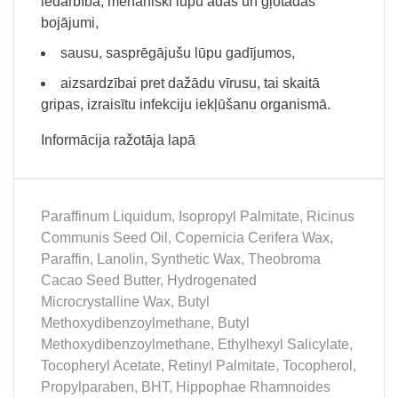
iedarbība, mehāniski lūpu ādas un gļotādas
bojājumi,
sausu, sasprēgājušu lūpu gadījumos,
aizsardzībai pret dažādu vīrusu, tai skaitā
gripas, izraisītu infekciju iekļūšanu organismā.
Informācija ražotāja lapā
Paraffinum Liquidum, Isopropyl Palmitate, Ricinus
Communis Seed Oil, Copernicia Cerifera Wax,
Paraffin, Lanolin, Synthetic Wax, Theobroma
Cacao Seed Butter, Hydrogenated
Microcrystalline Wax, Butyl
Methoxydibenzoylmethane, Butyl
Methoxydibenzoylmethane, Ethylhexyl Salicylate,
Tocopheryl Acetate, Retinyl Palmitate, Tocopherol,
Propylparaben, BHT, Hippophae Rhamnoides