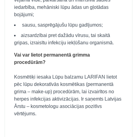
iedarbība, mehāniski lūpu ādas un gļotādas
bojājumi;
sausu, sasprēgājušu lūpu gadījumos;
aizsardzībai pret dažādu vīrusu, tai skaitā
gripas, izraisītu infekciju iekļūšanu organismā.
Vai var lietot permanentā grimma
procedūrām?
Kosmētiķi iesaka Lūpu balzamu LARIFAN lietot
pēc lūpu dekoratīvās kosmētikas (permanentā
grima – make-up) procedūrām, lai izvairītos no
herpes infekcijas aktivizācijas. Ir saņemts Latvijas
Ārstu – kosmetologu asociācijas pozitīvs
vērtējums.