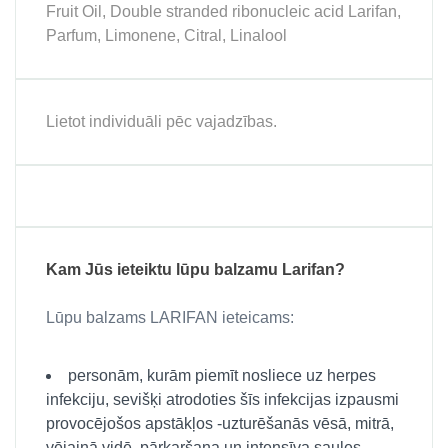
Fruit Oil, Double stranded ribonucleic acid Larifan,
Parfum, Limonene, Citral, Linalool
Lietot individuāli pēc vajadzības.
Kam Jūs ieteiktu lūpu balzamu Larifan?
Lūpu balzams LARIFAN ieteicams:
personām, kurām piemīt nosliece uz herpes
infekciju, sevišķi atrodoties šīs infekcijas izpausmi
provocējošos apstākļos -uzturēšanās vēsā, mitrā,
vējainā vidē, pārkaršana un intensīva saules