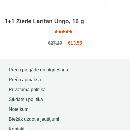
1+1 Ziede Larifan Ungo, 10 g
Rated
Original price was: €27.10.
Current price is: €13.5
€
27.10
€
13.55
5.00
out
of 5
Preču piegāde un atgriešana
Preču apmaksa
Privātuma politika
Sīkdatņu politika
Noteikumi
Biežāk uzdotie jautājumi
Kontakti