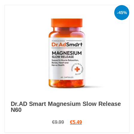
-45%
Dr.AD Smart Magnesium Slow Release
N60
Original price was: €9.99.
Current price is: €5.49.
€
9.99
€
5.49