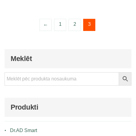
←
1
2
3
Meklēt
Produkti
Dr.AD Smart