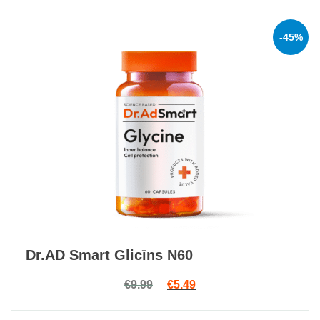
-45%
Dr.AD Smart Glicīns N60
Original price was: €9.99.
Current price is: €5.49.
€
9.99
€
5.49