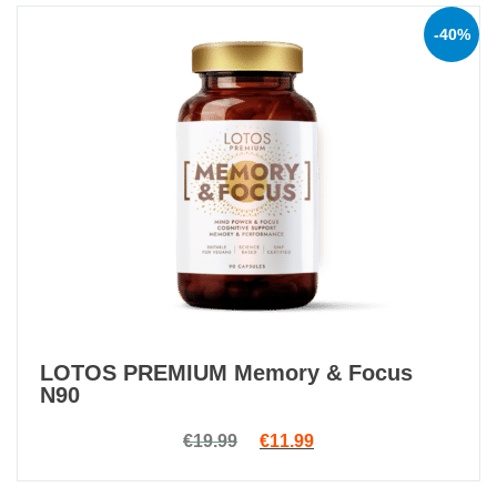
-40%
LOTOS PREMIUM Memory & Focus
N90
Original price was: €19.99.
Current price is: €11.9
€
19.99
€
11.99