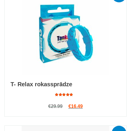
T- Relax rokassprādze
Rated
Original price was: €29.99.
Current price is: €16.4
€
29.99
€
16.49
5.00
out
of 5