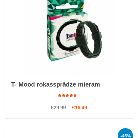
T- Mood rokassprādze mieram
Rated
Original price was: €29.99.
Current price is: €16.4
€
29.99
€
16.49
4.75
out
of 5
-45%