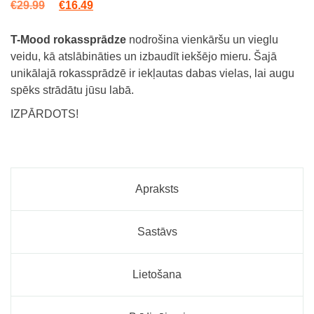
Original price was: €29.99.
Current price is: €16.49.
€
29.99
€
16.49
T-Mood rokassprādze
nodrošina vienkāršu un vieglu
veidu, kā atslābināties un izbaudīt iekšējo mieru. Šajā
unikālajā rokassprādzē ir iekļautas dabas vielas, lai augu
spēks strādātu jūsu labā.
IZPĀRDOTS!
Apraksts
Sastāvs
Lietošana