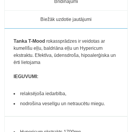
Brīdinājumi
Biežāk uzdotie jautājumi
Tanka T-Mood
rokassprādzes ir veidotas ar
kumelīšu eļļu, baldriāna eļļu un Hypericum
ekstraktu. Efektīva, ūdensdroša, hipoalerģiska un
ērti lietojama
IEGUVUMI:
relaksējoša iedarbība,
nodrošina veselīgu un netraucētu miegu.
Hypericum ekstrakts 1700mg