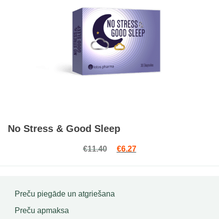
No Stress & Good Sleep
Original price was: €11.40.
Current price is: €6.27.
€
11.40
€
6.27
Preču piegāde un atgriešana
Preču apmaksa