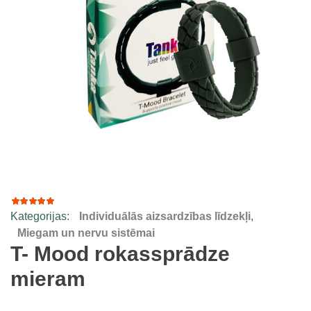
Kategorijas:
Individuālās aizsardzības līdzekļi
,
4
Rated
4.75
out
Miegam un nervu sistēmai
of 5
T- Mood rokassprādze
based
on
mieram
customer
ratings