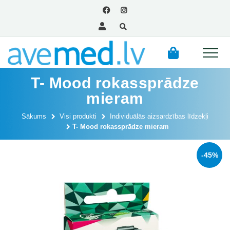
T- Mood rokassprādze
mieram
Sākums
Visi produkti
Individuālās aizsardzības līdzekļi
T- Mood rokassprādze mieram
-45%