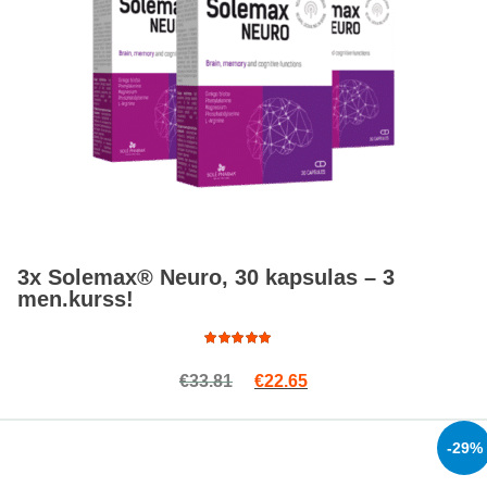
3x Solemax® Neuro, 30 kapsulas – 3
men.kurss!
Rated
Original price was: €33.81.
Current price is: €22.6
€
33.81
€
22.65
5.00
out
of 5
-29%