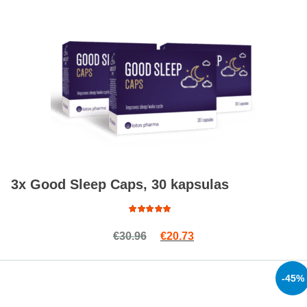
3x Good Sleep Caps, 30 kapsulas
Rated
Original price was: €30.96.
Current price is: €20.7
€
30.96
€
20.73
4.94
out
of 5
-45%