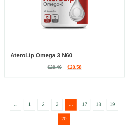
AteroLip Omega 3 N60
Original price was: €29.40.
Current price is: €20.5
€
29.40
€
20.58
←
1
2
3
…
17
18
19
20