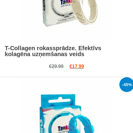
T-Collagen rokassprādze. Efektīvs
kolagēna uzņemšanas veids
Skatīt
Original price was: €29.99.
Current price is: €17.9
€
29.99
€
17.99
-45%