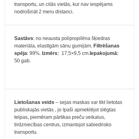
transportu, un citās vietās, kur nav iespējams
nodrošināt 2 meru distanci.
Sastāvs
: no neausta polipropilēna šķiedras
materiāla, elastīgām sānu gumijām.
Filtrēšanas
spēja
: 99%.
Izmērs:
17,5×9,5 cm.
Iepakojumā:
50 gab.
Lietošanas veids
– sejas maskas var tikt lietotas
publiskajās vietās , jo īpaši apmeklējot slēgtas
telpas, piemēram pārtikas preču veikalus,
tirdzniecības centrus, izmantojot sabiedrisko
transportu.