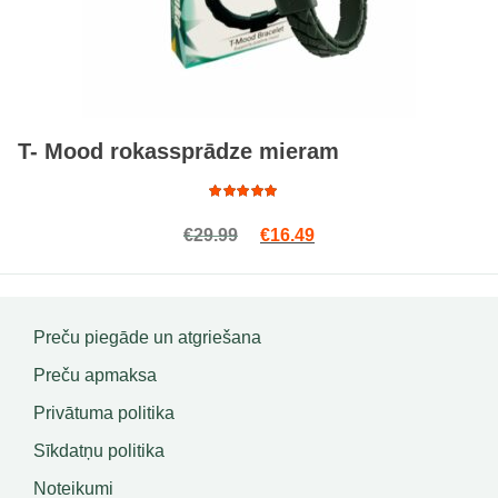
T- Mood rokassprādze mieram
Rated
Original price was: €29.99.
Current price is: €16.4
€
29.99
€
16.49
4.75
out
of 5
Preču piegāde un atgriešana
Preču apmaksa
Privātuma politika
Sīkdatņu politika
Noteikumi