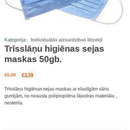
Kategorija:
Individuālās aizsardzības līdzekļi
Trīsslāņu higiēnas sejas
maskas 50gb.
Original price was: €5.99.
Current price is: €3.59.
€
5.99
€
3.59
Trīsslāņu higiēnas sejas maskas ar elastīgām sānu
gumijām, no neausta polipropilēna šķiedras materiāla ,
nesterila.