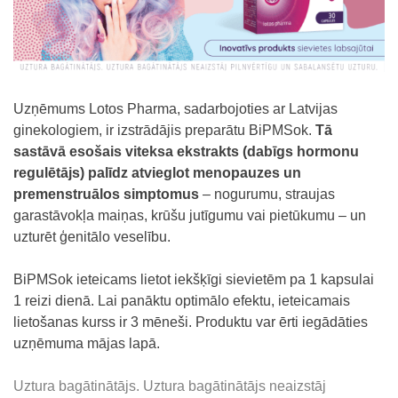
Uzņēmums
Lotos Pharma
,
sadarbojoties ar Latvijas
ginekologiem,
ir
izstrādājis
preparātu
BiPMSok.
Tā
sastāvā esošais viteksa ekstrakts (dabīgs hormonu
regulētājs)
palīdz atvieglot menopauzes un
premenstruālos
simptomus
– nogurumu, straujas
garastāvokļa maiņas, krūšu jutīgumu vai pietūkumu – un
uzturēt ģenitālo veselību.
BiPMSok
ieteicams lietot iekšķīgi sievietēm pa 1 kapsulai
1 reizi dienā. Lai panāktu optimālo efektu, ieteicamais
lietošanas kurss ir 3 mēneši. Produktu var ērti iegādāties
uzņēmuma mājas lapā.
Uztura bagātinātājs. Uztura bagātinātājs neaizstāj