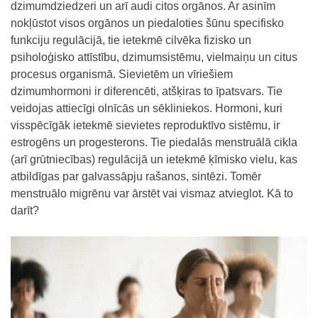
dzimumdziedzeri un arī audi citos orgānos. Ar asinīm
nokļūstot visos orgānos un piedaloties šūnu specifisko
funkciju regulācijā, tie
ietekmē cilvēka
fizisko un
psiholoģisko attīstību, dzimumsistēmu, vielmaiņu un citus
procesus
organismā
.
Sievietēm un vīriešiem
dzimumhormoni ir diferencēti, atšķiras to īpatsvars.
Tie
veidojas attiecīgi olnīcās un sēkliniekos.
Hormoni, kuri
visspēcīgāk ietekmē sievietes reproduktīvo sistēmu, ir
estrogēns un progesterons.
Tie piedalās menstruālā cikla
(arī grūtniecības) regulācijā un ietekmē ķīmisko vielu, kas
atbildīgas par galvassāpju rašanos, sintēzi. Tomēr
menstruālo migrēnu var ārstēt vai vismaz atvieglot. Kā to
darīt?