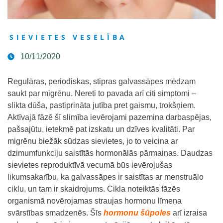
SIEVIETES VESELĪBA
10/11/2020
Regulāras, periodiskas, stipras galvassāpes mēdzam
saukt par migrēnu. Nereti to pavada arī citi simptomi –
slikta dūša, pastiprināta jutība pret gaismu, trokšņiem.
Aktīvajā fāzē šī slimība ievērojami pazemina darbaspējas,
pašsajūtu, ietekmē pat izskatu un dzīves kvalitāti. Par
migrēnu biežāk sūdzas sievietes, jo to veicina ar
dzimumfunkciju saistītās hormonālās pārmaiņas. Daudzas
sievietes reproduktīvā vecumā būs ievērojušas
likumsakarību, ka galvassāpes ir saistītas ar menstruālo
ciklu, un tam ir skaidrojums. Cikla noteiktās fāzēs
organismā novērojamas straujas hormonu līmeņa
svārstības smadzenēs. Šīs
hormonu šūpoles
arī izraisa