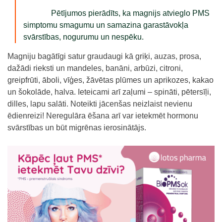
Pētījumos pierādīts, ka magnijs atvieglo PMS
simptomu smagumu un samazina garastāvokļa
svārstības, nogurumu un nespēku.
Magniju bagātīgi satur graudaugi kā
griķi, auzas, prosa,
dažādi
rieksti un mandeles, banāni,
arbūzi,
citroni,
greipfrūti, āboli,
vīģes, žāvētas plūmes un aprikozes, kakao
un
šokolāde,
halva. Ieteicami arī zaļumi – spināti, pētersīļi,
dilles, lapu salāti. Noteikti jācenšas neizlaist nevienu
ēdienreizi! Neregulāra ēšana arī var ietekmēt hormonu
svārstības un būt migrēnas ierosinātājs.