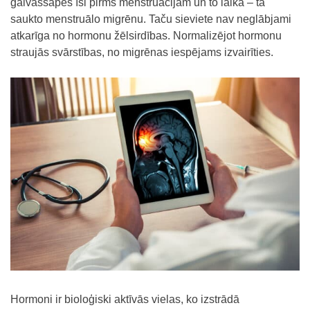
galvassāpes īsi pirms menstruācijām un to laikā – tā
saukto menstruālo migrēnu. Taču sieviete nav neglābjami
atkarīga no hormonu žēlsirdības. Normalizējot hormonu
straujās svārstības, no migrēnas iespējams izvairīties.
Hormoni ir bioloģiski aktīvās vielas, ko izstrādā