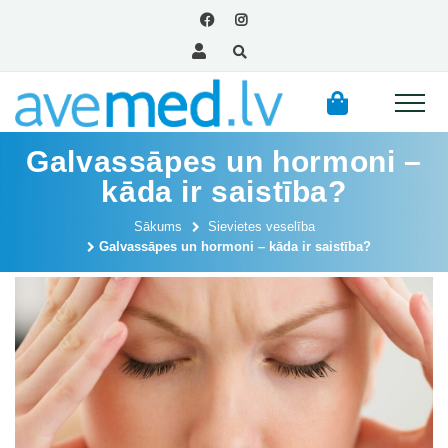
Galvassāpes un hormoni –
kāda ir saistība?
Sākums
Sievietes veselība
Galvassāpes un hormoni – kāda ir saistība?