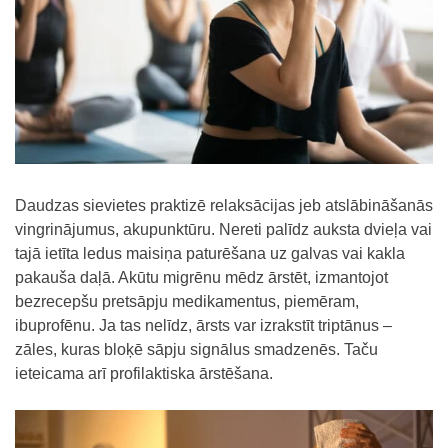
Daudzas sievietes praktizē relaksācij
as jeb atslābināšanās
vingrinājumus, akupunktūru. Nereti palīdz auksta dvieļa vai
tajā ietīta ledus maisiņa paturēšana uz galvas vai kakla
pakauša daļā. Akūtu migrēnu mēdz ārstēt, izmantojot
bezrecepšu pretsāpju medikamentus, piemēram,
ibuprofēnu. Ja tas nelīdz, ārsts var izrakstīt triptānus –
zāles, kuras bloķē sāpju signālus smadzenēs. Taču
ieteicama arī profilaktiska ārstēšana.