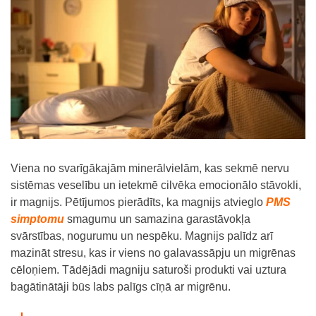
Viena no svarīgākajām minerālvielām, kas sekmē nervu
sistēmas veselību un ietekmē cilvēka emocionālo stāvokli,
ir magnijs. Pētījumos pierādīts, ka magnijs atvieglo
PMS
simptomu
smagumu un samazina garastāvokļa
svārstības, nogurumu un nespēku.
Magnijs palīdz arī
mazināt stresu, kas ir viens no galavassāpju un migrēnas
cēloņiem.
Tādējādi magniju saturoši produkti vai uztura
bagātinātāji būs labs palīgs cīņā ar migrēnu.