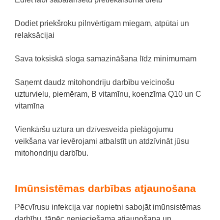
Dodiet priekšroku pilnvērtīgam miegam, atpūtai un
relaksācijai
Sava toksiskā sloga samazināšana līdz minimumam
Saņemt daudz mitohondriju darbību veicinošu
uzturvielu, piemēram, B vitamīnu, koenzīma Q10 un C
vitamīna
Vienkāršu uztura un dzīvesveida pielāgojumu
veikšana var ievērojami atbalstīt un atdzīvināt jūsu
mitohondriju darbību.
Imūnsistēmas darbības atjaunošana
Pēcvīrusu infekcija var nopietni sabojāt imūnsistēmas
darbību, tāpēc nepieciešama atjaunošana un