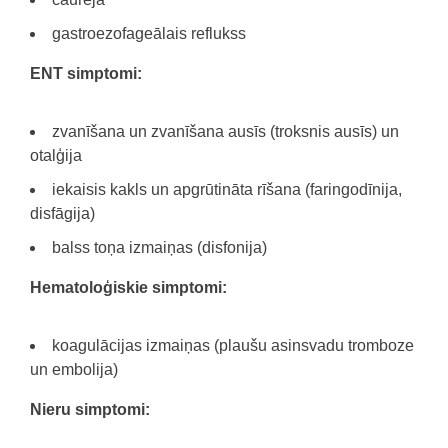
gastroezofageālais reflukss
ENT simptomi:
zvanīšana un zvanīšana ausīs (troksnis ausīs) un
otalģija
iekaisis kakls un apgrūtināta rīšana (faringodīnija,
disfāgija)
balss toņa izmaiņas (disfonija)
Hematoloģiskie simptomi:
koagulācijas izmaiņas (plaušu asinsvadu tromboze
un embolija)
Nieru simptomi: