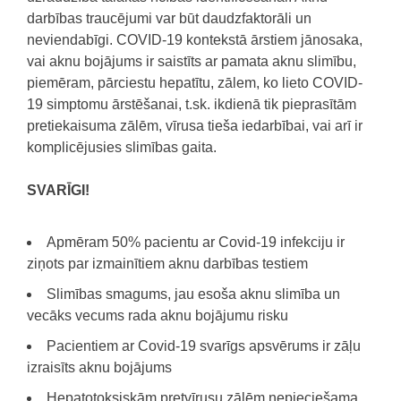
darbības traucējumi var būt daudzfaktorāli un
neviendabīgi
.
COVID-19 kontekstā ārstiem jānosaka,
vai aknu bojājums ir saistīts ar
pamata aknu slimību,
piemēram, pārciestu hepatītu, zālem, ko lieto COVID-
19 simptomu ārstēšanai, t.sk. ikdienā tik pieprasītām
pretiekaisuma zālēm, vīrusa tieša iedarbībai, vai arī ir
komplicējusies
slimības gaita.
SVARĪGI!
Apmēram 50% pacientu ar Covid-19 infekciju ir
ziņots par izmainītiem aknu darbības testiem
Slimības smagums, jau esoša aknu slimība un
vecāks vecums rada aknu bojājumu risku
Pacientiem ar Covid-19 svarīgs apsvērums ir zāļu
izraisīts aknu bojājums
Hepatotoksiskām pretvīrusu zālēm nepieciešama