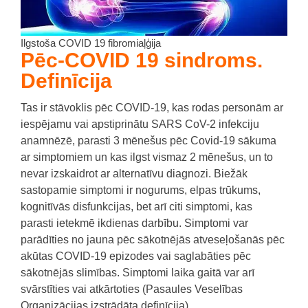
Ilgstoša COVID 19 fibromiaļģija
Pēc-COVID 19
sindroms.
Definīcija
Tas ir stāvoklis pēc COVID-19, kas rodas personām ar
iespējamu vai apstiprinātu SARS CoV-2 infekciju
anamnēzē, parasti 3 mēnešus pēc Covid-19 sākuma
ar simptomiem un kas ilgst vismaz 2 mēnešus, un to
nevar izskaidrot ar alternatīvu diagnozi.
Biežāk
sastopamie simptomi ir nogurums, elpas trūkums,
kognitīvās disfunkcijas, bet arī citi simptomi, kas
parasti ietekmē ikdienas darbību.
Simptomi var
parādīties no jauna pēc sākotnējās atveseļošanās pēc
akūtas COVID-19 epizodes vai saglabāties pēc
sākotnējās slimības.
Simptomi laika gaitā var arī
svārstīties vai atkārtoties (Pasaules Veselības
Organizācijas izstrādāta definīcija).