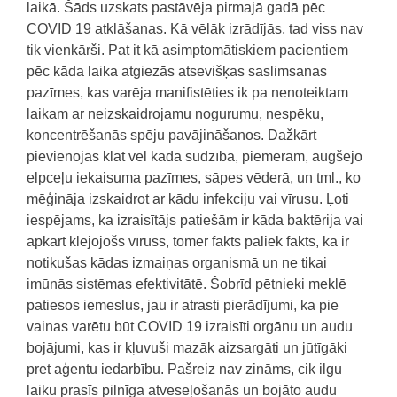
laikā. Šāds uzskats pastāvēja pirmajā gadā pēc
COVID 19 atklāšanas. Kā vēlāk izrādījās, tad viss nav
tik vienkārši. Pat it kā asimptomātiskiem pacientiem
pēc kāda laika atgiezās atsevišķas saslimsanas
pazīmes, kas varēja manifistēties ik pa nenoteiktam
laikam ar neizskaidrojamu nogurumu, nespēku,
koncentrēšanās spēju pavājināšanos. Dažkārt
pievienojās klāt vēl kāda sūdzība, piemēram, augšējo
elpceļu iekaisuma pazīmes, sāpes vēderā, un tml., ko
mēģināja izskaidrot ar kādu infekciju vai vīrusu. Ļoti
iespējams, ka izraisītājs patiešām ir kāda baktērija vai
apkārt klejojošs vīruss, tomēr fakts paliek fakts, ka ir
notikušas kādas izmaiņas organismā un ne tikai
imūnās sistēmas efektivitātē. Šobrīd pētnieki meklē
patiesos iemeslus, jau ir atrasti pierādījumi, ka pie
vainas varētu būt COVID 19 izraisīti orgānu un audu
bojājumi, kas ir kļuvuši mazāk aizsargāti un jūtīgāki
pret aģentu iedarbību. Pašreiz nav zināms, cik ilgu
laiku prasīs pilnīga atveseļošanās un bojāto audu