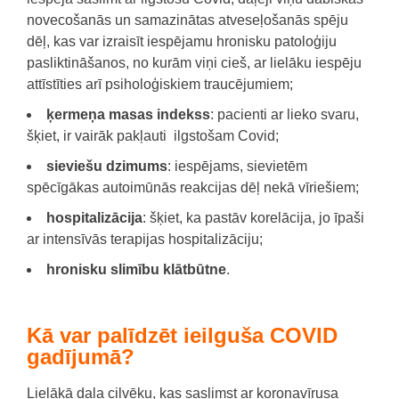
novecošanās un samazinātas atveseļošanās spēju
dēļ, kas var izraisīt iespējamu hronisku patoloģiju
pasliktināšanos, no kurām viņi cieš, ar lielāku iespēju
attīstīties arī psiholoģiskiem traucējumiem;
ķermeņa masas indekss
: pacienti ar lieko svaru,
šķiet, ir vairāk pakļauti ilgstošam Covid;
sieviešu dzimums
: iespējams, sievietēm
spēcīgākas autoimūnās reakcijas dēļ nekā vīriešiem;
hospitalizācija
: šķiet, ka pastāv korelācija, jo īpaši
ar intensīvās terapijas hospitalizāciju;
hronisku slimību klātbūtne
.
Kā var palīdzēt ieilguša COVID
gadījumā?
Lielākā daļa cilvēku, kas saslimst ar koronavīrusa