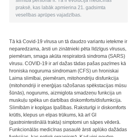
slimība personai ir. Tā ir evolūcija medicīnas
praksē, kas labāk apmierina 21. gadsimta
veselības aprūpes vajadzības.
Tā kā Covid-19 vīrusa un tā daudzo variantu ietekme ir
neparedzama, ārsti un zinātnieki pēta līdzīgus vīrusus,
piemēram, smaga akūta respiratorā sindroma (SARS)
vīrusu. COVID-19 ir arī dažas tādas pašas pazīmes kā
hroniska noguruma sindromam (CFS) un hroniskai
Laima slimībai, piemēram, mitohondriju disfunkcija
(mitohondriji ir enerģijas ražošanas spēkstacijas mūsu
šūnās), nogurums, aizmiglota smadzeņu funkcija un
muskuļu spēka un darbības diskomforts/disfumkcija.
Slimībām ir kopīgas īpašības. Raksturīgi ir diskomforts
krūtīs, klepus un elpas trūkums, kā arī GI
(gastrointestinālā trakta) simptomi un sāpes vēderā.
Funkcionālās medicīnas pasaulē ārsti aplūko dažādas
funkcijas, kas notiek organismā. Kad viņi novēro