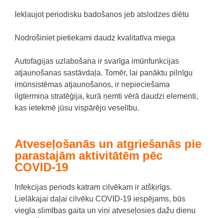
Iekļaujot periodisku badošanos jeb atslodzes diētu
Nodrošiniet pietiekami daudz kvalitatīva miega
Autofagijas uzlabošana ir svarīga imūnfunkcijas
atjaunošanas sastāvdaļa. Tomēr, lai panāktu pilnīgu
imūnsistēmas atjaunošanos, ir nepieciešama
ilgtermiņa stratēģija, kurā ņemti vērā daudzi elementi,
kas ietekmē jūsu vispārējo veselību.
Atveseļošanās un atgriešanās pie
parastajām aktivitātēm pēc
COVID-19
Infekcijas periods katram cilvēkam ir atšķirīgs.
Lielākajai daļai cilvēku COVID-19 iespējams, būs
viegla slimības gaita un viņi atveseļosies dažu dienu