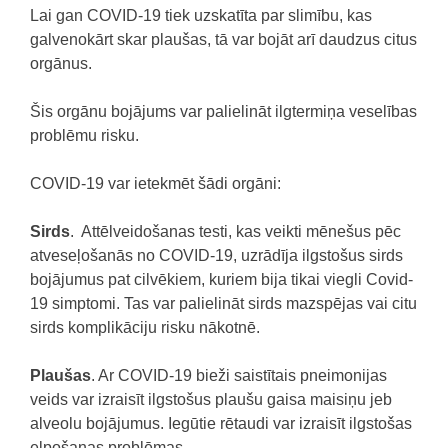
Lai gan COVID-19 tiek uzskatīta par slimību, kas
galvenokārt skar plaušas, tā var bojāt arī daudzus citus
orgānus.
Šis orgānu bojājums var palielināt ilgtermiņa veselības
problēmu risku.
COVID-19 var ietekmēt šādi orgāni:
Sirds
. Attēlveidošanas testi, kas veikti mēnešus pēc
atveseļošanās no COVID-19, uzrādīja ilgstošus sirds
bojājumus pat cilvēkiem, kuriem bija tikai viegli Covid-
19 simptomi. Tas var palielināt sirds mazspējas vai citu
sirds komplikāciju risku nākotnē.
Plaušas
. Ar COVID-19 bieži saistītais pneimonijas
veids var izraisīt ilgstošus plaušu gaisa maisiņu jeb
alveolu bojājumus. Iegūtie rētaudi var izraisīt ilgstošas ​​
elpošanas problēmas.