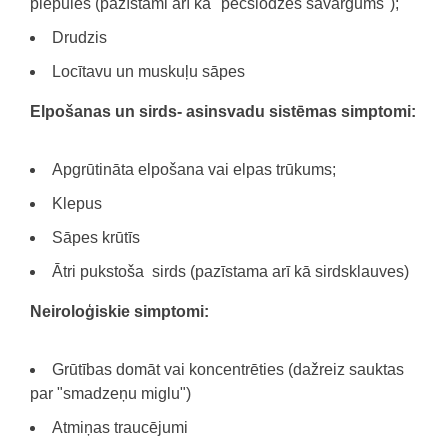
piepūles (pazīstami arī kā "pēcslodzes savārgums");
Drudzis
Locītavu un muskuļu sāpes
Elpošanas un sirds- asinsvadu sistēmas simptomi:
Apgrūtināta elpošana vai elpas trūkums;
Klepus
Sāpes krūtīs
Ātri pukstoša sirds (pazīstama arī kā sirdsklauves)
Neiroloģiskie simptomi:
Grūtības domāt vai koncentrēties (dažreiz sauktas
par "smadzeņu miglu")
Atmiņas traucējumi