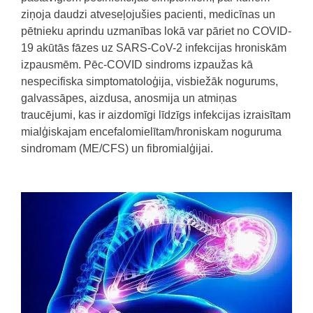
ziņoja daudzi atveseļojušies pacienti, medicīnas un
pētnieku aprindu uzmanības lokā var pāriet no COVID-
19 akūtās fāzes uz SARS-CoV-2 infekcijas hroniskām
izpausmēm. Pēc-COVID sindroms izpaužas kā
nespecifiska simptomatoloģija, visbiežāk nogurums,
galvassāpes, aizdusa, anosmija un atmiņas
traucējumi, kas ir aizdomīgi līdzīgs infekcijas izraisītam
mialģiskajam encefalomielītam/hroniskam noguruma
sindromam (ME/CFS) un fibromialģijai.