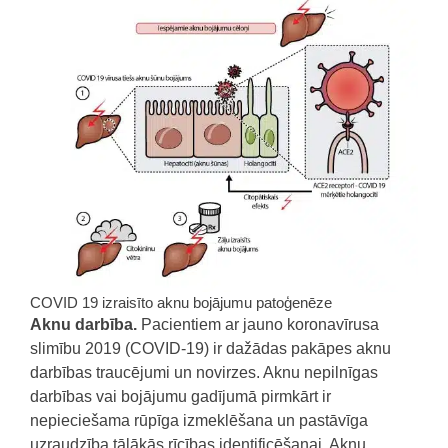
COVID 19 izraisīto aknu bojājumu patoģenēze
Aknu darbība
.
Pacientiem ar jauno koronavīrusa
slimību 2019 (COVID-19) ir dažādas pakāpes aknu
darbības traucējumi un novirzes.
Aknu nepilnīgas
darbības vai bojājumu gadījumā pirmkārt ir
nepieciešama rūpīga izmeklēšana un pastāvīga
uzraudzība tālākās rīcības identificēšanai. Aknu