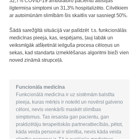
32,7% COVID-19 ambulatoro pacientu attīstījās
ilgtermiņa simptomi un 31,3% hospitalizēto. Cilvēkiem
ar autoimūnām slimībām šis skaitlis var sasniegt 50%.
Šādā sarežģītā situācijā var palīdzēt t.s. funkcionālās
medicīnas pieeja, kas, iespējams, ļauj labāk un
veiksmīgāk atšķetināt ieilguša procesa cēloņus un
sekas, kad standarta izmeklēšanas algoritmi bieži vien
noved zināmā strupceļā.
Funcionāla medicīna
Funkcionālā medicīna ir uz sistēmām balstīta
pieeja, kuras mērķis ir noteikt un novērst galveno
cēloni, nevis vienkārši maskēt slimības
simptomus. Tas iesaista gan pacientu, gan
praktizētāju terapeitiskās partnerattiecībās, pētot,
kāda veida personai ir slimība, nevis kāda veida