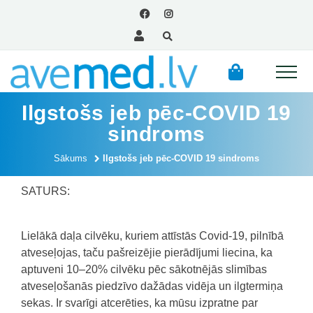
Ilgstošs jeb pēc-COVID 19
sindroms
Sākums
Ilgstošs jeb pēc-COVID 19 sindroms
SATURS:
Lielākā daļa cilvēku, kuriem attīstās Covid-19, pilnībā
atveseļojas, taču pašreizējie pierādījumi liecina, ka
aptuveni 10–20% cilvēku pēc sākotnējās slimības
atveseļošanās piedzīvo dažādas vidēja un ilgtermiņa
sekas.
Ir svarīgi atcerēties, ka mūsu izpratne par