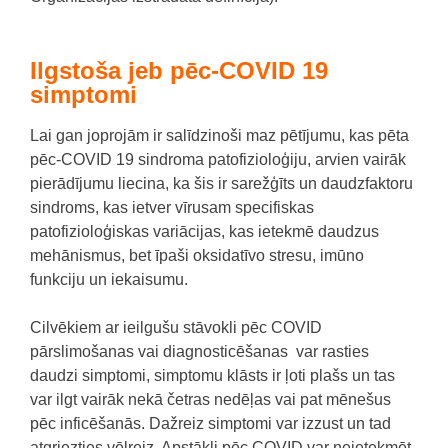
Ilgstoša jeb pēc-COVID 19
simptomi
Lai gan joprojām ir salīdzinoši maz pētījumu, kas pēta
pēc-COVID 19 sindroma patofizioloģiju, arvien vairāk
pierādījumu liecina, ka šis ir sarežģīts un daudzfaktoru
sindroms, kas ietver vīrusam specifiskas
patofizioloģiskas variācijas, kas ietekmē daudzus
mehānismus, bet īpaši oksidatīvo stresu, imūno
funkciju un iekaisumu.
Cilvēkiem ar ieilgušu stāvokli pēc COVID
pārslimošanas vai diagnosticēšanas var rasties
daudzi simptomi, simptomu klāsts ir ļoti plašs un tas
var ilgt vairāk nekā četras nedēļas vai pat mēnešus
pēc inficēšanās. Dažreiz simptomi var izzust un tad
atgriezties vēlreiz. Apstākļi pēc COVID var neietekmēt