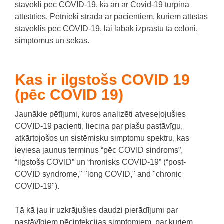
stāvokli pēc COVID-19, kā arī ar Covid-19 turpina
attīstīties.
Pētnieki strādā ar pacientiem, kuriem attīstās
stāvoklis pēc COVID-19, lai labāk izprastu tā cēloni,
simptomus un sekas.
Kas ir i
lgstošs COVID 19
(pēc COVID 19)
Jaunākie pētījumi, kuros analizēti atveseļojušies
COVID-19 pacienti, liecina par plašu pastāvīgu,
atkārtojošos un sistēmisku simptomu spektru, kas
ieviesa jaunus terminus “pēc COVID sindroms”,
“ilgstošs COVID” un “hronisks COVID-19” (“post-
COVID syndrome," "long COVID," and "chronic
COVID-19").
Tā kā jau ir uzkrājušies daudzi pierādījumi par
pastāvīgiem pēcinfekcijas simptomiem, par kuriem