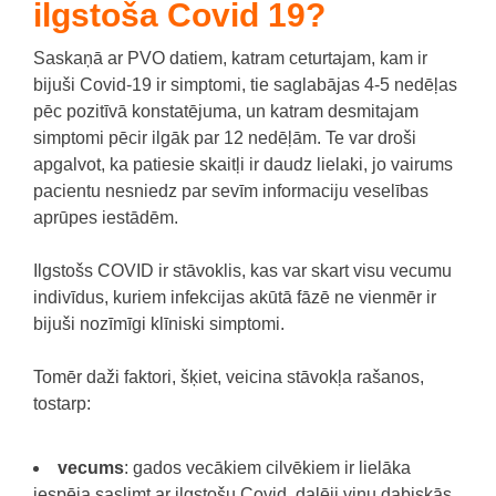
ilgstoša Covid 19?
Saskaņā ar PVO datiem, katram ceturtajam, kam ir
bijuši Covid-19 ir simptomi, tie saglabājas 4-5 nedēļas
pēc pozitīvā konstatējuma, un katram desmitajam
simptomi pēcir ilgāk par 12 nedēļām. Te var droši
apgalvot, ka patiesie skaitļi ir daudz lielaki, jo vairums
pacientu nesniedz par sevīm informaciju veselības
aprūpes iestādēm.
Ilgstošs COVID ir stāvoklis, kas var skart visu vecumu
indivīdus, kuriem infekcijas akūtā fāzē ne vienmēr ir
bijuši nozīmīgi klīniski simptomi.
Tomēr daži faktori, šķiet, veicina stāvokļa rašanos,
tostarp:
vecums
: gados vecākiem cilvēkiem ir lielāka
iespēja saslimt ar ilgstošu Covid, daļēji viņu dabiskās