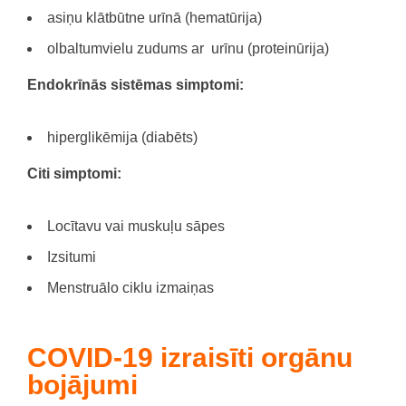
asiņu klātbūtne urīnā (hematūrija)
olbaltumvielu zudums ar urīnu (proteinūrija)
Endokrīnās sistēmas simptomi:
hiperglikēmija (diabēts)
Citi simptomi:
Locītavu vai muskuļu sāpes
Izsitumi
Menstruālo ciklu izmaiņas
COVID-19 izraisīti orgānu
bojājumi