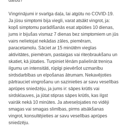
darbu?
Vingrinājumi ir svarīga daļa, lai atgūtu no COVID-19.
Ja jūsu simptomi bija viegli, varat atsākt vingrot, ja:
kopš simptomu parādīšanās esat atpūties 10 dienas,
jums ir bijušas vismaz 7 dienas bez simptomiem un
jūs
vairs nelietojat nekādas zāles, piemēram,
paracetamolu.
Sāciet ar 15 minūtēm vieglas
aktivitātes, piemēram, pastaigas vai riteņbraukšanu un
skatiet, kā jūtaties.
Turpiniet lēnām palielināt treniņa
ilgumu un intensitāti, rūpīgi pievēršot uzmanību
sirdsdarbības un elpošanas ātrumam.
Nekavējoties
pārtrauciet vingrošanu un sazinieties ar savu veselības
aprūpes sniedzēju, ja jums ir:
sāpes krūtīs vai
sirdsklauves,
j
a jūtat stipras sāpes krūtīs, kas ilgst
vairāk nekā 10 minūtes.
Ja atveseļojaties no vidēji
smagas vai smagas slimības, pirms atsākšanas
vingrot, konsultējieties ar savu veselības aprūpes
sniedzēju.