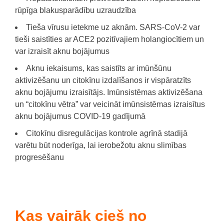
rūpīga blakusparādību uzraudzība
Tieša vīrusu ietekme uz aknām. SARS-CoV-2 var
tieši saistīties ar ACE2 pozitīvajiem holangiocītiem un
var izraisīt aknu bojājumus
Aknu iekaisums, kas saistīts ar imūnšūnu
aktivizēšanu un citokīnu izdalīšanos ir vispāratzīts
aknu bojājumu izraisītājs. Imūnsistēmas aktivizēšana
un “citokīnu vētra” var veicināt imūnsistēmas izraisītus
aknu bojājumus COVID-19 gadījumā
Citokīnu disregulācijas kontrole agrīnā stadijā
varētu būt noderīga, lai ierobežotu aknu slimības
progresēšanu
Kas vairāk cieš no