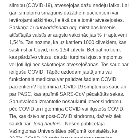
slimību (COVID-19), atveseļojas dažu nedēļu laikā. Lai
gan simptomu smagums dažādiem pacientiem var
ievērojami atšķirties, lielākā daļa tomēr atveseļosies.
Saskaņā ar
ourworldindata.org
, mirstības līmenis
attīstītajās valstīs ar augstu vakcinācijas % ir aptuveni
1,54%. Tas nozīmē, ka uz katriem 1000 cilvēkiem, kas
saslimst ar Covid, mirs 1,54 cilvēki. Bet pat no tiem,
kas pārdzīvo vīrusu, daudzi turpina izjust simptomus
vēl ļoti ilgi pēc sākotnējās atveseļošanās. Tos sauc par
ieilgušu COVID. Tāpēc uzdodam jautājumu vai
funkcionālā medicīna var palīdzēt šādiem COVID
pacientiem? Ilgtermiņa COVID-19 simptomus sauc arī
par PASC, kas apzīmē SARS-CoV pēcakūtās sekas.
Sarunvalodā izmantotie nosaukumi ietver sindromu
pēc COVID un ilgtermiņa COVID vai ilgstošs COVID.
Tie, kas dzīvo ar post-COVID sindromu, dažreiz tiek
saukti par "
long haulers
". Nesen publicētajā
Vašingtonas Universitātes pētījumā konstatēts, ka