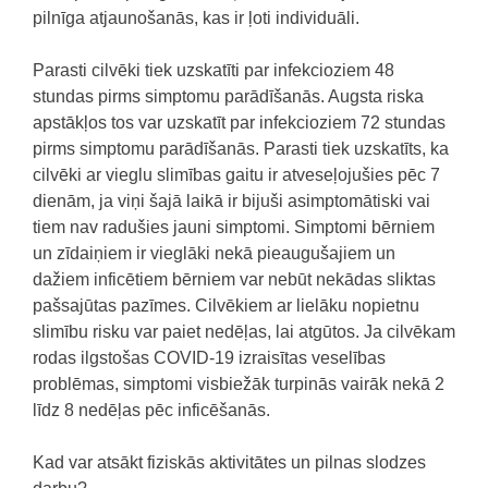
pilnīga atjaunošanās, kas ir ļoti individuāli.
Parasti cilvēki tiek uzskatīti par infekcioziem 48
stundas pirms simptomu parādīšanās.
Augsta riska
apstākļos tos var uzskatīt par infekcioziem 72 stundas
pirms simptomu parādīšanās.
Parasti tiek uzskatīts, ka
cilvēki ar vieglu slimības gaitu ir atveseļojušies pēc 7
dienām, ja viņi šajā laikā ir bijuši asimptomātiski vai
tiem nav radušies jauni simptomi.
Simptomi bērniem
un zīdaiņiem ir vieglāki nekā pieaugušajiem un
dažiem inficētiem bērniem var nebūt nekādas sliktas
pašsajūtas pazīmes.
Cilvēkiem ar lielāku nopietnu
slimību risku var paiet nedēļas, lai atgūtos.
Ja cilvēkam
rodas ilgstošas COVID-19 izraisītas veselības
problēmas, simptomi visbiežāk turpinās vairāk nekā 2
līdz 8 nedēļas pēc inficēšanās.
Kad var atsākt fiziskās aktivitātes un pilnas slodzes