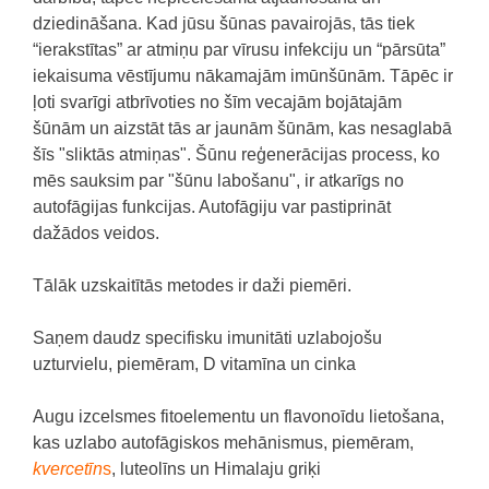
dziedināšana. Kad jūsu šūnas pavairojās, tās tiek
“ierakstītas” ar atmiņu par vīrusu infekciju un “pārsūta”
iekaisuma vēstījumu nākamajām imūnšūnām. Tāpēc ir
ļoti svarīgi atbrīvoties no šīm vecajām bojātajām
šūnām un aizstāt tās ar jaunām šūnām, kas nesaglabā
šīs "sliktās atmiņas". Šūnu reģenerācijas process, ko
mēs sauksim par "šūnu labošanu", ir atkarīgs no
autofāgijas funkcijas. Autofāgiju var pastiprināt
dažādos veidos.
Tālāk uzskaitītās metodes ir daži piemēri.
Saņem daudz specifisku imunitāti uzlabojošu
uzturvielu, piemēram, D vitamīna un cinka
Augu izcelsmes fitoelementu un flavonoīdu lietošana,
kas uzlabo autofāgiskos mehānismus, piemēram,
kvercetīn
s
, luteolīns un Himalaju griķi