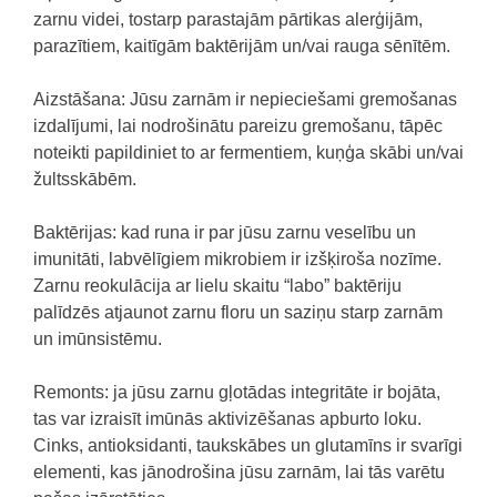
zarnu videi, tostarp parastajām pārtikas alerģijām,
parazītiem, kaitīgām baktērijām un/vai rauga sēnītēm.
Aizstāšana: Jūsu zarnām ir nepieciešami gremošanas
izdalījumi, lai nodrošinātu pareizu gremošanu, tāpēc
noteikti papildiniet to ar fermentiem, kuņģa skābi un/vai
žultsskābēm.
Baktērijas: kad runa ir par jūsu zarnu veselību un
imunitāti, labvēlīgiem mikrobiem ir izšķiroša nozīme.
Zarnu reokulācija ar lielu skaitu “labo” baktēriju
palīdzēs atjaunot zarnu floru un saziņu starp zarnām
un imūnsistēmu.
Remonts: ja jūsu zarnu gļotādas integritāte ir bojāta,
tas var izraisīt imūnās aktivizēšanas apburto loku.
Cinks, antioksidanti, taukskābes un glutamīns ir svarīgi
elementi, kas jānodrošina jūsu zarnām, lai tās varētu