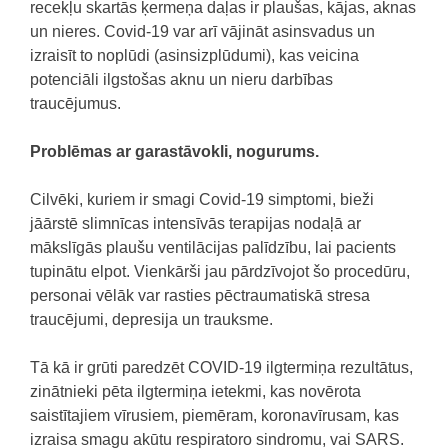
recekļu skartās ķermeņa daļas ir plaušas, kājas, aknas
un nieres. Covid-19 var arī vājināt asinsvadus un
izraisīt to noplūdi (asinsizplūdumi), kas veicina
potenciāli ilgstošas ​​aknu un nieru darbības
traucējumus.
Problēmas ar garastāvokli, nogurums.
Cilvēki, kuriem ir smagi Covid-19 simptomi, bieži
jāārstē slimnīcas intensīvās terapijas nodaļā ar
mākslīgās plaušu ventilācijas palīdzību, lai pacients
tupinātu elpot. Vienkārši jau pārdzīvojot šo procedūru,
personai vēlāk var rasties pēctraumatiskā stresa
traucējumi, depresija un trauksme.
Tā kā ir grūti paredzēt COVID-19 ilgtermiņa rezultātus,
zinātnieki pēta ilgtermiņa ietekmi, kas novērota
saistītajiem vīrusiem, piemēram, koronavīrusam, kas
izraisa smagu akūtu respiratoro sindromu, vai SARS.