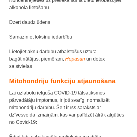
Koncentrējieties uz pretiekaisuma diētu Ierobežojiet
alkohola lietošanu
Dzert daudz ūdens
Samaziniet toksīnu iedarbību
Lietojiet aknu darbību atbalstošus uztura
bagātinātājus, piemēram,
Hepasan
un detox
saistvielas
Mitohondriju funkciju atjaunošana
Lai uzlabotu ielguša COVID-19 tālsatiksmes
pārvadātāju imptomus, ir ļoti svarīgi normalizēt
mitohondriju darbību. Šeit ir īss saraksts ar
dzīvesveida izmaiņām, kas var palīdzēt ātrāk atgūties
no Covid-19:
Ēdiet labi sabalansētu pretiekaisuma diētu