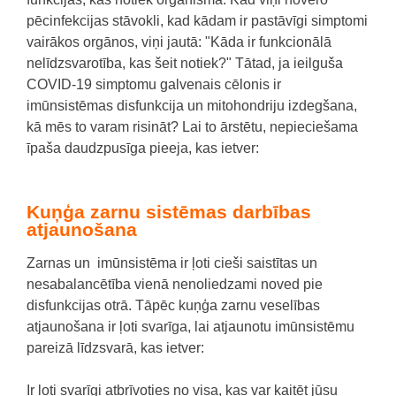
pēcinfekcijas stāvokli, kad kādam ir pastāvīgi simptomi
vairākos orgānos, viņi jautā: "Kāda ir funkcionālā
nelīdzsvarotība, kas šeit notiek?" Tātad, ja ieilguša
COVID-19 simptomu galvenais cēlonis ir
imūnsistēmas disfunkcija un mitohondriju izdegšana,
kā mēs to varam risināt? Lai to ārstētu, nepieciešama
īpaša daudzpusīga pieeja, kas ietver:
Kuņģa zarnu sistēmas darbības
atjaunošana
Zarnas un imūnsistēma ir ļoti cieši saistītas un
nesabalancētība vienā nenoliedzami noved pie
disfunkcijas otrā. Tāpēc kuņģa zarnu veselības
atjaunošana ir ļoti svarīga, lai atjaunotu imūnsistēmu
pareizā līdzsvarā, kas ietver:
Ir ļoti svarīgi atbrīvoties no visa, kas var kaitēt jūsu