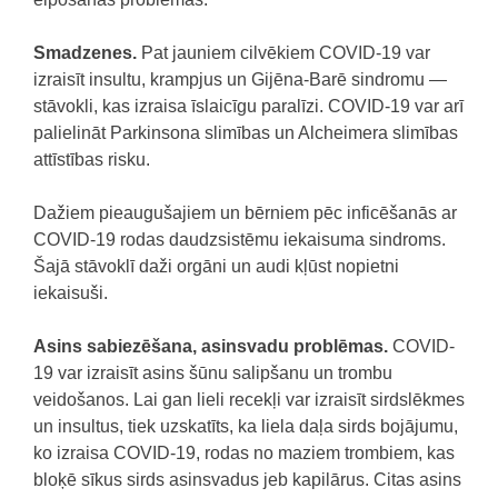
Smadzenes.
Pat jauniem cilvēkiem COVID-19 var
izraisīt insultu, krampjus un Gijēna-Barē sindromu —
stāvokli, kas izraisa īslaicīgu paralīzi. COVID-19 var arī
palielināt Parkinsona slimības un Alcheimera slimības
attīstības risku.
Dažiem pieaugušajiem un bērniem pēc inficēšanās ar
COVID-19 rodas daudzsistēmu iekaisuma sindroms.
Šajā stāvoklī daži orgāni un audi kļūst nopietni
iekaisuši.
Asins sabiezēšana, asinsvadu problēmas.
COVID-
19 var izraisīt asins šūnu salipšanu un trombu
veidošanos. Lai gan lieli recekļi var izraisīt sirdslēkmes
un insultus, tiek uzskatīts, ka liela daļa sirds bojājumu,
ko izraisa COVID-19, rodas no maziem trombiem, kas
bloķē sīkus sirds asinsvadus jeb kapilārus. Citas asins