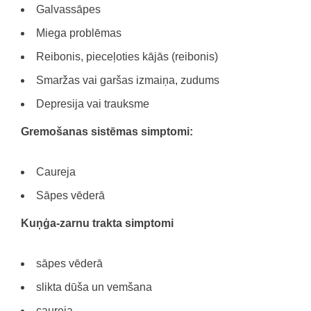
Galvassāpes
Miega problēmas
Reibonis, pieceļoties kājās (reibonis)
Smaržas vai garšas izmaiņa, zudums
Depresija vai trauksme
Gremošanas sistēmas simptomi:
Caureja
Sāpes vēderā
Kuņģa-zarnu trakta simptomi
sāpes vēderā
slikta dūša un vemšana
caureja