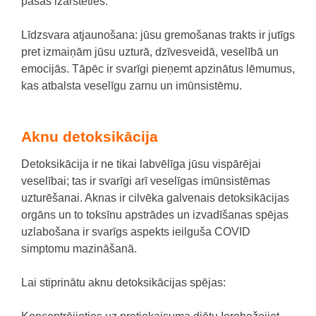
pašas izārstēties.
Līdzsvara atjaunošana: jūsu gremošanas trakts ir jutīgs
pret izmaiņām jūsu uzturā, dzīvesveidā, veselībā un
emocijās. Tāpēc ir svarīgi pieņemt apzinātus lēmumus,
kas atbalsta veselīgu zarnu un imūnsistēmu.
Aknu detoksikācija
Detoksikācija ir ne tikai labvēlīga jūsu vispārējai
veselībai; tas ir svarīgi arī veselīgas imūnsistēmas
uzturēšanai. Aknas ir cilvēka galvenais detoksikācijas
orgāns un to toksīnu apstrādes un izvadīšanas spējas
uzlabošana ir svarīgs aspekts ieilguša COVID
simptomu mazināšanā.
Lai stiprinātu aknu detoksikācijas spējas: